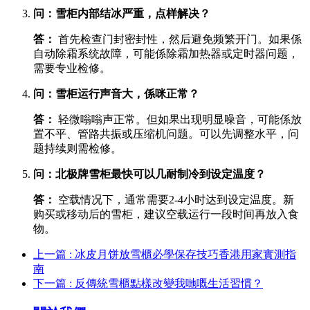
问：雪柜内部结冰严重，点样解决？
答：
​ 首先检查门封密封性，然后避免频繁开门。如果係
自动除霜系统故障，可能係除霜加热器或定时器问题，
需要专业检修。
问：雪柜运行声音大，係咪正常？
答：
​ 轻微嗡嗡声正常。但如果出现明显噪音，可能係放
置不平、管路共振或压缩机问题。可以先调整水平，问
题持续则需检修。
问：北极牌雪柜最快可以几耐制冷到设定温度？
答：
​ 空载情况下，通常需要2-4小时达到设定温度。新
购买或移动后的雪柜，建议空载运行一段时间再放入食
物。
上一篇 : 冰皮月饼放雪櫃必學保存技巧香港用家實測指
南
下一篇 : 反傳統雪櫃點樣改變我哋嘅生活習慣？