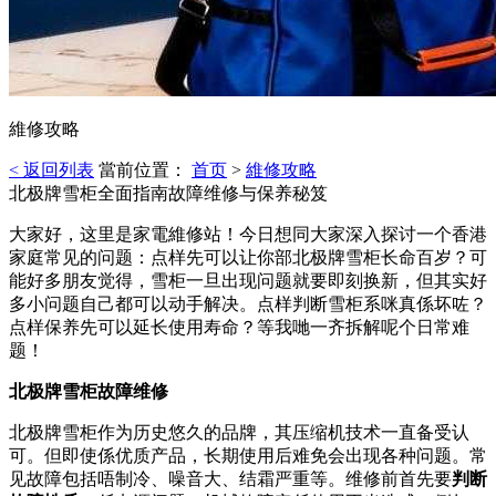
維修攻略
< 返回列表
當前位置：
首页
>
維修攻略
北极牌雪柜全面指南故障维修与保养秘笈
大家好，这里是家電維修站！今日想同大家深入探讨一个香港
家庭常见的问题：点样先可以让你部北极牌雪柜长命百岁？可
能好多朋友觉得，雪柜一旦出现问题就要即刻换新，但其实好
多小问题自己都可以动手解决。点样判断雪柜系咪真係坏咗？
点样保养先可以延长使用寿命？等我哋一齐拆解呢个日常难
题！
北极牌雪柜故障维修
北极牌雪柜作为历史悠久的品牌，其压缩机技术一直备受认
可。但即使係优质产品，长期使用后难免会出现各种问题。常
见故障包括唔制冷、噪音大、结霜严重等。维修前首先要
判断