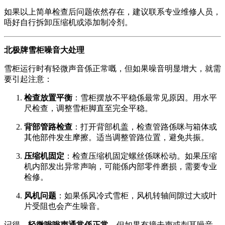
如果以上简单检查后问题依然存在，建议联系专业维修人员，
唔好自行拆卸压缩机或添加制冷剂。
北极牌雪柜噪音大处理
雪柜运行时有轻微声音係正常嘅，但如果噪音明显增大，就需
要引起注意：
检查放置平衡
：雪柜摆放不平稳係最常见原因。用水平
尺检查，调整雪柜脚直至完全平稳。
背部管路检查
：打开背部机盖，检查管路係咪与箱体或
其他部件发生摩擦。适当调整管路位置，避免共振。
压缩机固定
：检查压缩机固定螺丝係咪松动。如果压缩
机内部发出异常声响，可能係内部零件磨损，需要专业
检修。
风机问题
：如果係风冷式雪柜，风机转轴间隙过大或叶
片受阻也会产生噪音。
记得，
轻微嗡嗡声通常係正常
，但如果有撞击声或刺耳噪音，