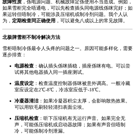
故障性质
，係电源问题、机械故障定係使用不当造成。例如，
如果雪柜完全唔通电，可以先检查插头同电源线係咪完好；如
果运转但唔制冷，可能涉及压缩机或制冷剂问题。我个人认
为，
定期检查同正确使用
，可以避免八成以上的常见故障。
北极牌雪柜不制冷解决方法
雪柜唔制冷係最令人头疼的问题之一。原因可能多样化，需要
逐步排查：
电源检查
：确认插头係咪插稳，插座係咪有电。可以尝
试将其他电器插入同一插座测试。
温度设定
：检查温度控制器係咪被意外调高。一般冷藏
室应设定在2℃-8℃，冷冻室应低于-18℃。
冷凝器清洁
：如果冷凝器积尘太厚，会影响散热效果。
可以用软毛刷轻轻清扫表面尘埃。
压缩机检查
：听下压缩机有无运行声音。如果完全无
声，可能係压缩机或启动器故障；如果有声音但唔制
冷，可能係制冷剂泄漏。