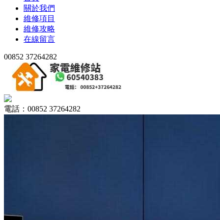
關於我們
維修項目
維修攻略
在線留言
00852 37264282
電話：00852 37264282