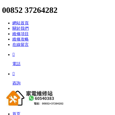
00852 37264282
網站首頁
關於我們
維修項目
維修攻略
在線留言

電話

咨詢
首页