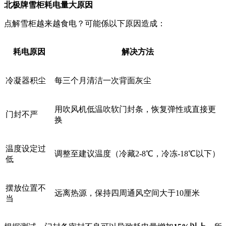
北极牌雪柜耗电量大原因
点解雪柜越来越食电？可能係以下原因造成：
耗电原因
解决方法
冷凝器积尘
每三个月清洁一次背面灰尘
用吹风机低温吹软门封条，恢复弹性或直接更
门封不严
换
温度设定过
调整至建议温度（冷藏2-8℃，冷冻-18℃以下）
低
摆放位置不
远离热源，保持四周通风空间大于10厘米
当