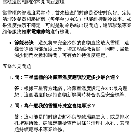
雪櫃溫度相關的常見問題處理
當雪櫃內部溫度異常時，首先檢查門封條是否密封良好。定期
清理冷凝器和壓縮機（每年至少兩次）也能維持制冷效率。如
果溫度持續不穩定，可能是制冷系統出現問題，建議聯繫專業
維修服務如
家電維修站
進行檢測。
節能秘訣
：避免將未完全冷卻的食物直接放入雪櫃，這
樣會導致內部溫度上升，增加壓縮機負擔。同時，盡量
減少開門次數和時間，可有效維持溫度穩定。
五條常見問題
問：三星雪櫃的冷藏室溫度應該設定多少最合適？
答
：根據三星官方建議，冷藏室溫度設定在
3°C
最為理
想，這個溫度能保持食物新鮮同時符合食品安全標準。
問：為什麼我的雪櫃冷凍室會結厚冰？
答
：這可能是門封條密封不良導致濕氣進入，或是排水
孔堵塞所致。建議定期檢查門封條並清理排水孔，若問
題持續應尋求專業維修。