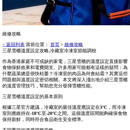
維修攻略
< 返回列表
當前位置：
首页
>
維修攻略
三星雪櫃溫度設定攻略,冷藏室冷凍室節能調校
作為香港家庭不可或缺的家電，三星雪櫃的溫度設定直接影響
食物保鮮效果和電費開支。許多用家可能都有這樣的疑問：為
什麼蔬菜總是很快枯萎？冷凍室的肉品為何會結霜？其實這些
問題都與溫度設定密切相關。本文將深入淺出地介紹三星雪櫃
的溫度管理技巧，幫助您充分發揮雪櫃性能。
三星雪櫃溫度設定的基本原則
根據三星官方建議，冷藏室的最佳溫度應設定在
3°C
，而冷凍
室則應維持在
-18°C
至
-20°C
之間。這個溫度區間能夠確保食物
保持新鮮，同時符合食品衛生安全標準。