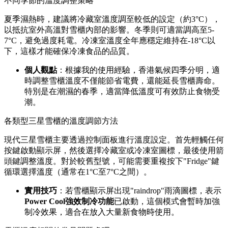
不同季節的溫度調整策略
夏季濕熱時，建議將冷藏室溫度調至較低的設定（約3°C），
以抵抗室外高溫對雪櫃內部的影響。冬季則可適當調高至5-
7°C，避免過度耗電。冷凍室溫度全年應穩定維持在-18°C以
下，這樣才能確保冷凍食品的品質。
個人觀點
：根據我的使用經驗，香港氣候四季分明，適
時調整雪櫃溫度不僅能節省電費，還能延長雪櫃壽命。
特別是在潮濕的春季，適當降低溫度可有效防止食物受
潮。
各類型三星雪櫃的溫度調節方法
現代三星雪櫃主要透過控制面板進行溫度設定。首先輕觸任何
按鍵啟動顯示屏，然後選擇冷藏室或冷凍室圖標，最後使用箭
頭鍵調整溫度。對於較舊型號，可能需要重複按下"Fridge"鍵
循環選擇溫度（通常在1°C至7°C之間）。
實用技巧
：若雪櫃顯示屏出現"raindrop"雨滴圖標，表示
Power Cool強效制冷功能
已啟動，這個模式會暫時加強
制冷效果，適合在放入大量新食物時使用。