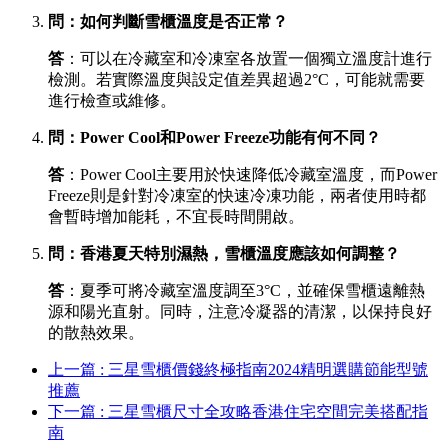
問：如何判斷雪櫃溫度是否正常？
答
：可以在冷藏室和冷凍室各放置一個獨立溫度計進行
檢測。若實際溫度與設定值差異超過2°C，可能就需要
進行檢查或維修。
問：Power Cool和Power Freeze功能有何不同？
答
：Power Cool主要用於快速降低冷藏室溫度，而Power
Freeze則是針對冷凍室的快速冷凍功能，兩者使用時都
會暫時增加能耗，不宜長時間開啟。
問：香港夏天特別濕熱，雪櫃溫度應該如何調整？
答
：夏季可將冷藏室溫度調至3°C，並確保雪櫃遠離熱
源和陽光直射。同時，注意冷凝器的清潔，以保持良好
的散熱效果。
上一篇 : 三星雪櫃價錢終極指南2024精明選購節能型號
推薦
下一篇 : 三星雪櫃尺寸全攻略香港住宅空間完美搭配指
南