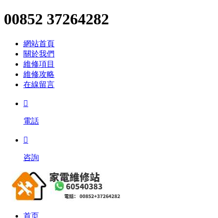
00852 37264282
網站首頁
關於我們
維修項目
維修攻略
在線留言

電話

咨詢
首页