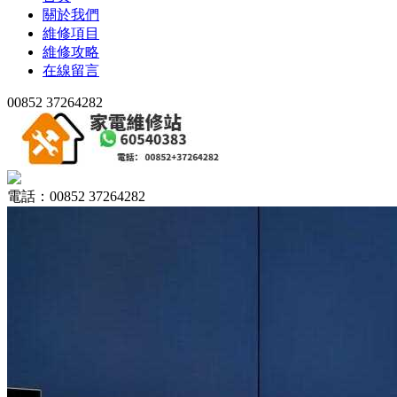
關於我們
維修項目
維修攻略
在線留言
00852 37264282
電話：00852 37264282