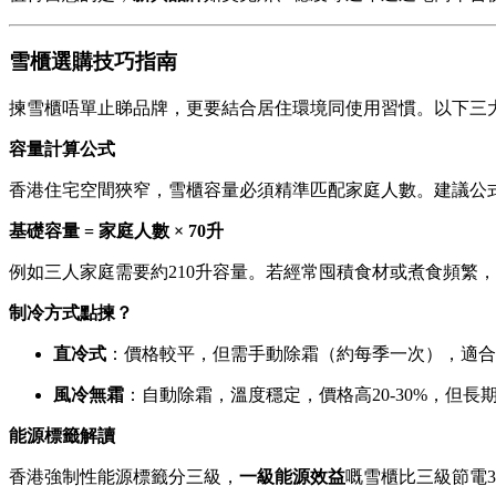
雪櫃選購技巧指南
揀雪櫃唔單止睇品牌，更要結合居住環境同使用習慣。以下三
容量計算公式
香港住宅空間狹窄，雪櫃容量必須精準匹配家庭人數。建議公
基礎容量 = 家庭人數 × 70升
例如三人家庭需要約210升容量。若經常囤積食材或煮食頻繁，可
制冷方式點揀？
直冷式
：價格較平，但需手動除霜（約每季一次），適合
風冷無霜
：自動除霜，溫度穩定，價格高20-30%，但長
能源標籤解讀
香港強制性能源標籤分三級，
一級能源效益
嘅雪櫃比三級節電3