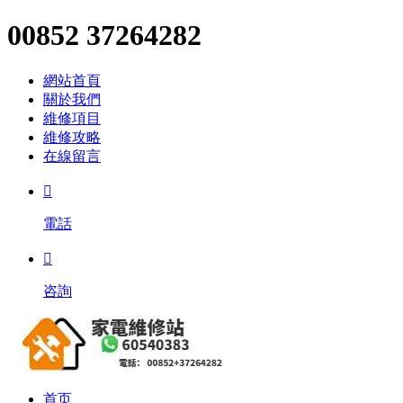
00852 37264282
網站首頁
關於我們
維修項目
維修攻略
在線留言

電話

咨詢
首页