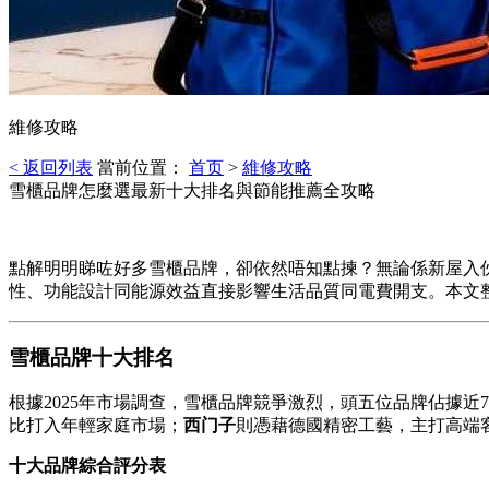
維修攻略
< 返回列表
當前位置：
首页
>
維修攻略
雪櫃品牌怎麼選最新十大排名與節能推薦全攻略
點解明明睇咗好多雪櫃品牌，卻依然唔知點揀？無論係新屋入
性、功能設計同能源效益直接影響生活品質同電費開支。本文
雪櫃品牌十大排名
根據2025年市場調查，雪櫃品牌競爭激烈，頭五位品牌佔據近7
比打入年輕家庭市場；
西门子
則憑藉德國精密工藝，主打高端
十大品牌綜合評分表