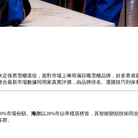
伙定係舊雪櫃退役，面對市場上琳琅滿目嘅雪櫃品牌，好多香港
整合最新市場數據同用家真實評價，由品牌排名、選購技巧到保
0%市場份額。
海尔
以28%市佔率穩居榜首，其智能變頻技術同
客群。