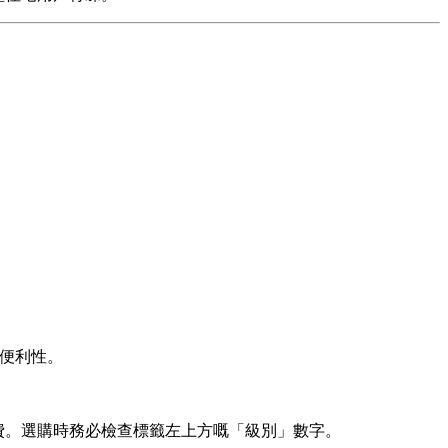
好便利性。
電費。選購時務必檢查標籤左上方嘅「級別」數字。