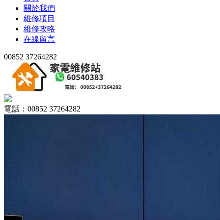
關於我們
維修項目
維修攻略
在線留言
00852 37264282
電話：00852 37264282