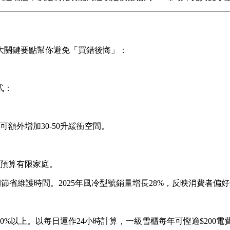
大關鍵要點幫你避免「買錯後悔」：
式：
額外增加30-50升緩衝空間。
預算有限家庭。
期節省維護時間。2025年風冷型號銷量增長28%，反映消費者偏
0%以上。以每日運作24小時計算，一級雪櫃每年可慳逾$200