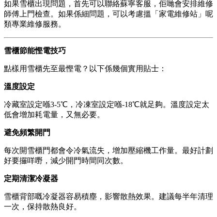
如果雪櫃出現問題，首先可以聯絡蘇寧客服，佢哋會安排維修
師傅上門檢查。如果係細問題，可以考慮搵「家電維修站」呢
類專業維修服務。
雪櫃節能慳電技巧
點樣用雪櫃先至最慳電？以下係幾個實用貼士：
溫度設定
冷藏室設定喺3-5℃，冷凍室設定喺-18℃就足夠。溫度設定太
低會增加耗電量，又無必要。
避免頻繁開門
每次開雪櫃門都會令冷氣流失，增加壓縮機工作量。最好計劃
好要攞咩嘢，減少開門時間同次數。
定期清潔冷凝器
雪櫃背部嘅冷凝器容易積塵，影響散熱效果。建議每半年清理
一次，保持散熱良好。