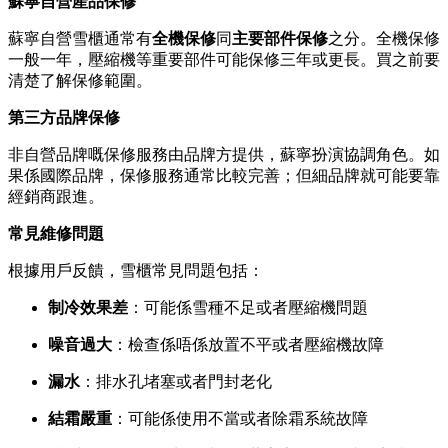
蘇寧自營產品保修
蘇寧自營雪櫃通常有
全機保修
同
主要部件保修
之分。全機保修
一般一年，壓縮機等重要部件可能保修三年或更長。買之前要
清楚了解保修範圍。
第三方品牌保修
非自營品牌嘅保修服務由品牌方提供，蘇寧扮演協調角色。如
果係國際品牌，保修服務通常比較完善；但細品牌就可能要靠
經銷商跟進。
常見維修問題
根據用戶反饋，雪櫃常見問題包括：
制冷效果差
：可能係雪種不足或者壓縮機問題
噪音過大
：檢查係唔係放置不平或者壓縮機故障
漏水
：排水孔堵塞或者門封老化
結霜嚴重
：可能係使用不當或者除霜系統故障