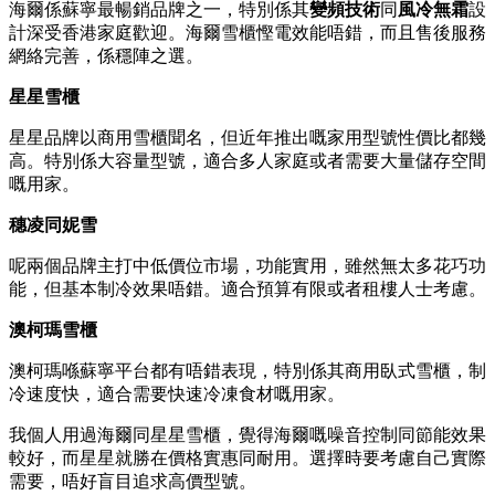
海爾係蘇寧最暢銷品牌之一，特別係其
變頻技術
同
風冷無霜
設
計深受香港家庭歡迎。海爾雪櫃慳電效能唔錯，而且售後服務
網絡完善，係穩陣之選。
星星雪櫃
星星品牌以商用雪櫃聞名，但近年推出嘅家用型號性價比都幾
高。特別係大容量型號，適合多人家庭或者需要大量儲存空間
嘅用家。
穗凌同妮雪
呢兩個品牌主打中低價位市場，功能實用，雖然無太多花巧功
能，但基本制冷效果唔錯。適合預算有限或者租樓人士考慮。
澳柯瑪雪櫃
澳柯瑪喺蘇寧平台都有唔錯表現，特別係其商用臥式雪櫃，制
冷速度快，適合需要快速冷凍食材嘅用家。
我個人用過海爾同星星雪櫃，覺得海爾嘅噪音控制同節能效果
較好，而星星就勝在價格實惠同耐用。選擇時要考慮自己實際
需要，唔好盲目追求高價型號。