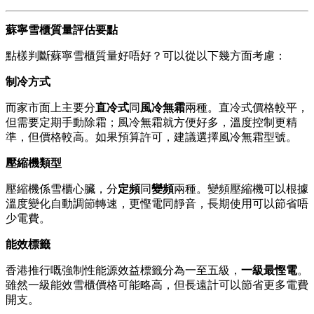
蘇寧雪櫃質量評估要點
點樣判斷蘇寧雪櫃質量好唔好？可以從以下幾方面考慮：
制冷方式
而家市面上主要分
直冷式
同
風冷無霜
兩種。直冷式價格較平，
但需要定期手動除霜；風冷無霜就方便好多，溫度控制更精
準，但價格較高。如果預算許可，建議選擇風冷無霜型號。
壓縮機類型
壓縮機係雪櫃心臟，分
定頻
同
變頻
兩種。變頻壓縮機可以根據
溫度變化自動調節轉速，更慳電同靜音，長期使用可以節省唔
少電費。
能效標籤
香港推行嘅強制性能源效益標籤分為一至五級，
一級最慳電
。
雖然一級能效雪櫃價格可能略高，但長遠計可以節省更多電費
開支。