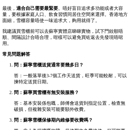
最後，
適合自己需要最緊要
。唔好盲目追求多功能或者大容
量，要根據家庭人口、飲食習慣同居住空間來選擇。香港地方
面細，雪櫃容量唔使一味追求大，夠用就得了。
我建議買雪櫃前可以去蘇寧實體店睇睇實物，試下門鉸順唔
順、間隔設計合唔合理，咁樣可以避免買咗返去先發現唔啱
用。
常見問題解答
問：蘇寧雪櫃送貨通常要幾多日？
答：一般落單後3-7個工作天送貨，旺季可能較耐，可以
揀特定送貨日期。
問：蘇寧買雪櫃有無安裝服務？
答：基本安裝係包嘅，師傅會送貨到指定位置，檢查無
破損，但複雜安裝可能要額外收費。
問：蘇寧雪櫃保修期內維修要收費嗎？