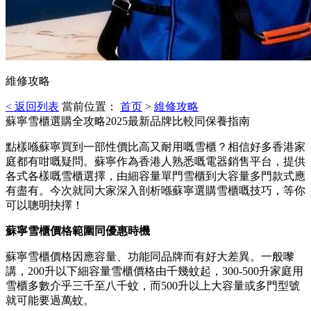
維修攻略
< 返回列表
當前位置：
首页
>
維修攻略
蘇寧雪櫃選購全攻略2025最新品牌比較同保養指南
點樣喺蘇寧買到一部性價比高又耐用嘅雪櫃？相信好多香港家
庭都有咁嘅疑問。蘇寧作為香港人熟悉嘅電器銷售平台，提供
各式各樣嘅雪櫃選擇，由細容量單門雪櫃到大容量多門款式應
有盡有。今次就同大家深入剖析喺蘇寧選購雪櫃嘅技巧，等你
可以聰明抉擇！
蘇寧雪櫃價格範圍同優惠時機
蘇寧雪櫃價格因應容量、功能同品牌而有好大差異。一般嚟
講，200升以下細容量雪櫃價格由千幾蚊起，300-500升家庭用
雪櫃多數介乎三千至八千蚊，而500升以上大容量或多門型號
就可能要過萬蚊。