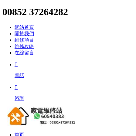
00852 37264282
網站首頁
關於我們
維修項目
維修攻略
在線留言

電話

咨詢
首页