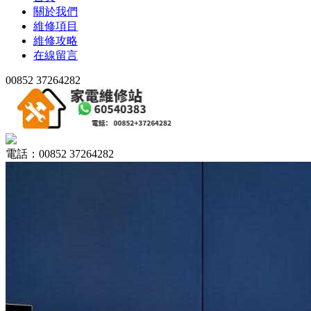
關於我們
維修項目
維修攻略
在線留言
00852 37264282
電話：00852 37264282