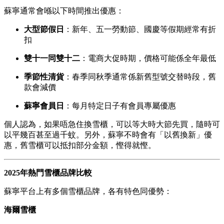
蘇寧通常會喺以下時間推出優惠：
大型節假日
：新年、五一勞動節、國慶等假期經常有折
扣
雙十一同雙十二
：電商大促時期，價格可能係全年最低
季節性清貨
：春季同秋季通常係新舊型號交替時段，舊
款會減價
蘇寧會員日
：每月特定日子有會員專屬優惠
個人認為，如果唔急住換雪櫃，可以等大時大節先買，隨時可
以平幾百甚至過千蚊。另外，蘇寧不時會有「以舊換新」優
惠，舊雪櫃可以抵扣部分金額，慳得就慳。
2025年熱門雪櫃品牌比較
蘇寧平台上有多個雪櫃品牌，各有特色同優勢：
海爾雪櫃