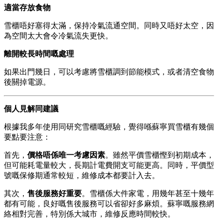
適當存放食物
雪櫃唔好塞得太滿，保持冷氣流通空間。同時又唔好太空，因
為空間太大會令冷氣流失更快。
離開較長時間嘅處理
如果出門幾日，可以考慮將雪櫃調到節能模式，或者清空食物
後關掉電源。
個人見解同建議
根據我多年使用同研究雪櫃嘅經驗，覺得喺蘇寧買雪櫃有幾個
要點要注意：
首先，
價格唔係唯一考慮因素
。雖然平價雪櫃慳到初期成本，
但可能耗電量較大，長期計電費開支可能更高。同時，平價型
號嘅保修期通常較短，維修成本都要計入去。
其次，
售後服務好重要
。雪櫃係大件家電，用幾年甚至十幾年
都有可能，良好嘅售後服務可以省卻好多麻煩。蘇寧嘅服務網
絡相對完善，特別係大城市，維修反應時間較快。