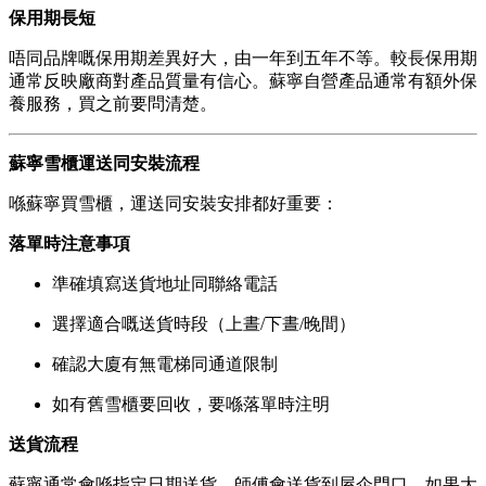
保用期長短
唔同品牌嘅保用期差異好大，由一年到五年不等。較長保用期
通常反映廠商對產品質量有信心。蘇寧自營產品通常有額外保
養服務，買之前要問清楚。
蘇寧雪櫃運送同安裝流程
喺蘇寧買雪櫃，運送同安裝安排都好重要：
落單時注意事項
準確填寫送貨地址同聯絡電話
選擇適合嘅送貨時段（上晝/下晝/晚間）
確認大廈有無電梯同通道限制
如有舊雪櫃要回收，要喺落單時注明
送貨流程
蘇寧通常會喺指定日期送貨，師傅會送貨到屋企門口。如果大