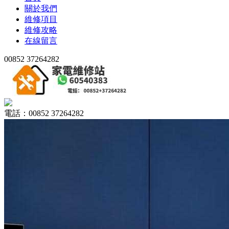
關於我們
維修項目
維修攻略
在線留言
00852 37264282
電話：00852 37264282