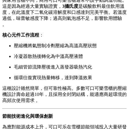
與家用雪櫃不同，商用可口可樂雪櫃通常不設手動調溫功能。
這是因為經過大量實驗證實，
3攝氏度
是碳酸飲料最佳飲用溫
度，在此溫度下二氧化碳溶解度和口感達到完美平衡。若溫度
過低，味蕾敏感度下降；過高則氣泡感不足，影響飲用體驗
。
核心元件工作流程
：
壓縮機將氣態制冷劑壓縮為高溫高壓狀態
冷凝器散熱後轉化為中溫高壓液體
毛細管節流降壓後進入蒸發器吸熱汽化
循環往復實現熱量轉移，達到降溫效果
這種設計雖然簡單，但可靠性極高。多數可口可樂雪櫃的壓縮
機設計壽命超過10年，且採用全封閉結構，能適應商超環境的
高頻次使用需求 。
節能技術進化與環保創新
為應對能源成本上升，可口可乐在雪櫃節能領域投入大量研發