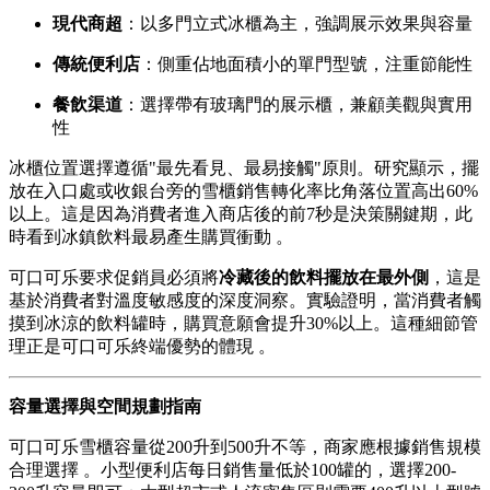
現代商超
：以多門立式冰櫃為主，強調展示效果與容量
傳統便利店
：側重佔地面積小的單門型號，注重節能性
餐飲渠道
：選擇帶有玻璃門的展示櫃，兼顧美觀與實用
性
冰櫃位置選擇遵循"最先看見、最易接觸"原則。研究顯示，擺
放在入口處或收銀台旁的雪櫃銷售轉化率比角落位置高出60%
以上。這是因為消費者進入商店後的前7秒是決策關鍵期，此
時看到冰鎮飲料最易產生購買衝動 。
可口可乐要求促銷員必須將
冷藏後的飲料擺放在最外側
，這是
基於消費者對溫度敏感度的深度洞察。實驗證明，當消費者觸
摸到冰涼的飲料罐時，購買意願會提升30%以上。這種細節管
理正是可口可乐終端優勢的體現 。
容量選擇與空間規劃指南
可口可乐雪櫃容量從200升到500升不等，商家應根據銷售規模
合理選擇 。小型便利店每日銷售量低於100罐的，選擇200-