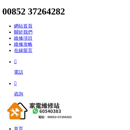
00852 37264282
網站首頁
關於我們
維修項目
維修攻略
在線留言

電話

咨詢
首页