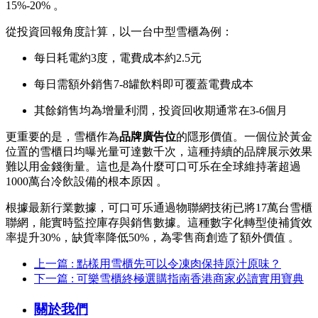
15%-20% 。
從投資回報角度計算，以一台中型雪櫃為例：
每日耗電約3度，電費成本約2.5元
每日需額外銷售7-8罐飲料即可覆蓋電費成本
其餘銷售均為增量利潤，投資回收期通常在3-6個月
更重要的是，雪櫃作為
品牌廣告位
的隱形價值。一個位於黃金
位置的雪櫃日均曝光量可達數千次，這種持續的品牌展示效果
難以用金錢衡量。這也是為什麼可口可乐在全球維持著超過
1000萬台冷飲設備的根本原因 。
根據最新行業數據，可口可乐通過物聯網技術已將17萬台雪櫃
聯網，能實時監控庫存與銷售數據。這種數字化轉型使補貨效
率提升30%，缺貨率降低50%，為零售商創造了額外價值 。
上一篇 : 點樣用雪櫃先可以令凍肉保持原汁原味？
下一篇 : 可樂雪櫃終極選購指南香港商家必讀實用寶典
關於我們