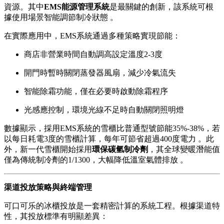
資源。其中
EMS能源管理系統
是最關鍵的創新，該系統可根
據使用場景智能調節制冷狀態 。
在實際應用中，EMS系統通過多種策略實現節能：
商店非營業時間自動調高設定溫度2-3度
開門時暫時關閉蒸發器風扇，減少冷氣流失
智能除霜功能，僅在必要時啟動除霜程序
光感應控制，環境光線不足時自動關閉照明燈
數據顯示，採用EMS系統的雪櫃比普通型號節能35%-38%，若
以每日耗電3度的雪櫃計算，每年可節省超過400度電力 。此
外，新一代雪櫃開始採用
環保碳氫制冷劑
，其全球變暖潛能值
僅為傳統制冷劑的1/1300，大幅降低溫室氣體排放 。
渠道投放策略與終端管理
可口可乐的冰櫃投放是一套精密計算的系統工程。根據渠道特
性，其投放標準有明顯差異：