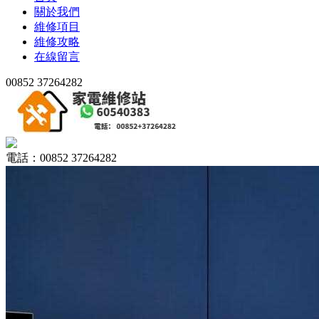
關於我們
維修項目
維修攻略
在線留言
00852 37264282
電話：00852 37264282