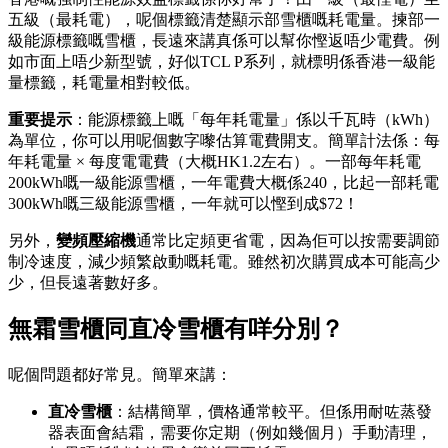
五級（最耗電），呢個標籤清楚顯示部雪櫃嘅耗電量。揀部一
級能源標籤嘅雪櫃，長遠來講真係可以幫你慳返唔少電費。例
如市面上唔少新型號，好似TCL P系列，就標明係香港一級能
量標籤，耗電量相對較低。
重要提示
：能源標籤上嘅「每年耗電量」係以千瓦時（kWh）
為單位，你可以用呢個數字嚟估算電費開支。簡單計法係：每
年耗電量 × 每度電電費（大概HK1.2左右）。一部每年耗電
200kWh嘅一級能源雪櫃，一年電費大概係240，比起一部耗電
300kWh嘅三級能源雪櫃，一年就可以慳到成$72！
另外，
變頻壓縮機
通常比定頻更省電，因為佢可以按需要調節
制冷速度，減少頻繁啟動嘅耗電。雖然初次購買成本可能高少
少，但長遠著數好多。
無霜雪櫃同直冷雪櫃有咩分別？
呢個問題都好常見。簡單來講：
直冷雪櫃
：結構簡單，價格通常較平。但係用耐咗蒸發
器表面會結霜，需要你定期（例如幾個月）手動清理，