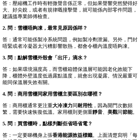
答：壓縮機工作時有輕微聲音係正常，但如果聲響突然變得好
大、好尖銳，或者有規律嘅撞擊聲，就可能係內部零件問題，
建議搵專業師傅檢查。
2. 問：雪櫃唔夠凍，最常見原因係咩？
答：通常可能係製冷系統問題，例如製冷劑泄漏。另外，門封
唔緊或者冷凝器太污糟影響散熱，都會令櫃內溫度唔夠凍。
3. 問：點解雪櫃外殼會「出汗」滴水？
答：如果環境濕度高，而雪櫃箱體保溫層可能因老化效能下
降，櫃體外壁溫度低過露點溫度，就會出現凝露。情況嚴重可
能同保溫層失效有關。
4. 問：商用雪櫃同家用雪櫃主要區別在哪裡？
答：商用櫃通常更注重
大冷凍力
同
耐用性
，因為開門次數頻
繁，需要快速恢復低溫。家用櫃則更側重
靜音
、
美觀
同
節能
。
5. 問：買雪櫃時，點樣判斷佢省唔省電？
答：一定要睇機身上張
香港能源效益標籤
。上面清楚寫明「每