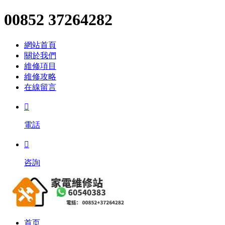
00852 37264282
網站首頁
關於我們
維修項目
維修攻略
在線留言

電話

咨詢
首页