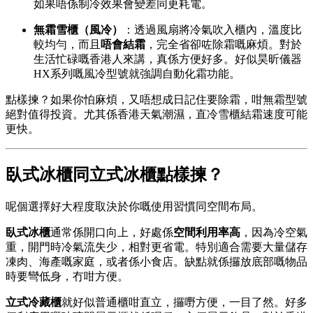
如果唔係制冷效果會變差同更耗電。
無霜雪櫃（風冷）
：透過風扇將冷氣吹入櫃內，溫度比
較均勻，而且
唔會結霜
，完全省卻咗除霜嘅麻煩。對於
生活忙碌嘅香港人來講，真係方便好多。好似昊昕儀器
HX系列嘅風冷型號就強調自動化霜功能。
點樣揀？如果你怕麻煩，又唔想成日記住要除霜，咁無霜型號
絕對值得投資。尤其係香港天氣潮濕，直冷雪櫃結霜速度可能
更快。
臥式冰櫃同立式冰櫃點樣揀？
呢個選擇好大程度取決於你嘅使用習慣同空間布局。
臥式冰櫃
通常係開口向上，好處係
空間利用率高
，因為冷空氣
重，開門時冷氣流失少，相對更省電。特別適合需要大量儲存
凍肉、海產嘅家庭，或者係小食店。缺點就係攞放底部嘅物品
時要彎低身，冇咁方便。
立式冷藏櫃
就好似普通櫃咁直立，攞嘢方便，一目了然。好多