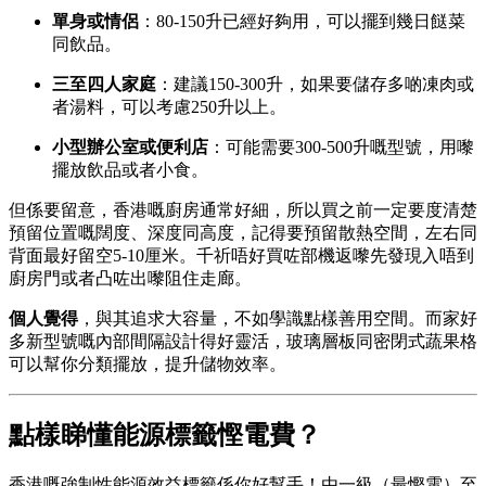
單身或情侶
：80-150升已經好夠用，可以擺到幾日餸菜
同飲品。
三至四人家庭
：建議150-300升，如果要儲存多啲凍肉或
者湯料，可以考慮250升以上。
小型辦公室或便利店
：可能需要300-500升嘅型號，用嚟
擺放飲品或者小食。
但係要留意，香港嘅廚房通常好細，所以買之前一定要度清楚
預留位置嘅闊度、深度同高度，記得要預留散熱空間，左右同
背面最好留空5-10厘米。千祈唔好買咗部機返嚟先發現入唔到
廚房門或者凸咗出嚟阻住走廊。
個人覺得
，與其追求大容量，不如學識點樣善用空間。而家好
多新型號嘅內部間隔設計得好靈活，玻璃層板同密閉式蔬果格
可以幫你分類擺放，提升儲物效率。
點樣睇懂能源標籤慳電費？
香港嘅強制性能源效益標籤係你好幫手！由一級（最慳電）至