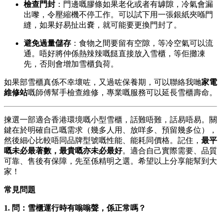
檢查門封
：門邊嘅膠條如果老化或者有罅隙，冷氣會漏
出嚟，令壓縮機不停工作。可以試下用一張銀紙夾喺門
縫，如果好易扯出嚢，就可能要更換門封了。
避免過量儲存
：食物之間要留有空隙，等冷空氣可以流
通。唔好將仲係熱辣辣嘅餸直接放入雪櫃，等佢攤凍
先，否則會增加雪櫃負荷。
如果部雪櫃真係不幸壞咗，又過咗保養期，可以聯絡我哋
家電
維修站
嘅師傅幫手檢查維修，專業嘅服務可以延長雪櫃壽命。
揀選一部適合香港環境嘅小型雪櫃，話難唔難，話易唔易。關
鍵在於明確自己嘅需求（幾多人用、放咩多、預留幾多位），
然後細心比較唔同品牌型號嘅性能、能耗同價格。記住，
最平
嘅未必最著數，最貴嘅亦未必最好
。適合自己實際需要、品質
可靠、售後有保障，先至係精明之選。希望以上分享能幫到大
家！
常見問題
1. 問：雪櫃運行時有嗡嗡聲，係正常嗎？