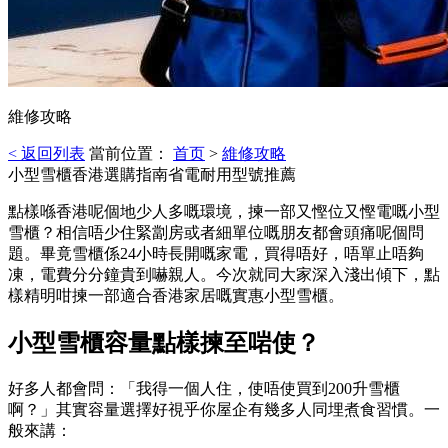
維修攻略
< 返回列表
當前位置：
首页
>
維修攻略
小型雪櫃香港選購指南省電耐用型號推薦
點樣喺香港呢個地少人多嘅環境，揀一部又慳位又慳電嘅小型
雪櫃？相信唔少住緊劏房或者細單位嘅朋友都會頭痛呢個問
題。畢竟雪櫃係24小時長開嘅家電，買得唔好，唔單止唔夠
凍，電費分分鐘貴到嚇親人。今次就同大家深入淺出傾下，點
樣精明咁揀一部適合香港家居嘅實惠小型雪櫃。
小型雪櫃容量點樣揀至啱使？
好多人都會問：「我得一個人住，使唔使買到200升雪櫃
啊？」其實容量選擇好視乎你屋企有幾多人同埋煮食習慣。一
般來講：