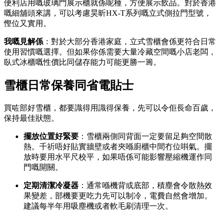
便利店用嘅玻璃門展示櫃就係呢種，方便展示飲品。對於香港
嘅細舖頭來講，可以考慮昊昕HX-T系列嘅立式側拉門型號，
慳位又實用。
我嘅見解係
：對於大部分香港家庭，立式雪櫃會係更符合日常
使用習慣嘅選擇。但如果你係需要大量冷藏空間嘅小店老闆，
臥式冰櫃嘅性價比同儲存能力可能更勝一籌。
雪櫃日常保養同省電貼士
買咗部好雪櫃，都要識得用識得保養，先可以令佢長命百歲，
保持最佳狀態。
擺放位置好緊要
：雪櫃兩側同背面一定要留足夠空間散
熱。千祈唔好貼實牆壁或者夾喺廚櫃中間冇位唞氣。擺
放時要用水平尺校平，如果唔係可能影響壓縮機運作同
門嘅開關。
定期清潔冷凝器
：通常喺機背或底部，積塵會令散熱效
果變差，部機要更吃力先可以制冷，電費自然會增加。
建議每半年用吸塵機或者軟毛刷清理一次。