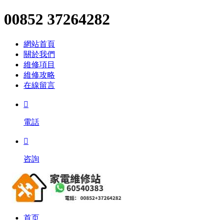
00852 37264282
網站首頁
關於我們
維修項目
維修攻略
在線留言

電話

咨詢
首页