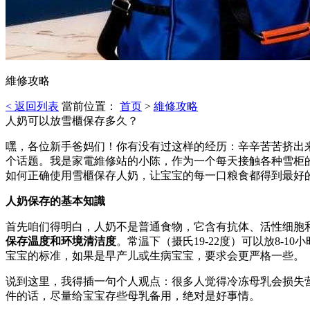
維修攻略
< 返回列表
當前位置：
首页
>
維修攻略
人奶可以放雪櫃保存多久？
嘿，各位新手爸妈们！你有没有过这样的经历：辛辛苦苦挤出
个话题。我是家電維修站的小陈，作为一个每天接触各种雪柜
如何正确使用雪櫃保存人奶，让宝宝的每一口粮食都得到最好
人奶保存的基本知識
首先咱们得明白，人奶不是普通食物，它含有抗体、活性细胞
保存温度和环境清洁度
。常温下（摄氏19-22度）可以放8-1
宝宝的标准，如果是早产儿或生病宝宝，要求会更严格一些。
说到这里，我得插一句个人观点：很多人觉得冷冻母乳会损失
件的话，尽量给宝宝存些母乳备用，绝对是好事情。