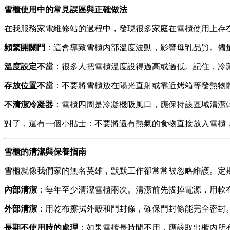
雪櫃使用中的常見誤區與正確做法
在我服務家電維修站的過程中，發現很多家庭在雪櫃使用上存
頻繁開關門
：這會導致雪櫃內部溫度波動，影響母乳品質。儘
溫度設定不當
：很多人把雪櫃溫度設得過高或過低。記住，冷
存放位置不當
：不要將雪櫃放在陽光直射或靠近烤箱等發熱物
不清潔冷凝器
：雪櫃四周是冷凝機吸風口，應保持該區域清潔
對了，還有一個小貼士：不要將還有熱氣的食物直接放入雪櫃
雪櫃的清潔與保養指南
雪櫃就像我們家的無名英雄，默默工作卻常常被忽略維護。定
內部清潔
：每年至少清潔雪櫃兩次。清潔前先拔掉電源，用軟
外部清潔
：用乾布擦拭外殼和門封條，確保門封條能完全密封
長期不使用時的處理
：如果雪櫃長時間不用，應該取出櫃內所