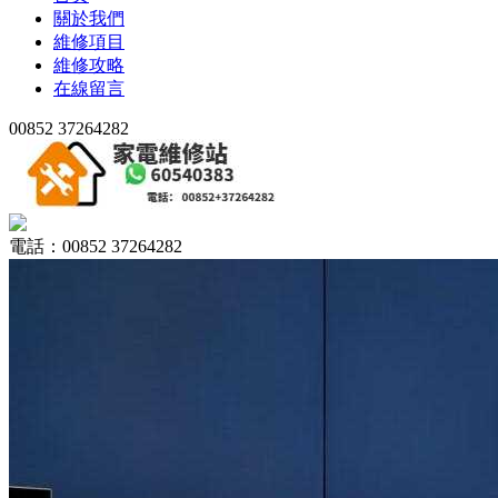
關於我們
維修項目
維修攻略
在線留言
00852 37264282
電話：00852 37264282