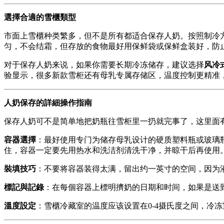
選擇合適的雪櫃類型
市面上雪櫃种类繁多，但不是所有都适合保存人奶。按照制冷
匀，不会结霜，但存放的食物最好用保鲜袋或保鲜盒装好，防
对于保存人奶来说，如果你需要长期冷冻储存，建议选择
风冷
验显示，很多新款雪柜还有母乳专属存储区，温度控制更精准
人奶保存的詳細操作指南
保存人奶可不是简单地把奶瓶往雪柜里一扔就完事了，这里面
容器選擇
：最好使用专门为储存母乳设计的硬质塑料瓶或玻璃
住，容器一定要先用热水和洗洁剂清洗干净，并晾干后再使用
裝填技巧
：不要将容器装得太满，留出约一英寸的空间，因为液
標記與記錄
：在每個容器上標明擠奶的日期和时间，如果是送
溫度設定
：雪櫃冷藏室的温度应该设置在0-4摄氏度之间，冷