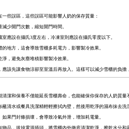
在一些誤區，這些誤區可能影響人奶的保存質量：
量減少開門次數，縮短開門時間。
藏室應設在攝氏3度左右，冷凍室則應設在攝氏零度以下。
體的地方，這會導致雪櫃多耗電力，影響製冷效果。
乾淨，避免灰塵堆積影響製冷效果。
，應該先讓食物涼卻至室溫后再放入。這樣可以減少雪櫃的負擔
期清潔和保養不僅能延長雪櫃壽命，也能確保你保存的人奶質量
布蘸清水或餐具洗潔精輕輕擦拭內壁，然後用乾淨的濕布抹去洗
。如果門封條損壞，會導致冷氣外泄，增加耗電量。
有物品，拔掉電源插頭，將雪櫃內外徹底清潔乾淨，擦乾水分和