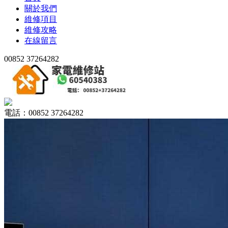
關於我們
維修項目
維修攻略
在線留言
00852 37264282
電話：00852 37264282