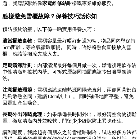
題，就應該聯絡像
家電維修站
咁樣嘅專業維修服務。
點樣避免雪櫃故障？保養技巧話你知
預防勝於治療，以下係一啲實用保養技巧：
適當擺放食物
：雪櫃容量最好唔好超過70%，物品同內壁保持
5cm距離，等冷氣循環順暢。 同時，唔好將熱食直接放入雪
櫃，應該等攤涼先放入去。
定期清潔計劃
：內部清潔最好每個月做一次，斷電後用軟布沾
中性清潔劑擦拭內壁。可拆式層架同抽屜應該拎出嚟單獨清
洗。
注意擺放環境
：雪櫃應該遠離熱源同陽光直射，兩側同背部留
足夠散熱空間（建議10cm以上）。 同時確保地面平整，避免
因震動產生噪音。
長期外出時嘅處理
：如果準備長時間外出，最好清空食物後斷
電，徹底清潔內外並晾乾，門留少少縫隙防止異味產生。
講到呢度，我諗起有個朋友之前雪櫃唔制冷，試咗好多方法都
唔得，最後發現原來係俾佢仔仔較錯咗溫度設定。所以話，有