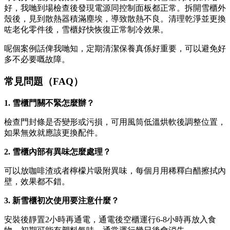
好，我哋到場檢查後發現電源同控制面板都正常。拆開雪櫃外
殼後，見到散熱器積滿塵埃，導致散熱不良。清理乾淨並更換
咗老化零件後，雪櫃好快恢復正常制冷效果。
呢個案例話俾我哋知，定期清潔保養真係好重要，可以避免好
多不必要嘅故障。
常見問題（FAQ）
1. 雪櫃門關不緊怎麼辦？
檢查門封條是否變形或污損，可用風筒低溫烘軟後調整位置，
如果無效就應該更換配件。
2. 雪櫃內部有異味怎麼處理？
可以放咖啡渣或者檸檬片吸附異味，每個月用稀釋白醋擦拭內
壁，效果都不錯。
3. 新雪櫃初次使用要注意什麼？
安裝後靜置2小時再通電，通電後空櫃運行6-8小時再放入食