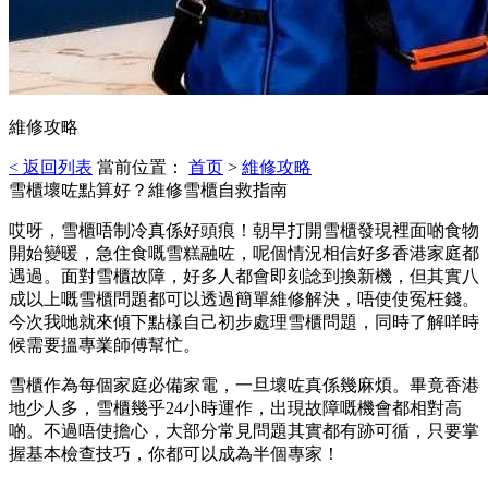
維修攻略
< 返回列表
當前位置：
首页
>
維修攻略
雪櫃壞咗點算好？維修雪櫃自救指南
哎呀，雪櫃唔制冷真係好頭痕！朝早打開雪櫃發現裡面啲食物
開始變暖，急住食嘅雪糕融咗，呢個情況相信好多香港家庭都
遇過。面對雪櫃故障，好多人都會即刻諗到換新機，但其實八
成以上嘅雪櫃問題都可以透過簡單維修解決，唔使使冤枉錢。
今次我哋就來傾下點樣自己初步處理雪櫃問題，同時了解咩時
候需要搵專業師傅幫忙。
雪櫃作為每個家庭必備家電，一旦壞咗真係幾麻煩。畢竟香港
地少人多，雪櫃幾乎24小時運作，出現故障嘅機會都相對高
啲。不過唔使擔心，大部分常見問題其實都有跡可循，只要掌
握基本檢查技巧，你都可以成為半個專家！