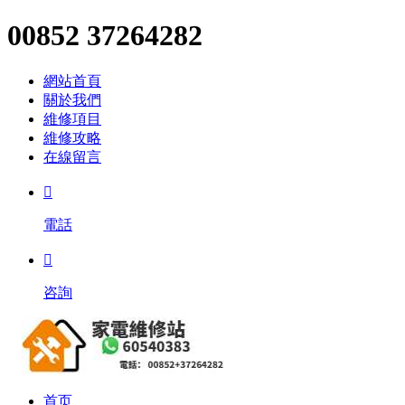
00852 37264282
網站首頁
關於我們
維修項目
維修攻略
在線留言

電話

咨詢
首页