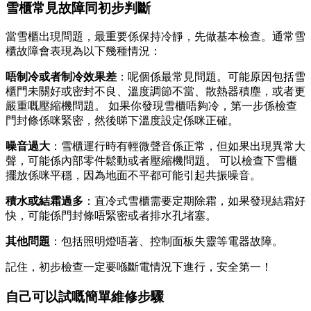
雪櫃常見故障同初步判斷
當雪櫃出現問題，最重要係保持冷靜，先做基本檢查。通常雪
櫃故障會表現為以下幾種情況：
唔制冷或者制冷效果差
：呢個係最常見問題。可能原因包括雪
櫃門未關好或密封不良、溫度調節不當、散熱器積塵，或者更
嚴重嘅壓縮機問題。 如果你發現雪櫃唔夠冷，第一步係檢查
門封條係咪緊密，然後睇下溫度設定係咪正確。
噪音過大
：雪櫃運行時有輕微聲音係正常，但如果出現異常大
聲，可能係內部零件鬆動或者壓縮機問題。 可以檢查下雪櫃
擺放係咪平穩，因為地面不平都可能引起共振噪音。
積水或結霜過多
：直冷式雪櫃需要定期除霜，如果發現結霜好
快，可能係門封條唔緊密或者排水孔堵塞。
其他問題
：包括照明燈唔著、控制面板失靈等電器故障。
記住，初步檢查一定要喺斷電情況下進行，安全第一！
自己可以試嘅簡單維修步驟