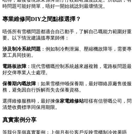
時問題可能好簡單，唔好一開始就諗到最壞情況。
專業維修同DIY之間點樣選擇？
唔係所有雪櫃問題都適合自己動手，了解自己嘅能力範圍好重
要。以下情況建議搵專業師傅：
涉及制冷系統問題
：例如制冷劑泄漏、壓縮機故障等，需要專
業工具同技術。
電路板故障
：現代雪櫃嘅控制系統越來越複雜，電路板問題最
好交俾專業人士處理。
保養期內嘅故障
：如果雪櫃仲喺保養期，最好聯絡原廠售後服
務，避免因自行拆解而失去保養資格。
選擇維修服務時，最好揀像
家電維修站
咁樣有信譽嘅公司，問
清楚收費標準同保用期限。
真實案例分享
等我分享個真實案例：上個月有位客戶反映雪櫃制冷效果唔