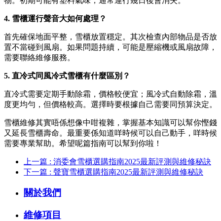
物。初期可能有塑料氣味，通常運行幾日後會消失。
4. 雪櫃運行聲音大如何處理？
首先確保地面平整，雪櫃放置穩定。其次檢查內部物品是否放
置不當碰到風扇。如果問題持續，可能是壓縮機或風扇故障，
需要聯絡維修服務。
5. 直冷式同風冷式雪櫃有什麼區別？
直冷式需要定期手動除霜，價格較便宜；風冷式自動除霜，溫
度更均勻，但價格較高。選擇時要根據自己需要同預算決定。
雪櫃維修其實唔係想像中咁複雜，掌握基本知識可以幫你慳錢
又延長雪櫃壽命。最重要係知道咩時候可以自己動手，咩時候
需要專業幫助。希望呢篇指南可以幫到你啦！
上一篇 : 消委會雪櫃選購指南2025最新評測與維修秘訣
下一篇 : 聲寶雪櫃選購指南2025最新評測與維修秘訣
關於我們
維修項目