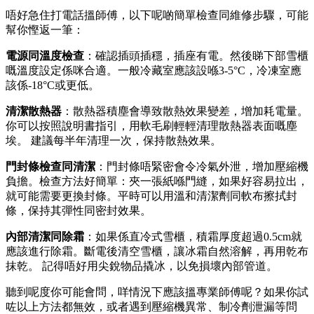
唔好急住打電話搵師傅，以下呢啲簡單檢查同維修步驟，可能
幫你慳返一筆：
電源同溫度檢查
：確認插頭插穩，插座有電。然後睇下部雪櫃
嘅溫度設定係咪合適。一般冷藏室應該設喺3-5°C，冷凍室應
該係-18°C或更低。
清潔散熱器
：散熱器積塵會導致散熱效果變差，增加耗電量。
你可以按照說明書指引，用軟毛刷輕輕清理散熱器表面嘅塵
埃。 建議每半年清理一次，保持散熱效果。
門封條檢查同清潔
：門封條唔緊密會令冷氣外泄，增加壓縮機
負擔。檢查方法好簡單：夾一張紙喺門縫，如果好容易拉出，
就可能需要更換封條。平時可以用溫和清潔劑同軟布擦拭封
條，保持其彈性同密封效果。
內部清潔同除霜
：如果係直冷式雪櫃，積霜厚度超過0.5cm就
應該進行除霜。斷電後清空雪櫃，讓冰霜自然溶解，再用乾布
抹乾。 記得唔好用尖銳物品撬冰，以免損壞內部管道。
聽到呢度你可能會問，咩情況下應該搵專業師傅呢？如果你試
咗以上方法都無效，或者遇到壓縮機異常、制冷劑泄漏等問