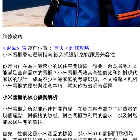
維修攻略
< 返回列表
當前位置：
首页
>
維修攻略
小米雪櫃香港選購指南,嵌入式設計,智能家居兼容性
你是否正在為香港狹小的居住空間煩惱，想要一台既省地方又
能滿足全家需求的雪櫃？小米雪櫃憑藉其高性價比和針對現代
家居的設計，成為不少香港家庭的考慮選項。本文將深入剖析
小米雪櫃的優勢與注意事項，幫助你做出明智選擇。
小米雪櫃的核心優勢解析
小米雪櫃之所以能迅速打開市場，在於其精準擊中了消費者的
幾個痛點：對價格的敏感、對空間極致利用的需求，以及對智
能家居生態的嚮往。
首先，性價比是小米產品的標籤。以小米610L對開門雪櫃為