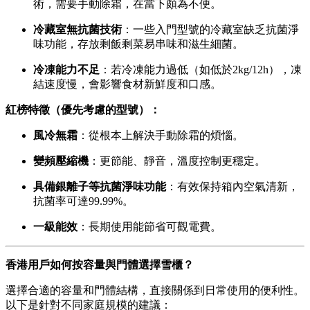
術，需要手動除霜，在當下頗為不便。
冷藏室無抗菌技術
：一些入門型號的冷藏室缺乏抗菌淨
味功能，存放剩飯剩菜易串味和滋生細菌。
冷凍能力不足
：若冷凍能力過低（如低於2kg/12h），凍
結速度慢，會影響食材新鮮度和口感。
紅榜特徵（優先考慮的型號）：
風冷無霜
：從根本上解決手動除霜的煩惱。
變頻壓縮機
：更節能、靜音，溫度控制更穩定。
具備銀離子等抗菌淨味功能
：有效保持箱內空氣清新，
抗菌率可達99.99%。
一級能效
：長期使用能節省可觀電費。
香港用戶如何按容量與門體選擇雪櫃？
選擇合適的容量和門體結構，直接關係到日常使用的便利性。
以下是針對不同家庭規模的建議：