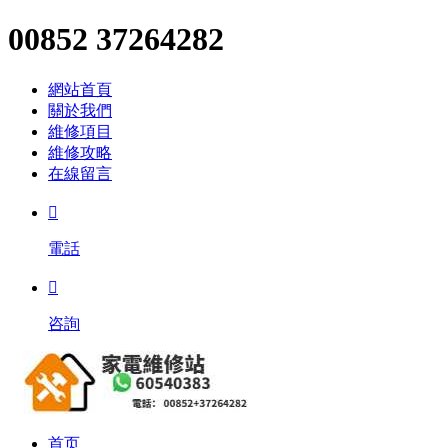
00852 37264282
網站首頁
關於我們
維修項目
維修攻略
在線留言

電話

咨詢
首页