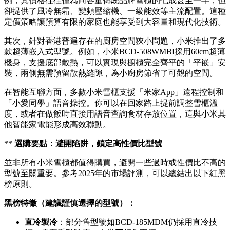
例，其價格往往僅為同容量傳統品牌雪櫃的七成甚至一半，但
卻提供了風冷無霜、變頻壓縮機、一級能效等主流配置。這種
定價策略讓預算有限的家庭也能享受到大容量和現代化技術。
其次，針對香港普遍存在的廚房空間狹小問題，小米推出了多
款超薄嵌入式型號。例如，小米BCD-508WMBI採用60cm超薄
機身，支援底部散熱，可以實現與櫥櫃完全齊平的「平嵌」安
裝，兩側無需預留散熱縫隙，為小廚房節省了可觀的空間。
在智能互聯方面，多數小米雪櫃支援「米家App」遠程控制和
「小愛同學」語音操控。你可以在回家路上提前調整雪櫃溫
度，或者在做飯時直接用語音查詢食材存放位置，這與小米其
他智能家電能形成高效聯動。
**​
選購要點：避開陷阱，鎖定高性價比型號
並非所有小米雪櫃都值得購買，避開一些過時或性價比不高的
型號至關重要。參考2025年的市場評測，可以總結出以下紅黑
榜原則。
黑榜特徵（建議謹慎選擇的型號）：
直冷製冷
：部分舊型號如BCD-185MDM仍採用直冷技