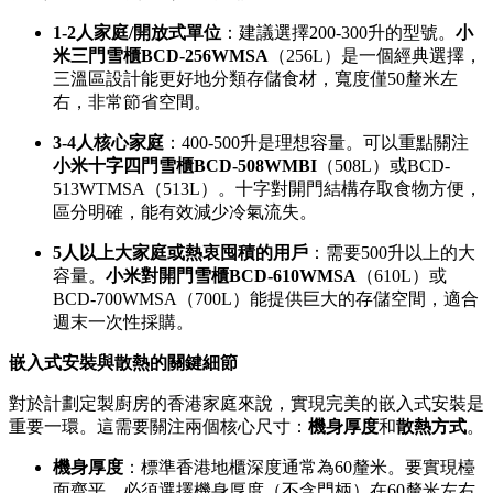
1-2人家庭/開放式單位
：建議選擇200-300升的型號。
小
米三門雪櫃BCD-256WMSA
（256L）是一個經典選擇，
三溫區設計能更好地分類存儲食材，寬度僅50釐米左
右，非常節省空間。
3-4人核心家庭
：400-500升是理想容量。可以重點關注
小米十字四門雪櫃BCD-508WMBI
（508L）或BCD-
513WTMSA（513L）。十字對開門結構存取食物方便，
區分明確，能有效減少冷氣流失。
5人以上大家庭或熱衷囤積的用戶
：需要500升以上的大
容量。
小米對開門雪櫃BCD-610WMSA
（610L）或
BCD-700WMSA（700L）能提供巨大的存儲空間，適合
週末一次性採購。
嵌入式安裝與散熱的關鍵細節
對於計劃定製廚房的香港家庭來說，實現完美的嵌入式安裝是
重要一環。這需要關注兩個核心尺寸：
機身厚度
和
散熱方式
。
機身厚度
：標準香港地櫃深度通常為60釐米。要實現檯
面齊平，必須選擇機身厚度（不含門柄）在60釐米左右