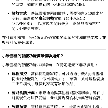
的型號，如前面提到的小米BCD-508WMBI。
散熱方式
：傳統雪櫃在兩側散熱，需要預留5-10釐米的
空隙。而新型的
底部散熱
雪櫃（如小米BCD-
439WFMBI）可以實現零間隙嵌入，兩側無需預留空
間，外觀更整潔。
在訂造櫥櫃前，務必確定心儀雪櫃的準確尺寸和散熱要求，並
與設計師充分溝通。
小米雪櫃的智能功能實際體驗如何？
小米雪櫃的智能功能並非噱頭，在特定場景下非常實用：
遠程溫控
：當你長期離家時，可以通過手機App將雪櫃
切換到低能耗的「假日模式」；回家前，又可遠程切換
回正常模式，確保到家就有冰鎮飲品。
智能食譜推薦
：未來通過與其他智能設備聯動，潛在可
能實現食材庫存管理，並根據現有食材推薦智能食譜。
故障預警
：雪櫃運行異常時，App可發送通知到手機，