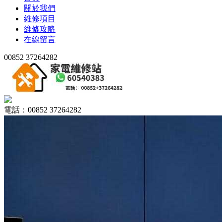
關於我們
維修項目
維修攻略
在線留言
00852 37264282
電話：00852 37264282