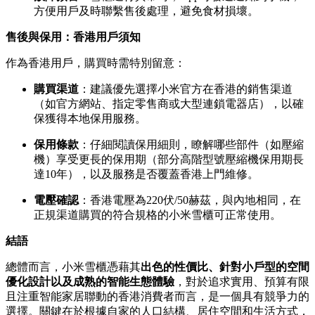
方便用戶及時聯繫售後處理，避免食材損壞。
售後與保用：香港用戶須知
作為香港用戶，購買時需特別留意：
購買渠道
：建議優先選擇小米官方在香港的銷售渠道
（如官方網站、指定零售商或大型連鎖電器店），以確
保獲得本地保用服務。
保用條款
：仔細閱讀保用細則，瞭解哪些部件（如壓縮
機）享受更長的保用期（部分高階型號壓縮機保用期長
達10年），以及服務是否覆蓋香港上門維修。
電壓確認
：香港電壓為220伏/50赫茲，與內地相同，在
正規渠道購買的符合規格的小米雪櫃可正常使用。
結語
總體而言，小米雪櫃憑藉其
出色的性價比、針對小戶型的空間
優化設計以及成熟的智能生態體驗
，對於追求實用、預算有限
且注重智能家居聯動的香港消費者而言，是一個具有競爭力的
選擇。關鍵在於根據自家的人口結構、居住空間和生活方式，