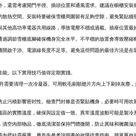
外，還需考慮開門半徑、插頭位置和通風需求。建議在櫥櫃安裝
的散熱空間。安裝時要確保雪櫃周圍留有足夠空隙，避免緊貼牆
與其他高功率電器共用線路，導致電壓不穩或過載。插座位置最
通過調節雪櫃底腳確保機身完全水平。不平穩的放置會導致壓縮
櫃開啟干涉、電源線長度不足等。避免這些問題的最佳方法是在
性能。以下實用技巧值得定期實踐。
2個月需要清理一次冷凝器。可用軟毛刷順翅片方向上下刷掉灰塵
防止污積影響密封性。檢查門封條是否緊貼機身，必要時可用吹
溫區的實際溫度，確保與設定值一致。異常溫度波動可能是製冷
，清空內部物品，徹底清潔並保持門體微開，防止異味和黴菌滋
或內壁結霜嚴重，應首先參考說明書的故障排查指南。簡單重啟