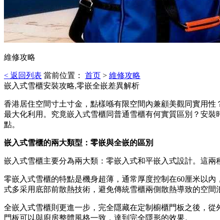
維修攻略
< 返回列表
當前位置：
首页
>
維修攻略
嵌入式雪櫃安裝攻略,零嵌全嵌差異解析
香港居住空間寸土寸金，點樣喺有限空間內兼顧美觀同實用性
最大化利用。究竟嵌入式雪櫃同普通雪櫃有何實質區別？安裝
點。
嵌入式雪櫃的兩大類型：零嵌與全嵌的區別
嵌入式雪櫃主要分為兩大類：零嵌入式和平嵌入式設計。這兩
零嵌入式雪櫃的特點是機身超薄，通常厚度控制在60厘米以內
式多采用底部前散熱技術，避免傳統雪櫃兩側散熱導致的空間
全嵌入式雪櫃則更進一步，完全隱藏在定制櫥櫃門板之後，從
門板可以與廚房整體風格一致，達到完全隱形的效果。