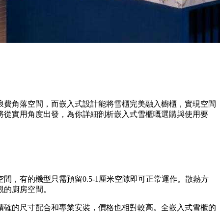
浪費角落空間，而嵌入式設計能將雪櫃完美融入櫥櫃，實現空間
將從實用角度出發，為你詳細剖析嵌入式雪櫃嘅選購與使用要
，有的機型只需預留0.5-1厘米空隙即可正常運作。散熱方
觀的廚房空間。
精確的尺寸配合和專業安裝，價格也相對較高。全嵌入式雪櫃的