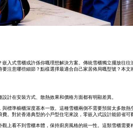
？嵌入式雪櫃或許係你嘅理想解決方案。傳統雪櫃獨立擺放往往
時要注意哪些細節？點樣選擇最適合自己家居佈局嘅型號？本文
種設計在安裝方式、散熱效果和價格方面都有明顯差異。
，與標準櫥櫃深度基本一致。這種雪櫃兩側不需要預留太多散熱空間
浪費。對於香港典型的小戶型住宅來說，零嵌入式設計能節省可
外觀上看不到雪櫃本體，保持廚房風格的統一性。這類雪櫃需要