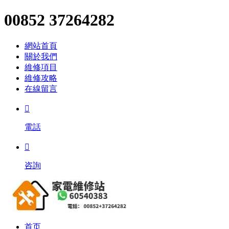
00852 37264282
網站首頁
關於我們
維修項目
維修攻略
在線留言

電話

咨詢
首页