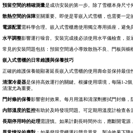
預留空間的精確測量
是成功安裝的第一步。除了雪櫃本身尺寸
散熱空間的保障
至關重要。即使是零嵌入式雪櫃，也需要一定
電源配置
需科學合理。嵌入式雪櫃應使用獨立專用插座，避免
水平調整
影響運行噪音。安裝完成後必須使用水平儀檢查，並
常見的安裝問題包括：預留空間過小導致散熱不良、門板與櫥
嵌入式雪櫃的日常維護與保養技巧
正確的維護保養能顯著延長嵌入式雪櫃的使用壽命並保持最佳
清潔冷凝器
是保持高效運行的關鍵。根據使用環境，每隔1-
清潔尤為重要。
門封條的保養
影響密封效果。每月用溫和清潔劑擦拭門封條，
內部溫度的監控
有助於及時發現問題。可定期用溫度計檢查各
長期停用時的处理
需謹慎。如果計劃長時間外出，應斷開電源
異常情況的應對
：如果發現雪櫃運行聲音異常、製冷效果下降