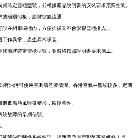
前就確定雪櫃型號，並根據產品說明書的安裝要求預留空間。
壁或櫥櫃側板，影響空氣流通。
好設在相鄰櫥櫃內，方便插拔又不會影響雪櫃推入。
機工作異常，產生異常噪音。
裝修前就確定雪櫃型號，並嚴格按照說明書要求施工。
，如有油污可使用空調清洗液清潔。香港空氣中塵埃較多，定期
風機低溫熱風輕微整形，恢復彈性。
系統故障的早期信號。
生。
可能解決臨時性系統錯誤，複雜問題則應聯繫專業維修人員。