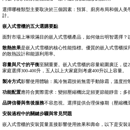
選擇哪種類型主要取決於三個因素：預算、廚房布局和個人美
計。
嵌入式雪櫃的五大選購要點
面對市場上琳琅滿目的嵌入式雪櫃產品，如何做出明智選擇？
散熱效果
是嵌入式雪櫃的核心性能指標。優質的嵌入式雪櫃採
的散熱設計和能源利用率。
容量與尺寸的平衡
至關重要。嵌入式雪櫃的容量範圍廣泛，從20
家庭選擇300-400升，五人以上大家庭則考慮400升以上容量。
製冷方式
影響使用體驗：風冷無霜技術無需手動除霜，溫度控
功能配置
應符合實際需求：變頻壓縮機比定頻更節能靜音；多
品牌信譽與售後服務
不容忽視。選擇提供合理保修期（壓縮機至
安裝過程中的關鍵步驟與常見問題
嵌入式雪櫃的安裝質量直接影響使用效果和壽命，以下是安裝