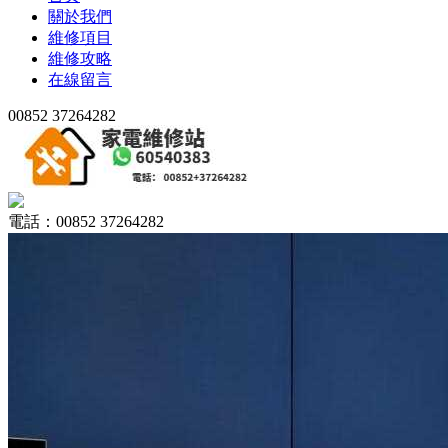
關於我們
維修項目
維修攻略
在線留言
00852 37264282
電話：00852 37264282