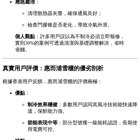
應急處理
：
清理散熱器灰塵，確保通風良好；
檢查門膠條是否老化，導致冷氣外泄。
個人觀點
：許多用戶誤以為不制冷必須立即報修，
實則30%的案例可透過清潔與基礎調整解決，省時
省錢。
真實用戶評價：惠而浦雪櫃的優劣剖析
根據香港用戶反饋，惠而浦雪櫃的評價兩極：
優點
：
制冷效果穩健
：多數用戶認同其風冷技術能快速降
溫，保鮮能力強。
節能表現中等
：部分型號獲一級能耗認證，長期使
用電費可控。