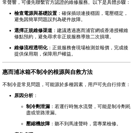
常聲響，可優先聯繫官方認證的維修服務。以下是具體步驟：
檢查電源與基礎設置
：確保插頭連接穩固，電壓穩定，
避免因簡單問題誤判為硬件故障。
選擇正規維修渠道
：建議透過惠而浦官網或香港授權維
修點預約，避免尋求非正規服務導致二次損壞。
維修流程透明化
：正規服務會現場檢測並報價，完成後
提供保用期，保障用戶權益。
惠而浦冰箱不制冷的根源與自救方法
不制冷是常見問題，可能源於多種因素，用戶可先自行排查：
原因分析
：
制冷劑泄漏
：若運行時無水流聲，可能是制冷劑耗
盡或管路泄漏。
壓縮機故障
：聽不到馬達聲時，需專業檢修。