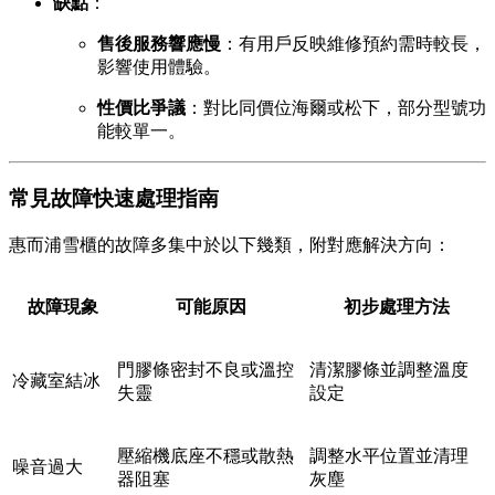
缺點
：
售後服務響應慢
：有用戶反映維修預約需時較長，
影響使用體驗。
性價比爭議
：對比同價位海爾或松下，部分型號功
能較單一。
常見故障快速處理指南
惠而浦雪櫃的故障多集中於以下幾類，附對應解決方向：
故障現象
可能原因
初步處理方法
門膠條密封不良或溫控
清潔膠條並調整溫度
冷藏室結冰
失靈
設定
壓縮機底座不穩或散熱
調整水平位置並清理
噪音過大
器阻塞
灰塵