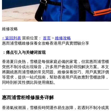
維修攻略
< 返回列表
當前位置：
首页
>
維修攻略
惠而浦雪櫃維修保養全攻略香港用戶真實體驗分享
：痛点引入与关键词首现
香港夏日炎熱，雪櫃是每個家庭必備的家電，但當惠而浦雪櫃
突然不制冷或出現噪音，許多用戶會急於尋找解決方案。本文
將圍繞惠而浦雪櫃的常見問題、維修保養技巧、用戶真實評價
等需求，提供一站式指南，幫助香港用戶高效應對雪櫃故障，
同時剖析其性價比與使用痛點。
惠而浦雪柜维修服务详解
香港氣候潮濕，雪櫃長時間運作易生故障，若遇到不制冷或異