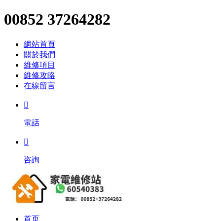
00852 37264282
網站首頁
關於我們
維修項目
維修攻略
在線留言

電話

咨詢
首页