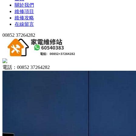
關於我們
維修項目
維修攻略
在線留言
00852 37264282
電話：00852 37264282