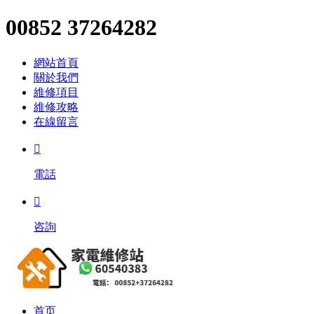
00852 37264282
網站首頁
關於我們
維修項目
維修攻略
在線留言

電話

咨詢
首页