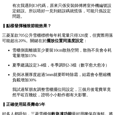
有次我遇到E3代碼，原來只係安裝師傅將室外機編號設
定錯誤。所以唔好一見到錯誤碼就慌張，可能只係設定
問題。
▎點樣發揮極致節能效果？
三菱某款705公升雪櫃標榜每年耗電量只得320度，但實際用落
可能超出20%。關鍵在於
擺放位置同溫度設定
：
雪櫃側面離牆至少要留10cm散熱空間，散熱不良會令耗
電量增加15%
夏季建議設定3-4檔，冬季調到2-3檔（數字愈大愈冷）
見倒冰層厚度超過5mm就要即時除霜，結霜會令壓縮機
負載增加30%
我試過幫朋友調整雪櫃擺位同設定，三個月後電費單竟
然平咗百幾蚊，證明小小動作都有大影響。
▎正確使用延長壽命5年
好多人都唔知，三菱雪櫃個
軟急凍功能
最好用嚟保存海鮮。將