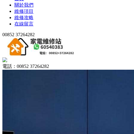
關於我們
維修項目
維修攻略
在線留言
00852 37264282
電話：00852 37264282