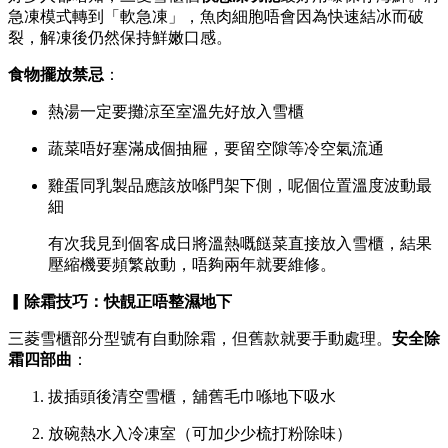
急凍模式轉到「軟急凍」，魚肉細胞唔會因為快速結冰而破
裂，解凍後仍然保持鮮嫩口感。
食物擺放禁忌
：
熱湯一定要攤涼至室溫先好放入雪櫃
蔬菜唔好塞滿成個抽屜，要留空隙等冷空氣流通
雞蛋同乳製品應該放喺門架下側，呢個位置溫度波動最
細
有次我見到個客成日將溫熱嘅餸菜直接放入雪櫃，結果
壓縮機要頻繁啟動，唔夠兩年就要維修。
▎除霜技巧：快靚正唔整濕地下
三菱雪櫃部分型號有自動除霜，但舊款就要手動處理。
安全除
霜四部曲
：
拔插頭後清空雪櫃，舖舊毛巾喺地下吸水
放碗熱水入冷凍室（可加少少梳打粉除味）