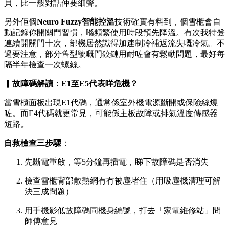
貝，比一般對話仲要細聲。
另外佢個
Neuro Fuzzy智能控溫
技術確實有料到，個雪櫃會自
動記錄你開關門習慣，喺頻繁使用時段預先降溫。有次我特登
連續開關門十次，部機居然識得加速制冷補返流失嘅冷氣。不
過要注意，部分舊型號嘅門鉸鏈用耐咗會有鬆動問題，最好每
隔半年檢查一次螺絲。
▎故障碼解讀：E1至E5代表咩危機？
當雪櫃面板出現E1代碼，通常係室外機電源斷開或保險絲燒
咗。而E4代碼就更常見，可能係主板故障或排氣溫度傳感器
短路。
自救檢查三步驟
：
先斷電重啟，等5分鐘再插電，睇下故障碼是否消失
檢查雪櫃背部散熱網有冇被塵堵住（用吸塵機清理可解
決三成問題）
用手機影低故障碼同機身編號，打去「家電維修站」問
師傅意見