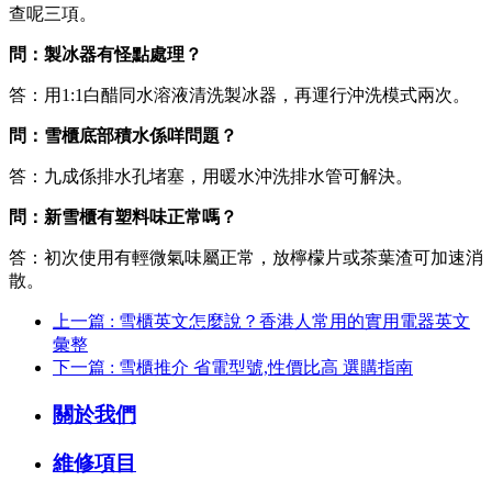
查呢三項。
問：製冰器有怪點處理？
答：用1:1白醋同水溶液清洗製冰器，再運行沖洗模式兩次。
問：雪櫃底部積水係咩問題？
答：九成係排水孔堵塞，用暖水沖洗排水管可解決。
問：新雪櫃有塑料味正常嗎？
答：初次使用有輕微氣味屬正常，放檸檬片或茶葉渣可加速消
散。
上一篇 : 雪櫃英文怎麼說？香港人常用的實用電器英文
彙整
下一篇 : 雪櫃推介 省電型號,性價比高 選購指南
關於我們
維修項目