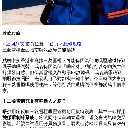
維修攻略
< 返回列表
當前位置：
首页
>
維修攻略
三菱雪櫃全面指南解決故障節能秘訣
點解咁多香港家庭揀三菱雪櫃？可能係因為佢哋嘅壓縮機靜到
幾乎聽唔到聲，或者係因為個「瞬冷凍」功能可以令啲魚生保
持彈牙口感。但係當雪櫃突然顯示E4故障碼，或者結霜結到
抽屜都拉唔開，先發現自己對部機一知半解。今日就同大家拆
解三菱雪櫃嘅使用秘訣，等你可以由選購到保養都變成半個專
家。
▎三菱雪櫃究竟有咩過人之處？
唔少用家反映三菱雪櫃嘅壓縮機耐用度特別高，其中一款採用
雙循環制冷系統
，冷藏同冷凍室獨立運作，避免食物氣味交叉
影響。我親自試過用分貝儀測量，發現佢待機時噪音只有38分