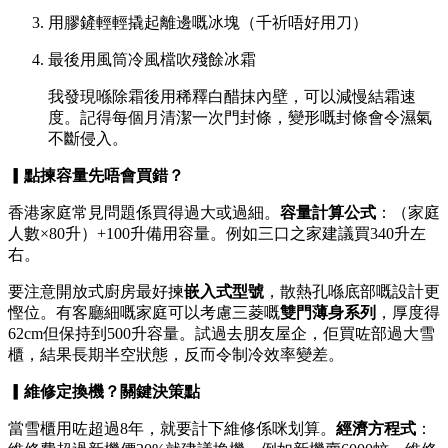
用膠鏟輕輕撬起離邊嘅冰塊（千祈唔好用刀）
最後用風筒冷風檔吹殘餘冰霜
我發現喺除霜後用稀釋白醋抹內壁，可以減慢結霜速
度。記得每個月清潔一次門封條，變形嘅封條會令濕氣
不斷侵入。
▎點揀容量先唔會買錯？
香港家庭常見問題係買得過大或過細。
容量計算公式
：（家庭
人數×80升）+100升備用容量。例如三口之家建議買340升左
右。
要注意開放式廚房最好揀
嵌入式型號
，散熱孔喺底部嘅設計更
慳位。有客廳細嘅家庭可以考慮三菱嘅
雙門薄身系列
，厚度得
62cm但保持到500升容量。試過去朋友屋企，佢買咗部過大雪
櫃，結果長期半空狀態，反而令制冷效率變差。
▎維修定換機？關鍵決策點
當雪櫃用咗超過8年，就要計下維修係咪划算。
經濟方程式
：