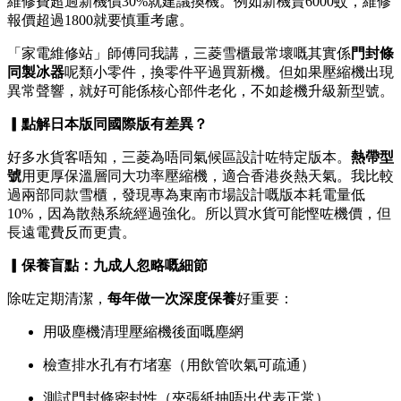
維修費超過新機價30%就建議換機。例如新機賣6000蚊，維修
報價超過1800就要慎重考慮。
「家電維修站」師傅同我講，三菱雪櫃最常壞嘅其實係
門封條
同製冰器
呢類小零件，換零件平過買新機。但如果壓縮機出現
異常聲響，就好可能係核心部件老化，不如趁機升級新型號。
▎點解日本版同國際版有差異？
好多水貨客唔知，三菱為唔同氣候區設計咗特定版本。
熱帶型
號
用更厚保溫層同大功率壓縮機，適合香港炎熱天氣。我比較
過兩部同款雪櫃，發現專為東南市場設計嘅版本耗電量低
10%，因為散熱系統經過強化。所以買水貨可能慳咗機價，但
長遠電費反而更貴。
▎保養盲點：九成人忽略嘅細節
除咗定期清潔，
每年做一次深度保養
好重要：
用吸塵機清理壓縮機後面嘅塵網
檢查排水孔有冇堵塞（用飲管吹氣可疏通）
測試門封條密封性（夾張紙抽唔出代表正常）