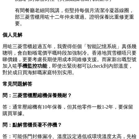
有間餐廳老細同我講，佢堅持每個月清潔冷凝器線圈，
部三菱雪櫃用咗十二年仲未壞過。證明保養比重修更重
要。
個人見解
用咗三菱雪櫃超過五年，我覺得佢個「智能記憶系統」真係幾
聰明，會自動喺電價平嘅時段加強制冷。香港地買雪櫃唔只要
睇價錢，更要考慮長期使用成本同維修支援。而家新出嘅型號
加入咗
手機監控功能
，即使出緊街都可以check到內部溫度，
對於成日買海鮮嘅家庭特別实用。
常見問題解答
問：三菱雪櫃壓縮機保養幾耐？
答：通常壓縮機有10年保養，但其他零件一般1-2年，要保留
購買單據。
問：點解雪櫃長著不停機？
答：可能係門封條漏冷、溫度設定過低或環境溫度太高，先檢