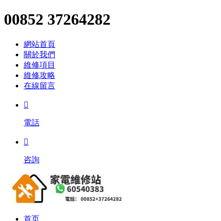
00852 37264282
網站首頁
關於我們
維修項目
維修攻略
在線留言

電話

咨詢
首页