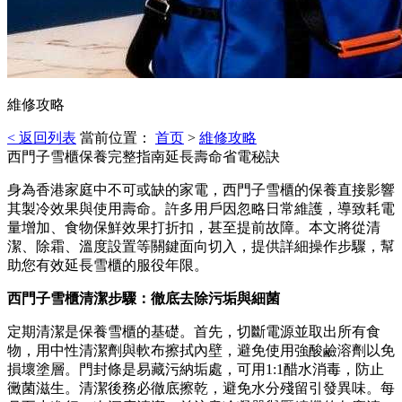
維修攻略
< 返回列表
當前位置：
首页
>
維修攻略
西門子雪櫃保養完整指南延長壽命省電秘訣
身為香港家庭中不可或缺的家電，西門子雪櫃的保養直接影響
其製冷效果與使用壽命。許多用戶因忽略日常維護，導致耗電
量增加、食物保鮮效果打折扣，甚至提前故障。本文將從清
潔、除霜、溫度設置等關鍵面向切入，提供詳細操作步驟，幫
助您有效延長雪櫃的服役年限。
西門子雪櫃清潔步驟：徹底去除污垢與細菌
定期清潔是保養雪櫃的基礎。首先，切斷電源並取出所有食
物，用中性清潔劑與軟布擦拭內壁，避免使用強酸鹼溶劑以免
損壞塗層。門封條是易藏污納垢處，可用1:1醋水消毒，防止
黴菌滋生。清潔後務必徹底擦乾，避免水分殘留引發異味。每