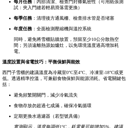
每月任務
：內部清潔、檢查門封條氣密性（可用紙張測
試：夾入門縫若輕易滑落需更換）
每季任務
：清理後方通風柵、檢查排水管是否堵塞
年度任務
：全面檢測壓縮機與溫控系統
同時，避免將雪櫃貼牆放置，預留至少10公分散熱空
間；另須遠離熱源如爐灶，以免環境溫度過高增加耗
電。
溫度設置與省電技巧：平衡保鮮與能效
西門子雪櫃的建議溫度為冷藏室0°C至4°C、冷凍室-18°C或更
低。透過精準控溫，可兼顧食物保鮮與能源消耗。省電關鍵包
括：
避免頻繁開關門，減少冷氣流失
食物存放勿超過七成滿，確保冷氣循環
定期更換水過濾器（若型號具備）
實測顯示，溫度每調低1°C，耗電量可能增加5%。建議