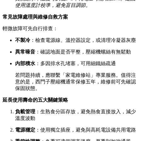
使用溫度計校準，避免盲目調節。
常見故障處理與維修自救方案
輕微故障可先自行排查：
不製冷
：檢查電源線、溫控器設定，或清理冷凝器灰塵
異常噪音
：確認地面是否平整，壓縮機螺絲有無鬆動
內部積水
：多因排水孔堵塞，可用細鐵絲疏通
若問題持續，應聯繫「家電維修站」專業服務。值得注
意的是，西門子壓縮機通常保修五年，維修前可先確認
保固狀態。
延長使用壽命的五大關鍵策略
負載管理
：生熟食分區存放，避免熱食直接放入，減少
溫度波動
電源穩定
：使用獨立插座，避免與高耗電設備共用電路