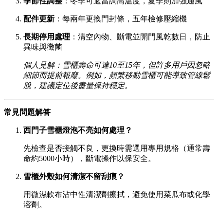
季節性調整
：冬季可適當調高溫度，夏季則加強通風
配件更新
：每兩年更換門封條，五年檢修壓縮機
長期停用處理
：清空內物、斷電並開門風乾數日，防止
異味與黴菌
個人見解：雪櫃壽命可達10至15年，但許多用戶因忽略
細節而提前報廢。例如，頻繁移動雪櫃可能導致管線鬆
脫，建議定位後盡量保持穩定。
常見問題解答
西門子雪櫃燈泡不亮如何處理？
先檢查是否接觸不良，更換時需選用專用規格（通常壽
命約5000小時），斷電操作以保安全。
雪櫃外殼如何清潔不留刮痕？
用微濕軟布沾中性清潔劑擦拭，避免使用菜瓜布或化學
溶劑。