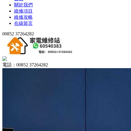
關於我們
維修項目
維修攻略
在線留言
00852 37264282
電話：00852 37264282