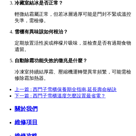
冷藏室結冰是否正常？
輕微結霜屬正常，但若冰層過厚可能是門封不緊或溫控
失準，需檢修。
雪櫃有異味該如何根治？
定期放置活性炭或檸檬片吸味，並檢查是否有過期食物
遺留。
自動除霜功能失效的徵兆是什麼？
冷凍室持續結厚霜、壓縮機運轉聲異常頻繁，可能需檢
修除霜加熱器。
上一篇 : 西門子雪櫃保養期全指南,延長壽命秘訣
下一篇 : 西門子雪櫃溫度怎麼設置最省電？
關於我們
維修項目
維修攻略