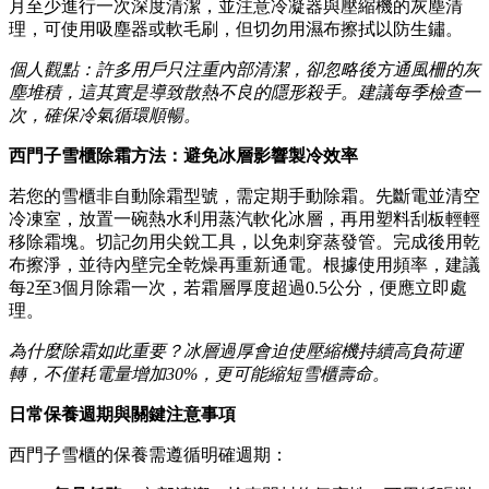
月至少進行一次深度清潔，並注意冷凝器與壓縮機的灰塵清
理，可使用吸塵器或軟毛刷，但切勿用濕布擦拭以防生鏽。
個人觀點：許多用戶只注重內部清潔，卻忽略後方通風柵的灰
塵堆積，這其實是導致散熱不良的隱形殺手。建議每季檢查一
次，確保冷氣循環順暢。
西門子雪櫃除霜方法：避免冰層影響製冷效率
若您的雪櫃非自動除霜型號，需定期手動除霜。先斷電並清空
冷凍室，放置一碗熱水利用蒸汽軟化冰層，再用塑料刮板輕輕
移除霜塊。切記勿用尖銳工具，以免刺穿蒸發管。完成後用乾
布擦淨，並待內壁完全乾燥再重新通電。根據使用頻率，建議
每2至3個月除霜一次，若霜層厚度超過0.5公分，便應立即處
理。
為什麼除霜如此重要？冰層過厚會迫使壓縮機持續高負荷運
轉，不僅耗電量增加30%，更可能縮短雪櫃壽命。
日常保養週期與關鍵注意事項
西門子雪櫃的保養需遵循明確週期：