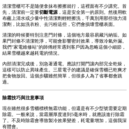
清潔雪櫃可不是隨便拿抹布擦擦就行，這裡面有不少講究。首
先，清潔前一定要
切斷電源
，這是安全第一的原則。然後用軟
布蘸上清水或少量中性清潔劑輕輕擦洗，千萬別用那些強力清
潔劑，比如洗衣粉、去污粉這些，它們會損壞雪櫃表面。
清潔的時候要特別注意門封條，這個地方最容易藏污納垢。如
果門封條不清潔乾淨，可能會影響密封效果，導致冷氣外漏。
我們"家電維修站"的師傅經常遇到客戶因為忽略這個小細節，
結果雪櫃越來越耗電的情況。
內部清潔完成後，別急著通電。應該打開門讓內部完全乾燥，
這樣可以防止異味產生。三星電子的建議是確保雪櫃已乾爽才
把食物放回。這個步驟雖然簡單，但很多人為了省事都會跳
過。
除霜技巧與注意事項
現在雖然很多雪櫃標榜無霜功能，但還是有不少型號需要定期
除霜。一般來說，當霜層厚度達到5毫米時，就應該進行除霜
了。不及時除霜會導致製冷效果變差，耗電量增加，這個我深
有體會。