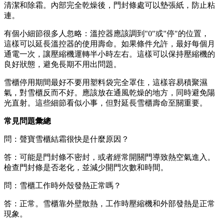
清潔和除霜。內部完全乾燥後，門封條處可以墊張紙，防止粘
連。
有個小細節很多人忽略：溫控器應該調到"0"或"停"的位置，
這樣可以延長溫控器的使用壽命。如果條件允許，最好每個月
通電一次，讓壓縮機運轉半小時左右。這樣可以保持壓縮機的
良好狀態，避免長期不用出問題。
雪櫃停用期間最好不要用塑料袋完全罩住，這樣容易積聚濕
氣，對雪櫃反而不好。應該放在通風乾燥的地方，同時避免陽
光直射。這些細節看似小事，但對延長雪櫃壽命至關重要。
常見問題彙總
問：聲寶雪櫃結霜很快是什麼原因？
答：可能是門封條不密封，或者經常開關門導致熱空氣進入。
檢查門封條是否老化，並減少開門次數和時間。
問：雪櫃工作時外殼發熱正常嗎？
答：正常。雪櫃靠外壁散熱，工作時壓縮機和外部發熱是正常
現象。