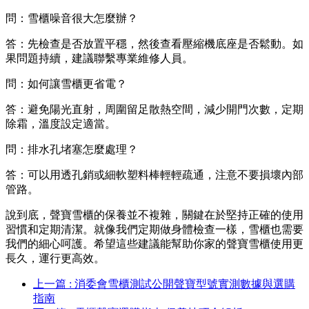
問：雪櫃噪音很大怎麼辦？
答：先檢查是否放置平穩，然後查看壓縮機底座是否鬆動。如
果問題持續，建議聯繫專業維修人員。
問：如何讓雪櫃更省電？
答：避免陽光直射，周圍留足散熱空間，減少開門次數，定期
除霜，溫度設定適當。
問：排水孔堵塞怎麼處理？
答：可以用透孔銷或細軟塑料棒輕輕疏通，注意不要損壞內部
管路。
說到底，聲寶雪櫃的保養並不複雜，關鍵在於堅持正確的使用
習慣和定期清潔。就像我們定期做身體檢查一樣，雪櫃也需要
我們的細心呵護。希望這些建議能幫助你家的聲寶雪櫃使用更
長久，運行更高效。
上一篇 : 消委會雪櫃測試公開聲寶型號實測數據與選購
指南