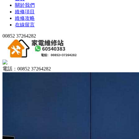
關於我們
維修項目
維修攻略
在線留言
00852 37264282
電話：00852 37264282