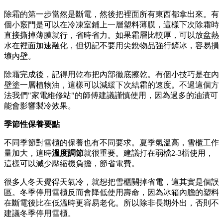
除霜的第一步當然是斷電，然後把裡面所有東西都拿出來。有
個小竅門是可以在冷凍室鋪上一層塑料薄膜，這樣下次除霜時
直接撕掉薄膜就行，省時省力。如果霜層比較厚，可以放盆熱
水在裡面加速融化，但切記不要用尖銳物品強行鏟冰，容易損
壞內壁。
除霜完成後，記得用乾布把內部徹底擦乾。有個小技巧是在內
壁塗一層植物油，這樣可以減緩下次結霜的速度。不過這個方
法我們"家電維修站"的師傅建議謹慎使用，因為過多的油漬可
能會影響製冷效果。
季節性保養要點
不同季節對雪櫃的保養也有不同要求。夏季氣溫高，雪櫃工作
量加大，這時
溫度調節
就很重要。建議打在弱檔2-3檔使用，
這樣可以減少壓縮機負擔，節省電費。
很多人冬天覺得天氣冷，就想把雪櫃關掉省電，這其實是個誤
區。冬季停用雪櫃反而會降低使用壽命，因為冰箱內膽的塑料
在斷電後比在低溫時更容易老化。所以除非長期外出，否則不
建議冬季停用雪櫃。