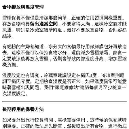
食物擺放與溫度管理
雪櫃保養不僅僅是清潔那麼簡單，正確的使用習慣同樣重要。
存放食物時要
留出適當空間
，不要塞得太滿，這樣冷空氣才能
流通。特別是冷藏室後壁附近，最好不要放置食物，否則容易
結冰。
有經驗的主婦都知道，水分大的食物最好用保鮮膜包好再放進
去。這樣不僅可以保持食物水分，還能減少雪櫃結霜。熱食一
定要放涼後再放入雪櫃，否則會導致內部溫度升高，增加壓縮
機負擔。
溫度設定也有講究，冷藏室建議設定在攝氏3度，冷凍室則應
調至攝氏零度。定期檢查溫度是否正常，如果溫度異常可能意
味著雪櫃出現問題。我們"家電維修站"建議每個月至少檢查一
次溫度設定。
長期停用的保養方法
如果要外出旅行較長時間，雪櫃需要停用，這時候的保養就特
別重要。正確的做法是先斷電，然後取出所有食物，進行徹底