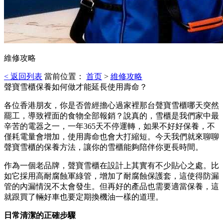
維修攻略
< 返回列表
當前位置：
首页
>
維修攻略
聲寶雪櫃保養如何做才能延長使用壽命？
各位香港朋友，你是否曾經擔心過家裡那台聲寶雪櫃哪天突然
罷工，導致裡面的食物全部報銷？說真的，雪櫃是我們家中最
辛苦的電器之一，一年365天不停運轉，如果不好好保養，不
僅耗電量會增加，使用壽命也會大打縮短。今天我們就來聊聊
聲寶雪櫃的保養方法，讓你的雪櫃能夠陪伴你更長時間。
作為一個老品牌，聲寶雪櫃在設計上其實有不少貼心之處。比
如它採用高耐腐蝕軍綠管，增加了耐腐蝕保護套，這使得防漏
管的內漏情況不太會發生。但再好的產品也需要適當保養，這
就跟買了輛好車也要定期換機油一樣的道理。
日常清潔的正確步驟