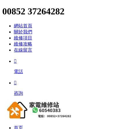
00852 37264282
網站首頁
關於我們
維修項目
維修攻略
在線留言

電話

咨詢
首页