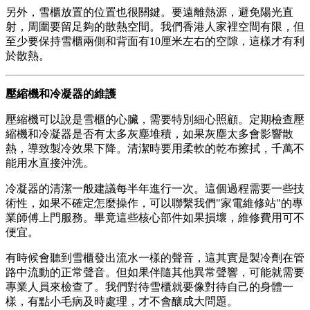
另外，雪櫃放置的位置也很關鍵。要遠離熱源，避免陽光直
射，周圍要留足夠的散熱空間。我們香港人家裡空間有限，但
至少要保持雪櫃兩側和背面有10厘米左右的空隙，這樣才有利
於散熱。
壓縮機和冷凝器的維護
壓縮機可以說是雪櫃的心臟，需要特別細心照顧。定期檢查壓
縮機和冷凝器是否有太多灰塵堆積，如果灰塵太多會影響散
熱，導致製冷效果下降。清潔時要用柔軟的乾布擦拭，千萬不
能用水直接沖洗。
冷凝器的清潔一般建議每半年進行一次。這個過程需要一些技
術性，如果不確定怎麼操作，可以聯繫我們"家電維修站"的專
業師傅上門服務。畢竟這些核心部件如果損壞，維修費用可不
便宜。
有時候會聽到雪櫃發出流水一樣的聲音，這其實是製冷劑在管
路中流動的正常聲音。但如果伴隨其他異常聲響，可能就需要
專業人員來檢查了。我們對待雪櫃就要像對待自己的身體一
樣，有點小毛病及時處理，才不會釀成大問題。