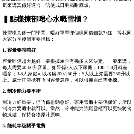
氣來講真係好適合，唔使成日剷霜咁麻煩。
▍點樣揀部啱心水嘅雪櫃？
揀雪櫃真係一門學問，唔好單單睇個樣同價錢就扑鎚。等我同
大家分享幾個重要指標：
1. 容量要啱啱好
容量唔係越大越好，要根據屋企有幾多人來決定。一般來講，
每人需要40-60升容量。如果係3人以下家庭，100-150升就差
唔多；3-5人家庭可以考慮200-250升；5人以上先需要250升以
上。威士汀雪櫃有唔同容量選擇，可以根據自己需要揀。
2. 制冷能力要平衡
制冷力好重要，但唔係愈勁愈好。家用雪櫃主要係保鮮，所以
制冷力要適中就可以。當然，冷凍能力強嘅雪櫃可以更快將食
物凍結，保持食物原汁原味。
3. 能耗等級關乎電費