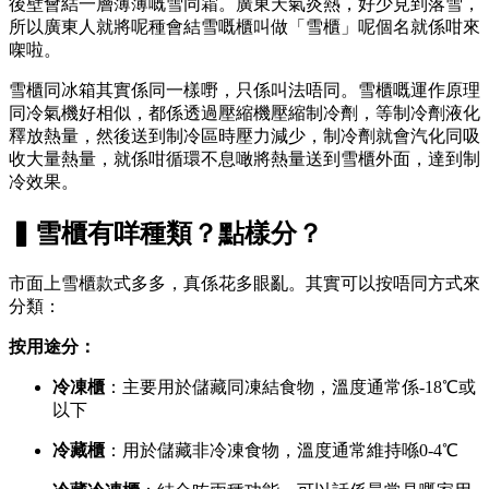
後壁會結一層薄薄嘅雪同霜。廣東天氣炎熱，好少見到落雪，
所以廣東人就將呢種會結雪嘅櫃叫做「雪櫃」呢個名就係咁來
㗎啦。
雪櫃同冰箱其實係同一樣嘢，只係叫法唔同。雪櫃嘅運作原理
同冷氣機好相似，都係透過壓縮機壓縮制冷劑，等制冷劑液化
釋放熱量，然後送到制冷區時壓力減少，制冷劑就會汽化同吸
收大量熱量，就係咁循環不息噉將熱量送到雪櫃外面，達到制
冷效果。
▍雪櫃有咩種類？點樣分？
市面上雪櫃款式多多，真係花多眼亂。其實可以按唔同方式來
分類：
按用途分：
冷凍櫃
：主要用於儲藏同凍結食物，溫度通常係-18℃或
以下
冷藏櫃
：用於儲藏非冷凍食物，溫度通常維持喺0-4℃