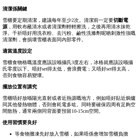
清潔係關鍵
雪櫃要定期清潔，建議每年至少2次。清潔前一定要
切斷電
源
，用軟布蘸清水或者清潔劑輕輕擦洗，之後再用清水抹乾
淨。千祈唔好用洗衣粉、去污粉、鹼性洗滌劑呢啲刺激性強嘅
清潔劑，會損壞雪櫃表面同內部零件。
適當溫度設定
雪櫃食物格嘅溫度應該設喺攝氏3度左右，冰格就應該設喺攝
氏零度以下。唔好set得太低，會浪費電；又唔好set得太高，
否則食物容易變壞。
擺放位置有講究
雪櫃唔好放喺陽光直射或者近熱源嘅地方，例如唔好貼近焗爐
同其他發熱物體，否則會耗電多咗。同時要確保四周有足夠空
間散熱，通常兩側同背面要預留10-15cm空間。
使用習慣要良好
等食物攤凍先好放入雪櫃，如果唔係會增加雪櫃負擔