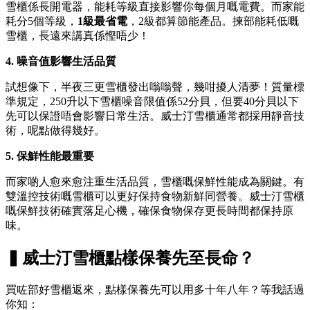
雪櫃係長開電器，能耗等級直接影響你每個月嘅電費。而家能
耗分5個等級，
1級最省電
，2級都算節能產品。揀部能耗低嘅
雪櫃，長遠來講真係慳唔少！
4. 噪音值影響生活品質
試想像下，半夜三更雪櫃發出嗡嗡聲，幾咁擾人清夢！質量標
準規定，250升以下雪櫃噪音限值係52分貝，但要40分貝以下
先可以保證唔會影響日常生活。威士汀雪櫃通常都採用靜音技
術，呢點做得幾好。
5. 保鮮性能最重要
而家啲人愈來愈注重生活品質，雪櫃嘅保鮮性能成為關鍵。有
雙溫控技術嘅雪櫃可以更好保持食物新鮮同營養。威士汀雪櫃
嘅保鮮技術確實落足心機，確保食物保存更長時間都保持原
味。
▍威士汀雪櫃點樣保養先至長命？
買咗部好雪櫃返來，點樣保養先可以用多十年八年？等我話過
你知：