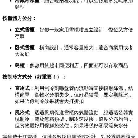
冷藏冷凍櫃
：結合咗兩種功能，可以話係最常見嘅家用
類型
按櫃體方位分：
立式雪櫃
：好似一般家用雪櫃咁直立設計，慳位又方便
存取
卧式雪櫃
：橫向設計，通常容量較大，適合商業用或者
大家庭
島櫃
：多數用於超市同便利店，四面都可以存取商品
按制冷方式分（好重要！）：
直冷式
：利用制冷劑喺盤管內流動時直接輻射降溫，結
構簡單，食物水分損失少，但好易結霜，要定期除冰，
如果唔係制冷效果就會大打折扣
風冷式
：透過風扇促進雪櫃內氣體流動，經過蒸發器實
現制冷，屬於無霜類型，制冷速度快，溫度分布均勻，
但食物最好用保鮮袋裝住，如果唔係好容易流失水分
講到威士汀雪櫃，佢哋多數採用風冷式設計，對於香港潮濕天