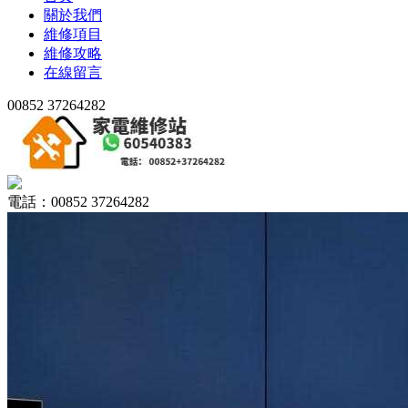
關於我們
維修項目
維修攻略
在線留言
00852 37264282
電話：00852 37264282