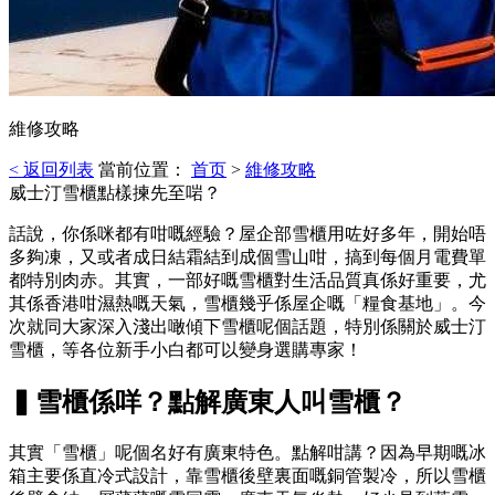
維修攻略
< 返回列表
當前位置：
首页
>
維修攻略
威士汀雪櫃點樣揀先至啱？
話說，你係咪都有咁嘅經驗？屋企部雪櫃用咗好多年，開始唔
多夠凍，又或者成日結霜結到成個雪山咁，搞到每個月電費單
都特別肉赤。其實，一部好嘅雪櫃對生活品質真係好重要，尤
其係香港咁濕熱嘅天氣，雪櫃幾乎係屋企嘅「糧食基地」。今
次就同大家深入淺出噉傾下雪櫃呢個話題，特別係關於威士汀
雪櫃，等各位新手小白都可以變身選購專家！
▍雪櫃係咩？點解廣東人叫雪櫃？
其實「雪櫃」呢個名好有廣東特色。點解咁講？因為早期嘅冰
箱主要係直冷式設計，靠雪櫃後壁裏面嘅銅管製冷，所以雪櫃