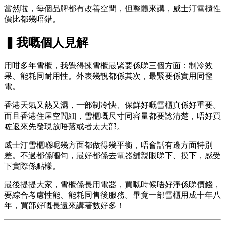
當然啦，每個品牌都有改善空間，但整體來講，威士汀雪櫃性
價比都幾唔錯。
▍我嘅個人見解
用咁多年雪櫃，我覺得揀雪櫃最緊要係睇三個方面：制冷效
果、能耗同耐用性。外表幾靚都係其次，最緊要係實用同慳
電。
香港天氣又熱又濕，一部制冷快、保鮮好嘅雪櫃真係好重要。
而且香港住屋空間細，雪櫃嘅尺寸同容量都要諗清楚，唔好買
咗返來先發現放唔落或者太大部。
威士汀雪櫃喺呢幾方面都做得幾平衡，唔會話有邊方面特別
差。不過都係嗰句，最好都係去電器舖親眼睇下、摸下，感受
下實際係點樣。
最後提提大家，雪櫃係長用電器，買嘅時候唔好淨係睇價錢，
要綜合考慮性能、能耗同售後服務。畢竟一部雪櫃用成十年八
年，買部好嘅長遠來講著數好多！