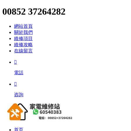
00852 37264282
網站首頁
關於我們
維修項目
維修攻略
在線留言

電話

咨詢
首页