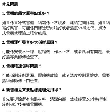
常見問題
1. 雪櫃結霜太厲害點算好？
如果係直冷式雪櫃，結霜係正常現象，建議定期除霜。如果結
霜好厲害，可能係門膠邊密封唔好或者溫度set得太低。風冷
式雪櫃就理論上唔會結霜。
2. 雪櫃運行聲音好大係咩原因？
可能係安裝不平穩、壓縮機工作不正常，或者風扇有問題。最
好搵專業師傅檢查下。
3. 雪櫃唔凍係咩問題？
可能係制冷劑泄漏、壓縮機故障，或者溫度控制器壞咗。需要
搵維修師傅上門檢查。
4. 新雪櫃返來要點樣處理先用得？
首先要拆除所有包裝材料，清潔內部，然後靜置2-3小時等制
冷劑穩定後先插電開機。