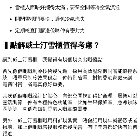
雪櫃入面唔好擺得太滿，要留空間等冷空氣流通
開關雪櫃門要快，避免冷氣流失
定期檢查門膠邊係咪仲有密封力
▍點解威士汀雪櫃值得考慮？
講到威士汀雪櫃，我覺得有幾個幾突出嘅優點：
首先係佢哋嘅制冷技術幾先進，採用高效壓縮機同智能溫控系
統，唔單只制冷效果穩定，仲特別省電。對於香港家庭來講，
電費咁貴，省電真係好重要。
其次係佢哋嘅設計好貼心，內部空間規劃得好合理，層架可以
靈活調節，仲有各種特色功能區，比如生果保鮮區、急凍鎖味
區等等，真係考慮到香港人嘅實際需要。
另外，威士汀雪櫃嘅用料都幾紮實，唔會話用幾年就變形或者
損壞。加上佢哋嘅售後服務都幾完善，有咩問題都好快有師傅
跟進。