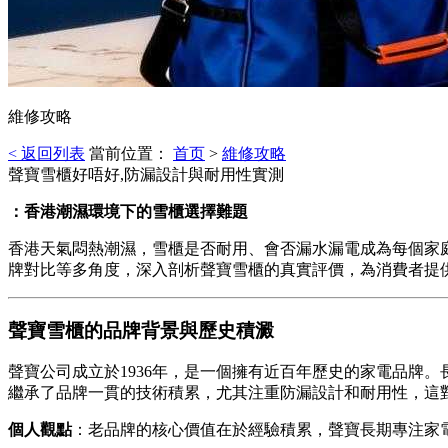
維修攻略
< 返回列表
當前位置：
首页
>
維修攻略
聲寶雪櫃好唔好,防漏設計與耐用性實測
：香港潮濕環境下的雪櫃選擇難題
香港天氣悶熱潮濕，雪櫃是否耐用、會否漏水漏電成為每個家
牌對比等多角度，深入剖析聲寶雪櫃的真實評價，為消費者提
聲寶雪櫃的品牌背景與歷史積澱
聲寶公司成立於1936年，是一個擁有近百年歷史的家電品牌
繼承了品牌一貫的技術積累，尤其注重防漏設計和耐用性，這
個人觀點
：老品牌的核心價值在於經驗積累，聲寶長期專注家