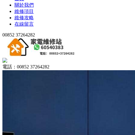
關於我們
維修項目
維修攻略
在線留言
00852 37264282
電話：00852 37264282