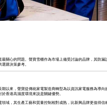
庭最關心的問題。聲寶雪櫃作為市場上備受討論的品牌，其防漏
供選購決策參考。
。長期以來，聲寶從傳統家電製造商轉型為以資訊家電服務為導
對於香港高濕度環境來說是關鍵優勢。
電領域，其生產工藝和質量控制相對成熟，比新興品牌更值得信