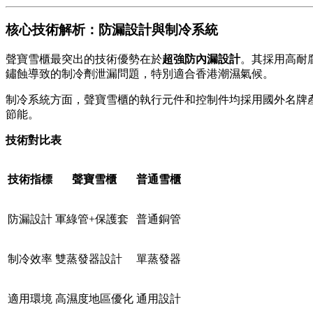
核心技術解析：防漏設計與制冷系統
聲寶雪櫃最突出的技術優勢在於
超強防內漏設計
。其採用高耐
鏽蝕導致的制冷劑泄漏問題，特別適合香港潮濕氣候。
制冷系統方面，聲寶雪櫃的執行元件和控制件均採用國外名牌
節能。
技術對比表
技術指標
聲寶雪櫃
普通雪櫃
防漏設計
軍綠管+保護套
普通銅管
制冷效率
雙蒸發器設計
單蒸發器
適用環境
高濕度地區優化
通用設計