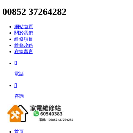
00852 37264282
網站首頁
關於我們
維修項目
維修攻略
在線留言

電話

咨詢
首页