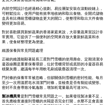
內部空間設計也經過精心規劃。易拉層架安裝在滾動鉸鏈上，
可輕鬆拉出，使用戶能有效率地收納和取出食物。全開式儲物
盒具有比傳統雪櫃儲物盒更大的開口，使整理和取出大件食物
變得更加容易。
對於喜歡購買新鮮蔬果的香港家庭來說，大容量蔬果室設計非
常實用。它提供了一個便利的空間來存放大量新鮮蔬菜和水
果，使食材整理更為便捷。
維護保養與常見問題處理
正確的維護能顯著延長三星對門雪櫃的使用壽命。定期清潔冷
凝器線圈是重要保養環節，位於雪櫃背部或底部的冷凝器容易
積聚灰塵，建議每半年用軟毛刷或吸塵器清理一次。
門封條的保養常常被忽略，但卻關係到雪櫃的密封性能。每月
至少一次用溫肥皂水清潔門封條，並檢查是否有裂紋或變形。
密封不良會導致冷氣逸散，增加耗電量最高可達30%。
製冰機異常
是對門雪櫃常見問題之一。如果發現製冰量不足，
首先應檢查連接到雪櫃的水閥是否完全打開，水壓不足會直接