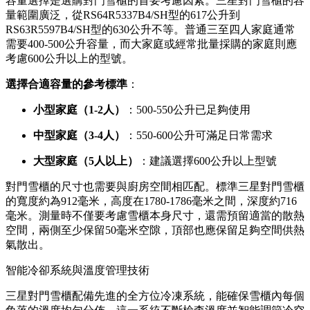
容量選擇是選購對門雪櫃的首要考慮因素。三星對門雪櫃的容
量範圍廣泛，從RS64R5337B4/SH型的617公升到
RS63R5597B4/SH型的630公升不等。普通三至四人家庭通常
需要400-500公升容量，而大家庭或經常批量採購的家庭則應
考慮600公升以上的型號。
選擇合適容量的參考標準
：
小型家庭（1-2人）
：500-550公升已足夠使用
中型家庭（3-4人）
：550-600公升可滿足日常需求
大型家庭（5人以上）
：建議選擇600公升以上型號
對門雪櫃的尺寸也需要與廚房空間相匹配。標準三星對門雪櫃
的寬度約為912毫米，高度在1780-1786毫米之間，深度約716
毫米。測量時不僅要考慮雪櫃本身尺寸，還需預留適當的散熱
空間，兩側至少保留50毫米空隙，頂部也應保留足夠空間供熱
氣散出。
智能冷卻系統與溫度管理技術
三星對門雪櫃配備先進的全方位冷凍系統，能確保雪櫃內每個