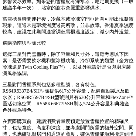
影響製冰效率。如果您的雪櫃配有濾水器，應定期更換（一般
建議半年一次），堵塞的濾芯會嚴重影響供水。
當雪櫃長時間運行後，冷藏室或冷凍室門框周圍可能出現凝露
現象。這通常是環境濕度過高所致，並非故障。香港夏季濕度
較高，建議在此期間適當調低雪櫃溫度設定，減少內外溫差。
選購指南與型號比較
選擇三星對門雪櫃時，除了容量和尺寸外，還應考慮以下因
素：是否需要飲水機和製冰機功能、冷卻系統的類型（全方位
冷凍還是Twin Cooling Plus™），以及外觀設計是否與廚房裝
潢風格協調。
三星對門雪櫃系列包括多種型號，各有特色。
RS64R5337B4/SH型號提供617公升容量，配備自動製冰及飲
水器；RS63R5597B4/SH型號則具有630公升容量和FlexZone™
靈活切換空間；RS58K66677P/SH則以574公升容量和典雅金
色外觀為特色。
在實際購買前，建議消費者量度預定放置雪櫃位置的精確尺
寸，包括寬度、高度和深度，並考慮開門所需的額外空間。同
時，也應確認廚房門和通道的寬度，確保雪櫃能順利搬運到指