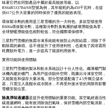
味著它們在同類產品中屬於最高能效等級。以
RS64R5337B4/SH型號為例，其年能耗約為450千瓦時，在提
供617公升大容量的同時保持了優異的能效表現。
環保製冷劑的應用是三星雪櫃的另一大特色。多款型號使用
R600a環保製冷劑，這種製冷劑對臭氧層的破壞潛能值為零，
全球變暖潛能值也相對較低，符合國際環保標準。
三星對門雪櫃的無霜冷凍系統能有效防止內部結霜，消除了手
動除霜的麻煩。這不僅提升了使用便利性，也避免了因溶霜而
耗費額外電力，進一步提高了能源利用效率。
實用功能與使用體驗
三星對門雪櫃的製冰和飲水系統設計十分人性化。纖薄櫃門製
冰機內建於櫃門，為用戶提供額外空間，既騰出冷凍室空間，
又能製造和儲存大量冰塊。部分型號還配備了4.5升獨立儲水
器，只需注入蒸餾水或冷開水，不再受外接水管的局限而影響
雪櫃安裝位置。
除臭淨味過濾器
是提升使用體驗的重要功能。當空氣經過活性
碳過濾網時，能有效消除強烈氣味，保持雪櫃內部空氣清新，
更長久保留食物原有風味和香氣。