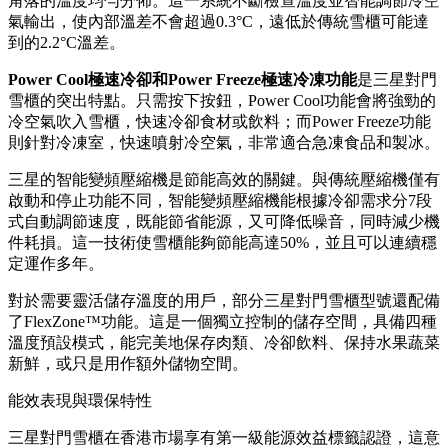
角落的溫度均勻分佈。這一系統不斷檢查溫度並智能調節冷空
氣輸出，使內部溫差不會超過0.3°C，遠低於傳統雪櫃可能達
到的2.2°C溫差。
Power Cool極速冷卻和Power Freeze極速冷凍功能
是三星對門
雪櫃的突出特點。只需按下按鈕，Power Cool功能會將強勁的
冷空氣吹入雪櫃，快速冷卻食材或飲料；而Power Freeze功能
則針對冷凍室，快速噴射冷空氣，非常適合急凍食品和製冰。
三星的智能變頻壓縮機是節能高效的關鍵。與傳統壓縮機僅有
啟動和停止功能不同，智能變頻壓縮機能根據冷卻需求分7段
式自動調節速度，既能節省能源，又可降低噪音，同時減少機
件耗損。這一技術使雪櫃能夠節能高達50%，並且可以連續穩
定運作多年。
對於需要靈活儲存溫度的用戶，部分三星對門雪櫃型號還配備
了FlexZone™功能。這是一個獨立控制的儲存空間，具備四種
溫度預設模式，能完美地保存肉類、冷卻飲料、保持水果蔬菜
新鮮，或只是用作額外儲物空間。
能效表現與環保特性
三星對門雪櫃在香港市場享有第一級能源效益標籤認證，這意