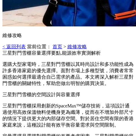
維修攻略
< 返回列表
當前位置：
首页
>
維修攻略
三星對門雪櫃容量選擇要點,能源效率實測解析
選購大型家電時，三星對門雪櫃以其時尚設計和多功能性成為
許多香港家庭的優先選擇。面對市場上多種型號，消費者常常
困惑如何選擇最適合自己需求的產品。本文將深入解析三星對
門雪櫃的關鍵特性，幫助您做出明智的購買決策。
三星對門雪櫃的空間設計與容量選擇
三星對門雪櫃採用創新的SpaceMax™儲存技術，這項設計通
過使用高效保溫物料使機身更為纖薄，從而在不增加外部尺寸
的情況下提供更大的內部儲存空間。對於居住空間有限的香港
家庭來說，這種設計能有效平衡容量需求與空間限制。