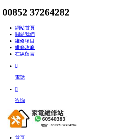
00852 37264282
網站首頁
關於我們
維修項目
維修攻略
在線留言

電話

咨詢
首页