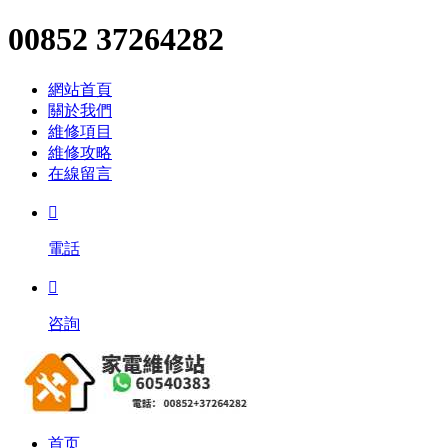
00852 37264282
網站首頁
關於我們
維修項目
維修攻略
在線留言

電話

咨詢
首页