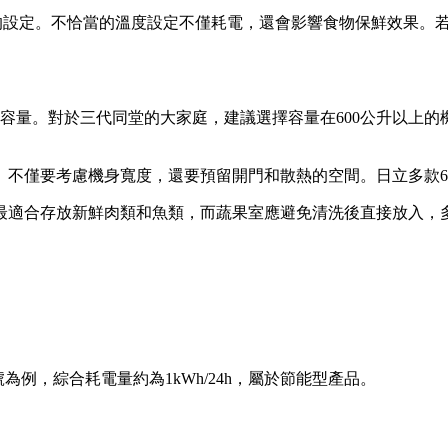
想的設定。不恰當的溫度設定不僅耗電，還會影響食物保鮮效果。
量。對於三代同堂的大家庭，建議選擇容量在600公升以上的機型
。不僅要考慮機身寬度，還要預留開門和散熱的空間。日立多款
最適合存放新鮮肉類和魚類，而蔬果室應避免清洗後直接放入，
為例，綜合耗電量約為1kWh/24h，屬於節能型產品。