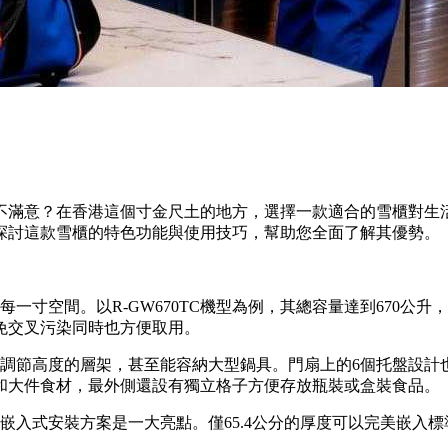
不滿意？在香港這個寸金尺土的地方，選擇一款適合的雪櫃對生
探討這款雪櫃的特色功能與使用技巧，幫助您全面了解其優勢。
寸空間。以R-GW670TC機型為例，其總容量達到670公升，其
免交叉污染同時也方便取用。
可調節高度的層架，甚至能容納大型鍋具。門扇上的6個托盤設計
和大件食材，最外側還設有獨立格子方便存放瓶裝或盒裝食品。
嵌入式安裝方案是一大亮點。僅65.4公分的厚度可以完美嵌入