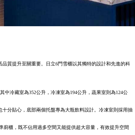
活品質提升至關重要。日立6門雪櫃以其獨特的設計和先進的科
中冷藏室為352公升，冷凍室為194公升，蔬果室則為124公
也十分貼心，底部兩個托盤專為大瓶飲料設計。冷凍室則採用抽
標準廚櫃，既不佔用過多空間又能提供超大容量，有效提升空間