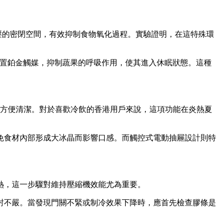
壓的密閉空間，有效抑制食物氧化過程。實驗證明，在這特殊環
配置鉑金觸媒，抑制蔬果的呼吸作用，使其進入休眠狀態。這種
又方便清潔。對於喜歡冷飲的香港用戶來說，這項功能在炎熱夏
免食材內部形成大冰晶而影響口感。而觸控式電動抽屜設計則特
熱，這一步驟對維持壓縮機效能尤為重要。
封不嚴。當發現門關不緊或制冷效果下降時，應首先檢查膠條是