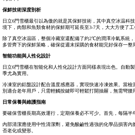
保鮮技術深度剖析
日立6門雪櫃最引以為傲的就是其保鮮技術，其中真空冰温科技
境下，肉類和魚類食材的保鮮期可延長至3-7天，大大方便了
除了真空冰温區，整個冷藏室還配備了約2℃的潤澤冷氣系統
多管齊下的保鮮策略，確保從週末採購的食材能完好保存一整
智能功能與人性化設計
日立6門雪櫃在智能化和人性化設計方面同樣表現出色。自動製
季尤為實用。
冷凍室的鋁盤設計配合溫度感應器，實現快速冷凍效果。當檢
別適合老年用戶，只需輕觸按鍵即可輕鬆打開抽屜，無需彎腰
日常保養與維護指南
要確保雪櫃長期高效運行，定期保養必不可少。首先，每隔半
內部清潔應使用中性清潔劑，避免酸鹼性過強的化學品損害內
否老化或變形。