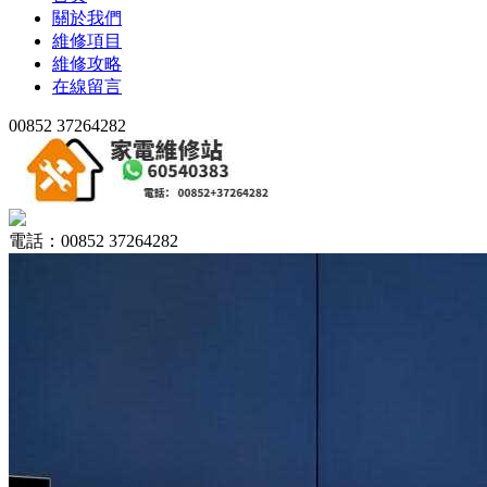
關於我們
維修項目
維修攻略
在線留言
00852 37264282
電話：00852 37264282