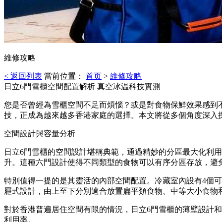
維修攻略
< 返回列表
當前位置：
首页
>
維修攻略
日立6門雪櫃空間配置解析 真空冰温科技實測
您是否曾經為雪櫃空間不足而煩惱？或是對食物保鮮效果感到
技，正成為越來越多香港家庭的選擇。本文將從多個角度深入
空間設計與容量分析
日立6門雪櫃的空間設計堪稱典範，通過精妙的分區最大化利用每一
升。這種六門設計使得不同類型的食物可以有序分區存放，避
特別值得一提的是其靈活的內部空間配置。冷藏室內設有4個
屜式設計，由上至下分別適合放置扁平類食物、中等大小食物
對於香港普遍居住空間有限的情況，日立6門雪櫃的薄壁設計和
利用率。