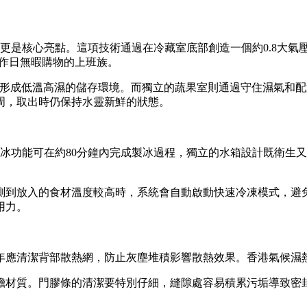
更是核心亮點。這項技術通過在冷藏室底部創造一個約0.8大氣
工作日無暇購物的上班族。
，形成低溫高濕的儲存環境。而獨立的蔬果室則通過守住濕氣和
周，取出時仍保持水靈新鮮的狀態。
冰功能可在約80分鐘內完成製冰過程，獨立的水箱設計既衛生
測到放入的食材溫度較高時，系統會自動啟動快速冷凍模式，避
用力。
年應清潔背部散熱網，防止灰塵堆積影響散熱效果。香港氣候濕
膽材質。門膠條的清潔要特別仔細，縫隙處容易積累污垢導致密