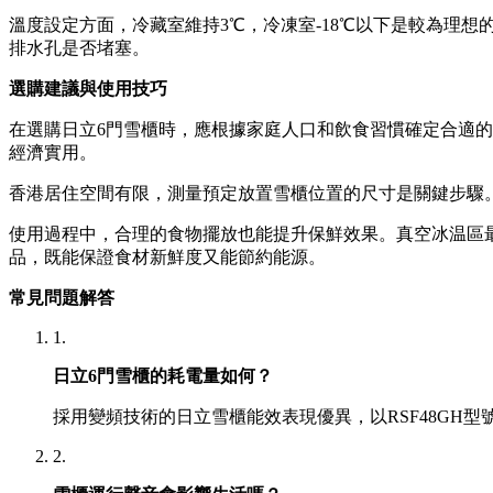
溫度設定方面，冷藏室維持3℃，冷凍室-18℃以下是較為理
排水孔是否堵塞。
選購建議與使用技巧
在選購日立6門雪櫃時，應根據家庭人口和飲食習慣確定合適的容
經濟實用。
香港居住空間有限，測量預定放置雪櫃位置的尺寸是關鍵步驟
使用過程中，合理的食物擺放也能提升保鮮效果。真空冰温區
品，既能保證食材新鮮度又能節約能源。
常見問題解答
1.
日立6門雪櫃的耗電量如何？
採用變頻技術的日立雪櫃能效表現優異，以RSF48GH型號
2.