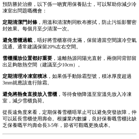
預防勝於治療，以下係一啲實用保養貼士，可以幫助你減少冷
凍室出問題嘅機會：
定期清潔門封條
，用溫和清潔劑同軟布擦拭，防止污垢影響密
封效果。每個月至少清潔一次。
避免雪櫃過載
，唔好將雪櫃塞得太滿，保留適當空間讓冷空氣
流通。通常建議保留20%左右空間。
雪櫃擺放位置都好重要
，遠離熱源同陽光直射，兩側同背部留
出足夠散熱空間（建議至少10cm）。
定期清理冷凍室積冰
，如果係手動除霜型號，積冰厚度超過
3mm就應該進行除霜。
避免將熱食直接放入雪櫃
，等待食物降溫至室溫先放入冷凍
室，減少雪櫃負荷。
從長遠角度來看，定期保養雪櫃唔單止可以避免突發故障，仲
可以延長雪櫃使用壽命。根據業內數據，良好保養嘅雪櫃比缺
乏保養嘅平均壽命長3-5年，節省可觀嘅更換成本。