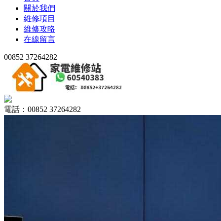
關於我們
維修項目
維修攻略
在線留言
00852 37264282
電話：00852 37264282