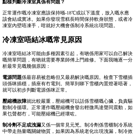
點樣判斷冷凍室真係有問題？
正常運作嘅冷凍室應該保持喺-18℃或以下溫度，放入嘅水應
該會結成實冰。如果你發現雪糕長時間保持軟身狀態，或者冷
凍室內壁唔凍手，咁就好大機會係制冷系統出現問題。
冷凍室唔結冰嘅常見原因
冷凍室唔結冰可能由多種因素引起，有啲係用家可以自己解決
嘅簡單問題，有啲就需要專業師傅上門維修。下面我哋逐一分
析最常見嘅幾個原因：
電源問題
係最容易被忽略但又最易解決嘅原因。檢查下雪櫃插
頭係咪插穩，插座有冇電到。簡單到睇下雪櫃內置燈著唔著，
就可以初步判斷電源係咪正常。
壓縮機故障
就比較嚴重，壓縮機可以話係雪櫃嘅心臟，負責驅
動制冷循環。正常運作嘅壓縮機會發出輕微馬達聲同震動，如
果乜聲都冇，可能壓縮機已經壞咗。
制冷劑不足或洩漏
又係一個常見元兇。制冷劑係雪櫃制冷系統
中帶走熱量嘅關鍵物質，如果因為系統老化出現洩漏，制冷效