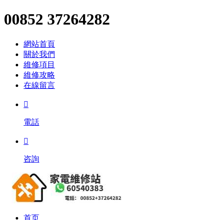
00852 37264282
網站首頁
關於我們
維修項目
維修攻略
在線留言

電話

咨詢
首页