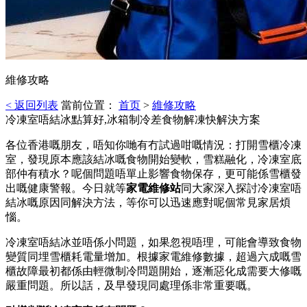
維修攻略
< 返回列表
當前位置：
首页
>
維修攻略
冷凍室唔結冰點算好,冰箱制冷差食物解凍快解決方案
各位香港嘅朋友，唔知你哋有冇試過咁嘅情況：打開雪櫃冷凍
室，發現原本應該結冰嘅食物開始變軟，雪糕融化，冷凍室底
部仲有積水？呢個問題唔單止影響食物保存，更可能係雪櫃發
出嘅健康警報。今日就等
家電維修站
同大家深入探討冷凍室唔
結冰嘅原因同解決方法，等你可以迅速應對呢個常見家居煩
惱。
冷凍室唔結冰並唔係小問題，如果忽視唔理，可能會導致食物
變質同埋雪櫃耗電量增加。根據家電維修數據，超過六成嘅雪
櫃故障最初都係由輕微制冷問題開始，逐漸惡化成需要大修嘅
嚴重問題。所以話，及早發現同處理係非常重要嘅。