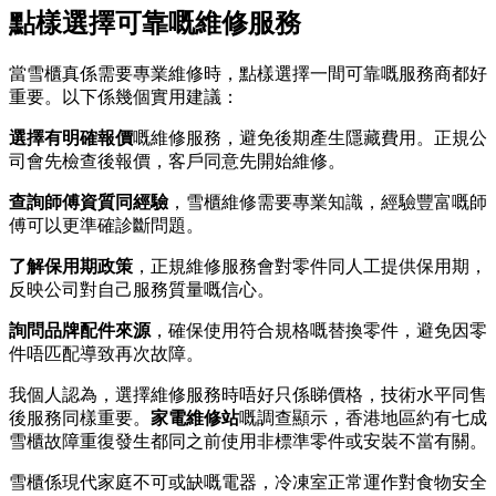
點樣選擇可靠嘅維修服務
當雪櫃真係需要專業維修時，點樣選擇一間可靠嘅服務商都好
重要。以下係幾個實用建議：
選擇有明確報價
嘅維修服務，避免後期產生隱藏費用。正規公
司會先檢查後報價，客戶同意先開始維修。
查詢師傅資質同經驗
，雪櫃維修需要專業知識，經驗豐富嘅師
傅可以更準確診斷問題。
了解保用期政策
，正規維修服務會對零件同人工提供保用期，
反映公司對自己服務質量嘅信心。
詢問品牌配件來源
，確保使用符合規格嘅替換零件，避免因零
件唔匹配導致再次故障。
我個人認為，選擇維修服務時唔好只係睇價格，技術水平同售
後服務同樣重要。
家電維修站
嘅調查顯示，香港地區約有七成
雪櫃故障重復發生都同之前使用非標準零件或安裝不當有關。
雪櫃係現代家庭不可或缺嘅電器，冷凍室正常運作對食物安全