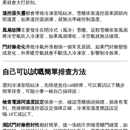
果就會大打折扣。
溫控器失靈
都會導致冷凍室唔結冰。雪櫃依靠溫控器來調節內
部溫度，如果溫控器損壞，就無法準確控制溫度。
風扇故障
主要發生在間冷式（風冷）雪櫃。這類雪櫃依靠風扇
將冷空氣吹入冷凍室，如果風扇壞咗，冷空氣就無法循環。
門封條老化
導致冷氣外泄都係一個常見原因。如果門封條變形
或老化，外界暖空氣就會不斷流入冷凍室，影響制冷效果。
自己可以試嘅簡單排查方法
遇到冷凍室唔結冰，先唔使急住call師傅，可以嘗試以下幾步
簡單排查，可能小事一樁自己搞得掂：
檢查電源同溫度設定
係第一步。確認雪櫃插頭插穩，插座有電
到。然後睇睇溫控器設定係咪正確，冷凍室溫度應該設定
喺-18℃或以下。
測試門封條密封性
都好簡單。搵一張紙巾夾喺雪櫃門縫度，如