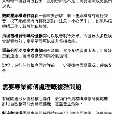
果輕輕一拉就可以拉出，說明密封性不足，需要清潔或更換門
封條。
觀察壓縮機運作
都係一個重要步驟。聽下壓縮機有冇運行聲
音，摸下壓縮機有冇輕微震動（注意：小心燙手），如果壓縮
機唔工作，就可能係故障。
清理雪櫃背部嘅冷凝器
都可以改善制冷效果。冷凝器太多塵埃
會影響散熱，定期清理可以提升雪櫃效能。
重新分配冷凍室內食物
都有幫助。避免食物塞得太滿，阻礙冷
空氣流通，留出適當空間讓冷氣循環。
記得，進行任何檢查同維護前，一定要拔掉雪櫃電源，確保安
全！
需要專業師傅處理嘅複雜問題
有啲問題涉及雪櫃核心部件，必須由合資格嘅維修師傅處理，
亂咁自己整可能會整壞部機，甚至發生危險：
制冷劑洩漏
需要專業設備同技術先可以檢測同修復。師傅會先