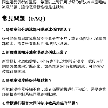
同生活品質都好重要。希望以上資訊可以幫你解決冷凍室唔結
冰嘅問題，讓你嘅雪櫃恢復最佳狀態。
常見問題（FAQ）
1. 冷凍室部分結冰部分唔結冰係咩原因？
好可能係風扇故障導致冷空氣分布不均，或者係排水孔堵塞局
部積水。需要檢查風扇同清理排水系統。
2. 新買嘅雪櫃冷凍室唔結冰係咪正常？
新雪櫃初次啟動需要2-4小時先可以达到設定溫度，呢段時間
制冷效果未穩定屬正常。如果超過6小時都唔結冰，可能係安
裝或質量問題。
3. 冷凍室溫度時好時壞點算？
可能係溫控器接觸不良，或者係壓縮機運行不穩定。需要專業
師傅檢查控制系統同壓縮機狀態。
4. 雪櫃運行聲音大同時制冷效果差係咩問題？