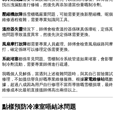
找出洩漏點進行修補，然後先再添加適當份量嘅制冷劑。
壓縮機故障
係雪櫃嘅嚴重問題，可能需要更換新壓縮機。呢個
維修過程複雜，需要專業知識同工具。
溫控器失靈
情況下，師傅會檢查溫控器係咪真係壞咗，定係其
他問題導致溫度異常，然後先決定係咪需要更換。
風扇摩打故障
都需要專業人員處理。師傅會檢查風扇線路同摩
打，確定係咪可以修理定係需要更換。
系統堵塞
都係常見問題。雪櫃制冷系統管道如果堵塞，會影響
制冷劑流動，需要專業師傅進行疏通。
我嘅個人見解係，當遇到上述複雜問題時，與其自己冒險嘗試
修理，不如搵信譽良好嘅專業維修服務。根據
家電維修站
嘅數
據，超過八成因為用戶自行修理不當而導致嘅雪櫃損壞，最終
維修成本比最初直接搵師傅高出兩倍以上。
點樣預防冷凍室唔結冰問題