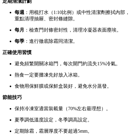
定期清潔計劃
每週
：用梳打水（1:10比例）或中性清潔劑擦拭內部，
重點清理抽屜、密封條縫隙。
每月
：檢查門封條密封性，清理冷凝器表面塵埃。
每季
：進行徹底除霜同清潔。
正確使用習慣
避免頻繁開關冰箱門，每次開門約流失15%冷氣。
熱食一定要攤凍先好放入冰箱。
食物用保鮮膜或保鮮盒裝好，避免水分蒸發。
節能技巧
保持冷凍室適當裝載量（70%左右最理想）。
夏季調低溫度設定，冬季調高設定。
定期除霜，霜層厚度不要超過5mm。