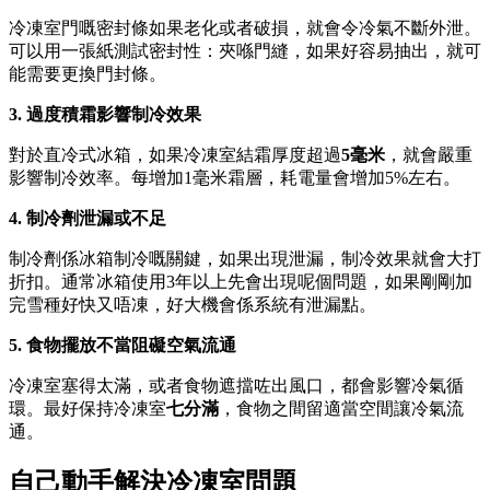
冷凍室門嘅密封條如果老化或者破損，就會令冷氣不斷外泄。
可以用一張紙測試密封性：夾喺門縫，如果好容易抽出，就可
能需要更換門封條。
3. 過度積霜影響制冷效果
對於直冷式冰箱，如果冷凍室結霜厚度超過
5毫米
，就會嚴重
影響制冷效率。每增加1毫米霜層，耗電量會增加5%左右。
4. 制冷劑泄漏或不足
制冷劑係冰箱制冷嘅關鍵，如果出現泄漏，制冷效果就會大打
折扣。通常冰箱使用3年以上先會出現呢個問題，如果剛剛加
完雪種好快又唔凍，好大機會係系統有泄漏點。
5. 食物擺放不當阻礙空氣流通
冷凍室塞得太滿，或者食物遮擋咗出風口，都會影響冷氣循
環。最好保持冷凍室
七分滿
，食物之間留適當空間讓冷氣流
通。
自己動手解決冷凍室問題