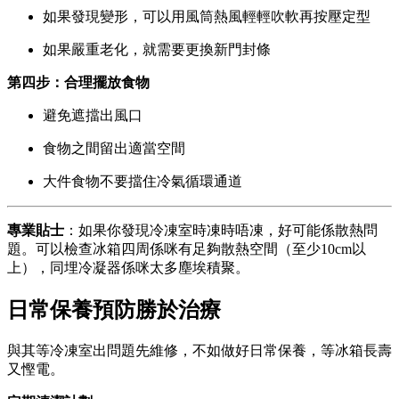
如果發現變形，可以用風筒熱風輕輕吹軟再按壓定型
如果嚴重老化，就需要更換新門封條
第四步：合理擺放食物
避免遮擋出風口
食物之間留出適當空間
大件食物不要擋住冷氣循環通道
專業貼士
：如果你發現冷凍室時凍時唔凍，好可能係散熱問
題。可以檢查冰箱四周係咪有足夠散熱空間（至少10cm以
上），同埋冷凝器係咪太多塵埃積聚。
日常保養預防勝於治療
與其等冷凍室出問題先維修，不如做好日常保養，等冰箱長壽
又慳電。