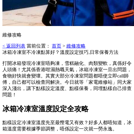
維修攻略
< 返回列表
當前位置：
首页
>
維修攻略
冰箱冷凍室不冷凍點算好？溫度設定技巧,日常保養方法
打開冰箱發現冷凍室唔夠凍，雪糕融化、肉類變軟，真係好令
人頭痛！尤其係香港咁濕熱嘅天氣，冰箱冷凍室一旦出問題，
食物好快就會變壞。其實大部分冷凍室問題都唔使立即call師
傅，自己都可以檢查同解決。今日就等「家電維修站」同大家
深入淺出，講下點樣設定溫度、點樣保養，同埋點樣自己排查
問題！
冰箱冷凍室溫度設定全攻略
點樣設定冷凍室溫度先至最慳電又有效？好多人都唔知道，冰
箱溫度需要根據季節調整，唔係設定一次就一勞永逸。