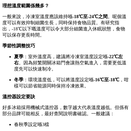
理想溫度範圍係幾多？
一般來說，冷凍室溫度應該維持喺
-18℃至-24℃之間
。呢個溫
度可以有效抑制細菌生長，同時保持食物品質。有研究指
出，-18℃以下嘅溫度可以令大部分細菌進入休眠狀態，食物
可以保存更長時間。
季節性調整技巧
夏季
：室外溫度高，建議將冷凍室溫度設定喺
-22℃左
右
。因為頻繁開關冰箱門會讓熱空氣進入，需要更低溫
度先可以快速制冷。
冬季
：環境溫度低，可以將溫度設定喺
-16℃至-18℃
，咁
樣可以節省能源同時保持冷凍效果。
溫控器設定要訣
好多冰箱採用機械式溫控器，數字越大代表溫度越低。但係有
部分品牌可能相反，最好查閱說明書確認。一般建議：
春秋季設定喺3檔