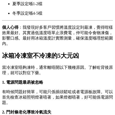
夏季設定喺1-2檔
冬季設定喺4-5檔
個人心得
：我發現好多客戶習慣將溫度設定到最凍，覺得咁樣
效果最好。其實過低溫度唔單止浪費電，仲可能令食物凍傷，
影響口感。最好用冰箱溫度計實際測量，確保溫度喺理想範圍
內。
冰箱冷凍室不冷凍的5大元凶
當冷凍室唔夠凍時，通常離唔開以下幾種原因。了解咗背後原
理，就可以對症下藥。
1. 電源問題最易被忽略
有時候問題好簡單，可能只係插頭鬆咗或者電源板故障。可以
首先檢查冰箱照明燈著唔著，如果燈都唔著，好可能係電源問
題。
2. 門封條老化導致冷氣流失