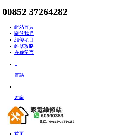
00852 37264282
網站首頁
關於我們
維修項目
維修攻略
在線留言

電話

咨詢
首页