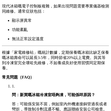
現代冰箱嘅電子控制板複雜，如果出現問題需要專業儀器檢測
同維修。通常症狀包括：
顯示屏異常
功能紊亂
無法正常設定溫度
根據「家電維修站」嘅統計數據，定期保養嘅冰箱比缺乏保養
嘅冰箱壽命可以延長3-5年，同時節省20%以上電費。與其等
到冷凍室完全壞咗先維修，不如養成良好使用習慣同定期保
養。
常見問題（FAQ）
1.
問：新買嘅冰箱冷凍室唔夠凍，可能係咩原因？
答：可能係安裝不當，例如室內外機連接銅管過長或者
彎折，導致制冷劑流通不暢。應該聯絡安裝公司檢查。