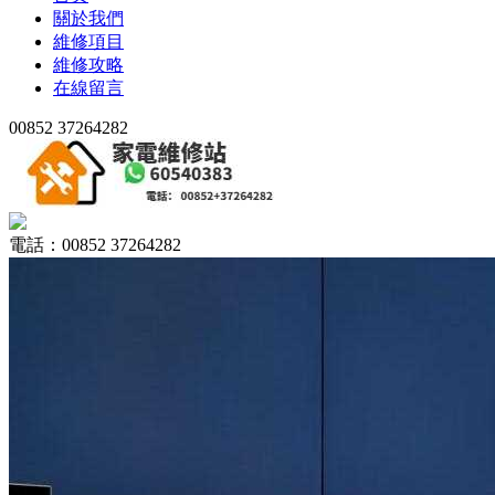
關於我們
維修項目
維修攻略
在線留言
00852 37264282
電話：00852 37264282