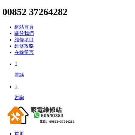
00852 37264282
網站首頁
關於我們
維修項目
維修攻略
在線留言

電話

咨詢
首页