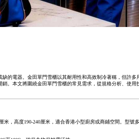
或缺的電器。金田單門雪櫃以其耐用性和高效制冷著稱，但許多
開銷。本文將圍繞金田單門雪櫃的常見需求，從規格分析、使用
厘米，高度190-240厘米，適合香港小型廚房或商鋪空間。型號