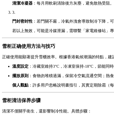
清潔冷凝器
：每月用軟刷清除後方灰塵，避免散熱受阻。
3.
門封密封性
：若門關不嚴，冷氣外洩會導致制冷下降，可
若以上無效，可能是冷媒泄漏，需聯繫「家電維修站」專
雪柜正确使用方法与技巧
正確使用能顯著提升雪櫃效率。根據香港氣候潮濕的特點，建
溫度設定
：冷藏室維持3°C，冷凍室保持-18°C，節能同
擺放原則
：食物勿堆積過滿，保留冷空氣流通空間；熱食
個人觀點
：許多用戶忽略說明書指引，其實定期除霜（每
雪柜清洁保养步骤
清潔不僅關乎衛生，還影響制冷性能。具體步驟：