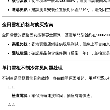
核心參數
：制冷功率一般為300-500W，溫度可調範圍為-
選購要點
：建議測量安裝位置後對比產品尺寸，避免因空
金田雪柜价格与购买指南
金田雪櫃的價格因功能和容量而異，基礎單門型號約在5000-90
渠道比較
：香港實體店鋪提供現場測試，但線上平台如京
避坑建議
：確認產品包含保修期（通常一年），並檢查是
单门雪柜不制冷常见问题处理
不制冷是雪櫃最常見的故障，多由簡單原因引起。用戶可逐步
1.
檢查電源
：確保插頭連接牢固，插座有電供應。
2.