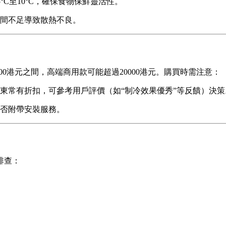
5°C至10°C，確保食物保鮮靈活性。
間不足導致散熱不良。
00港元之間，高端商用款可能超過20000港元。購買時需注意：
東常有折扣，可參考用戶評價（如“制冷效果優秀”等反饋）決策
否附帶安裝服務。
排查：