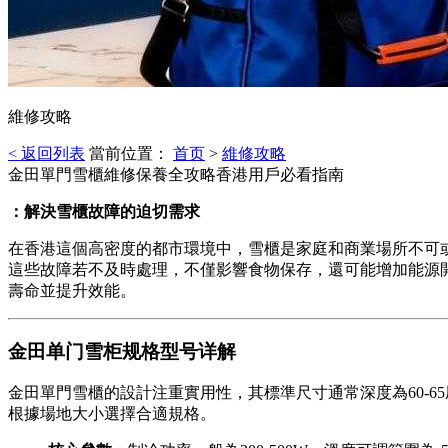
維修攻略
< 返回列表
當前位置：
首页
>
維修攻略
金田單門雪櫃維修保養全攻略香港用戶必看指南
：解決雪櫃故障的迫切需求
在香港這個高密度的都市環境中，雪櫃是家庭和商業場所不可
這些故障若不及時處理，不僅影響食物保存，還可能增加能源
壽命並提升效能。
金田单门雪柜规格型号详解
金田單門雪櫃的設計注重實用性，其標準尺寸通常深度為60-65
根據場地大小選擇合適規格。