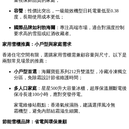
重視保鮮品質的家庭；
容聲
：性價比突出，一級能效機型日耗電量低至0.38
度，長期使用成本更低；
國際品牌如利勃海爾
：專注高端市場，適合對濕度控制
要求高的雪茄或紅酒收藏者。
家用雪櫃推薦：小戶型與家庭需求
香港住宅空間有限，選購家用雪櫃需兼顧容量與尺寸。以下是
兩類常見場景的推薦：
小戶型首選
：海爾寶藍系列212升雙溫型，冷藏冷凍獨立
分區，免除霜設計節省維護時間；
多人口家庭
：星星500升大容量冰櫃，超厚保溫層斷電後
保冷長達100小時，應對突發停電。
家電維修站觀點：香港氣候濕熱，建議選擇風冷無
霜機型，避免內部結霜滋生細菌。
節能雪櫃品牌：省電與環保兼顧