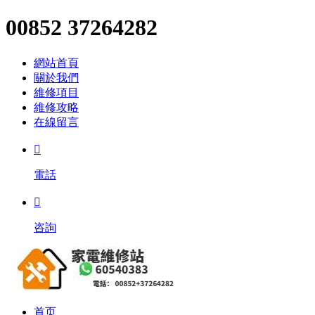
00852 37264282
網站首頁
關於我們
維修項目
維修攻略
在線留言

電話

咨詢
首页