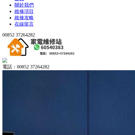
關於我們
維修項目
維修攻略
在線留言
00852 37264282
電話：00852 37264282