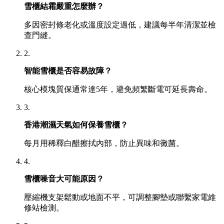
雪櫃結霜嚴重怎麼辦？
多因密封條老化或溫度設定過低，建議每半年清潔並檢
查門縫。
2.
智能雪櫃是否容易故障？
核心模塊質保通常達5年，避免頻繁斷電可延長壽命。
3.
香港潮濕天氣如何保養雪櫃？
每月用稀釋白醋擦拭內部，防止異味和黴菌。
4.
雪櫃噪音大可能原因？
壓縮機支架鬆動或地面不平，可調整腳墊或聯繫家電維
修站檢測。