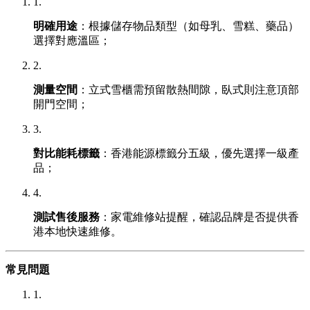
1.
明確用途
：根據儲存物品類型（如母乳、雪糕、藥品）
選擇對應溫區；
2.
測量空間
：立式雪櫃需預留散熱間隙，臥式則注意頂部
開門空間；
3.
對比能耗標籤
：香港能源標籤分五級，優先選擇一級產
品；
4.
測試售後服務
：家電維修站提醒，確認品牌是否提供香
港本地快速維修。
常見問題
1.