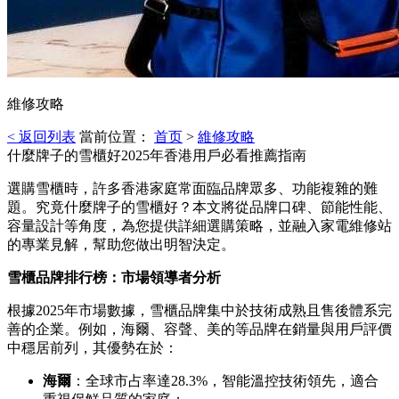
維修攻略
< 返回列表
當前位置：
首页
>
維修攻略
什麼牌子的雪櫃好2025年香港用戶必看推薦指南
選購雪櫃時，許多香港家庭常面臨品牌眾多、功能複雜的難
題。究竟什麼牌子的雪櫃好？本文將從品牌口碑、節能性能、
容量設計等角度，為您提供詳細選購策略，並融入家電維修站
的專業見解，幫助您做出明智決定。
雪櫃品牌排行榜：市場領導者分析
根據2025年市場數據，雪櫃品牌集中於技術成熟且售後體系完
善的企業。例如，海爾、容聲、美的等品牌在銷量與用戶評價
中穩居前列，其優勢在於：
海爾
：全球市占率達28.3%，智能溫控技術領先，適合