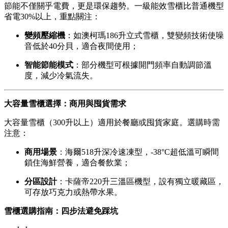
節能不僅關乎電費，更是環保趨勢。一級能效雪櫃比普通機型
省電30%以上，重點關注：
變頻壓縮機
：如澳柯瑪186升立式雪櫃，雙變頻技術使噪
音低於40分貝，適合夜間使用；
智能節能模式
：部分機型可根據開門頻率自動調節溫
度，減少冷氣流失。
大容量雪櫃選擇：商用與囤貨需求
大容量雪櫃（300升以上）適用於餐廳或囤貨家庭。選購時需
注意：
商用場景
：海爾518升深冷速凍型，-38°C超低溫可瞬間
鎖住海鮮營養，適合餐飲業；
分區設計
：卡薩帝220升三溫區機型，設有獨立暖藏區，
可存放巧克力或熱帶水果。
雪櫃選購指南：四步法避免踩坑