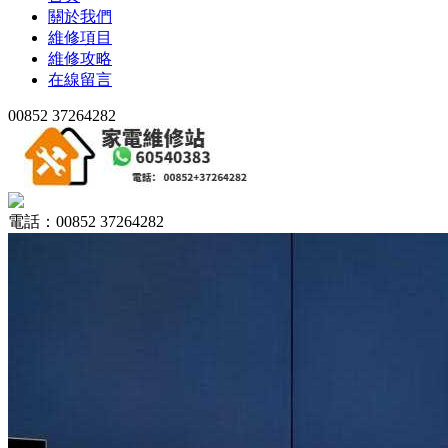
關於我們
維修項目
維修攻略
在線留言
00852 37264282
電話：00852 37264282