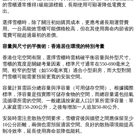
的雪櫃通常獲得1級能源標籤，長期使用可顯著降低電費支
出。
選擇雪櫃時，除了關注初始購買成本，更應考慮長期運營費
用。一台高能效雪櫃可能價格較高，但在其使用壽命內節省的
電費可能超過最初的差價。
容量與尺寸的平衡術：香港居住環境的特別考量
香港住宅空間有限，選擇雪櫃時需精確平衡容量與外型尺寸。
雪櫃的寬度是關鍵考量因素，標準尺寸通常在550-690毫米之
間。較窄的型號（如550毫米寬）適合小型廚房，而大型對開
門雪櫃可能需要預留更寬的安裝空間。
容量計算需區分總容量與淨容量（可用儲存空間）。根據國際
標準，淨容量是指實際可儲存食物的空間，而總容量還包括氣
流循環所需的空間。一般建議按家庭人口計算所需淨容量：單
人家庭需150-200公升，之後每增加一人追加50-80公升。
安裝時需注意散熱空間要求，雪櫃背後與牆壁之間應保留至少
10公分距離，兩側也需預留適當空間。良好的散熱環境能提高
制冷效率，延長使用壽命並降低能耗。