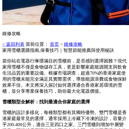
維修攻略
< 返回列表
當前位置：
首页
>
維修攻略
家用雪櫃選購指南,保養技巧｜智慧節能推薦與使用秘訣
當你站在電器行琳瑯滿目的雪櫃前，是否感到選擇困難？現代
家用雪櫃不僅是食物儲存工具，更是影響家庭能源開支與飲食
生活品質的重要設備。根據市場調查，超過70%的香港家庭使
用的雪櫃未能完全滿足其實際需求，導致能源浪費或食物保鮮
效果不佳。本文將深入探討如何選擇適合香港家居環境的雪
櫃，並分享專業保養技巧，助你最大化電器價值。
雪櫃類型全解析：找到最適合你家庭的選擇
雪櫃的設計多樣化，每種類型都有其獨特優勢。雙門雪櫃是香
港家庭最常見的選擇，通常採用上冷藏下冷凍的設計，容量介
乎200-400公升，適合三至四口之家。三門雪櫃則增加中層變