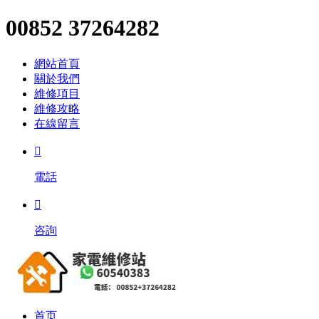
00852 37264282
網站首頁
關於我們
維修項目
維修攻略
在線留言

電話

咨詢
首页