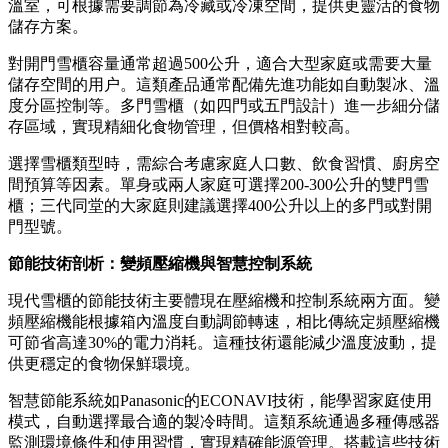
溫室，可根據需要調節為冷藏或冷凍空間，提供更靈活的食物
儲存方案。
對開門雪櫃容量通常超過500公升，適合大型家庭或需要大量
儲存空間的用户。這類產品通常配備先進功能如自動製冰、溫
度分區控制等。多門雪櫃（如四門或五門設計）進一步細分儲
存區域，實現精細化食物管理，但價格相對較高。
選擇雪櫃類型時，需綜合考慮家庭人口數、飲食習慣、廚房空
間預算等因素。單身或兩人家庭可選擇200-300公升的雙門雪
櫃；三代同堂的大家庭則建議選擇400公升以上的多門或對開
門型號。
節能技術剖析：變頻壓縮機與智慧控制系統
現代雪櫃的節能技術主要體現在壓縮機和控制系統兩方面。變
頻壓縮機能根據箱內溫度自動調節轉速，相比傳統定頻壓縮機
可節省高達30%的電力消耗。這種技術還能減少溫度波動，提
供更穩定的食物保鮮環境。
智慧節能系統如Panasonic的ECONAVI技術，能學習家庭使用
模式，自動選擇最合適的製冷時間。這類系統通過多種傳感器
監測環境條件和使用習慣，實現精確能源管理。搭載這些技術