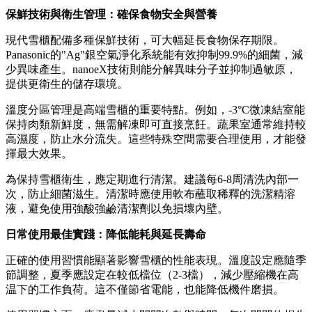
保鮮技術與衛生管理：確保食物安全與營養
現代雪櫃配備多種保鮮技術，可大幅延長食物保存期限。
Panasonic的"Ag"銀空氣淨化系統能有效抑制99.9%的細菌，減
少異味產生。nanoeX技術則能分解異味分子並抑制過敏原，
提供更衛生的儲存環境。
溫度分區管理是高端雪櫃的重要特點。例如，-3°C微凍結室能
保持肉類新鮮度，無需解凍即可直接烹飪。蔬果室通常維持較
高濕度，防止水分流失。這些特殊空間需要合理使用，才能發
揮最大效果。
為保持雪櫃衛生，應定期進行清潔。建議每6-8周清洗內部一
次，防止細菌滋生。清潔時應使用軟布蘸取稀釋的洗潔精溶
液，避免使用強酸強鹼清潔劑以免損壞內壁。
日常使用最佳實踐：降低能耗與延長壽命
正確的使用習慣能顯著影響雪櫃的性能表現。溫度設定應隨季
節調整，夏季應設定在較低檔位（2-3檔），減少壓縮機在高
温下的工作負荷。這不僅節省電能，也能降低機件磨損。