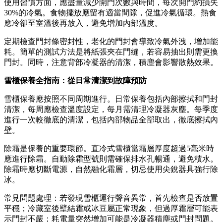
使用習慣方面，應盡量減少開門次數與時間，每次開門約損失
30%的冷氣。食物擺放應留有適當間隙，促進冷氣循環。熱食
應冷卻至室溫後再放入，避免增加內部溫度。
定期檢查門封條密封性，老化的門封會導致冷氣外洩，增加能
耗。簡單的測試方法是將紙張夾在門縫，若容易抽出則需更換
門封。同時，注意背部冷凝器的清潔，積塵會影響散熱效果。
雪櫃保養全指南：從日常清潔到故障預防
雪櫃保養應按照不同周期進行。日常保養包括內部擦拭和門封
清潔，每周應檢查溫度設定，每月需清理冷凝器灰塵。每季度
進行一次較徹底的清潔，包括內部物品全部取出，徹底擦拭內
壁。
除霜是保養的重要環節。直冷式雪櫃當霜層厚度超過5毫米時
應進行除霜。自動除霜型號則需確保排水孔暢通，避免積水。
除霜時應切斷電源，自然融化霜層，切忌使用尖銳器具強行除
冰。
常見問題處理：若發現雪櫃運行聲音異常，首先檢查是否放置
平穩；冷藏室後壁結霜或冰豆屬正常現象，但過厚霜層可能表
示門封不嚴；耗電量突然增加可能是冷凝器積塵或門封問題。