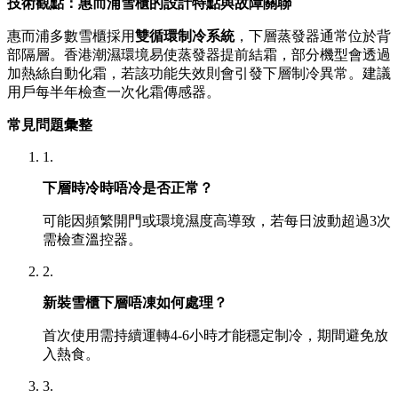
技術觀點：惠而浦雪櫃的設計特點與故障關聯
惠而浦多數雪櫃採用
雙循環制冷系統
，下層蒸發器通常位於背
部隔層。香港潮濕環境易使蒸發器提前結霜，部分機型會透過
加熱絲自動化霜，若該功能失效則會引發下層制冷異常。建議
用戶每半年檢查一次化霜傳感器。
常見問題彙整
1.
下層時冷時唔冷是否正常？
可能因頻繁開門或環境濕度高導致，若每日波動超過3次
需檢查溫控器。
2.
新裝雪櫃下層唔凍如何處理？
首次使用需持續運轉4-6小時才能穩定制冷，期間避免放
入熱食。
3.