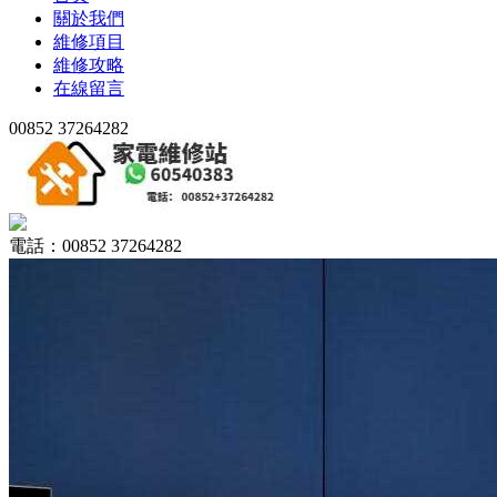
關於我們
維修項目
維修攻略
在線留言
00852 37264282
電話：00852 37264282