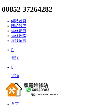
00852 37264282
網站首頁
關於我們
維修項目
維修攻略
在線留言

電話

咨詢
首页