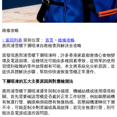
維修攻略
< 返回列表
當前位置：
首页
>
維修攻略
惠而浦雪櫃下層唔凍自救檢查與解決全攻略
當發現惠而浦雪櫃下層唔凍時，許多香港家庭都會擔心食物變
壞及電器損壞。這種情況可能由多種因素導致，從簡單的使用
習慣到複雜的零件故障都有可能。本文將系統化分析原因，並
提供具體解決步驟，幫助你快速恢復雪櫃正常運作。
下層唔凍的五大主要原因與對應檢測法
惠而浦雪櫃下層唔凍通常與制冷循環、機械結構或使用環境相
關。首先需要確認雪櫃是否處於正常工作狀態，例如聽壓縮機
有無運行聲、觸摸兩側箱體有無微熱感。若壓縮機運轉但下層
不冷，可能是制冷劑泄漏或風扇故障；若完全無運行聲，則可
能涉及電源或溫控器問題。