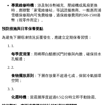
專業維修時機
：涉及制冷劑補充、壓縮機或風扇更換
時，應聯繫「家電維修站」等認證服務商。一般惠而浦
雪櫃保修期內可免費檢修，過保維修費用約500-1500港
幣（視零件而定）。
預防措施與日常保養要點
為避免下層唔凍情況反覆發生，應建立定期保養習慣：
1.
每季度清潔
：用稀釋白醋擦拭門封條與內膽，確保排水
孔暢通；
2.
食物擺放原則
：下層存放量不超過七成，保留冷氣循環
空間；
3.
化霜時機
：當霜層厚度超過0.5公分時立即手動除霜。