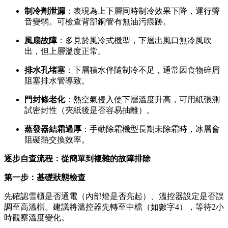
制冷劑泄漏
：表現為上下層同時制冷效果下降，運行聲
音變弱。可檢查背部銅管有無油污痕跡。
風扇故障
：多見於風冷式機型，下層出風口無冷風吹
出，但上層溫度正常。
排水孔堵塞
：下層積水伴隨制冷不足，通常因食物碎屑
阻塞排水管導致。
門封條老化
：熱空氣侵入使下層溫度升高，可用紙張測
試密封性（夾紙後是否容易抽離）。
蒸發器結霜過厚
：手動除霜機型長期未除霜時，冰層會
阻礙熱交換效率。
逐步自查流程：從簡單到複雜的故障排除
第一步：基礎狀態檢查
先確認雪櫃是否通電（內部燈是否亮起）、溫控器設定是否誤
調至高溫檔。建議將溫控器先轉至中檔（如數字4），等待2小
時觀察溫度變化。