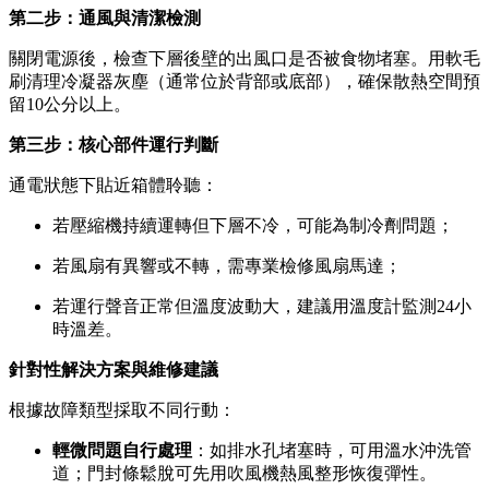
第二步：通風與清潔檢測
關閉電源後，檢查下層後壁的出風口是否被食物堵塞。用軟毛
刷清理冷凝器灰塵（通常位於背部或底部），確保散熱空間預
留10公分以上。
第三步：核心部件運行判斷
通電狀態下貼近箱體聆聽：
若壓縮機持續運轉但下層不冷，可能為制冷劑問題；
若風扇有異響或不轉，需專業檢修風扇馬達；
若運行聲音正常但溫度波動大，建議用溫度計監測24小
時溫差。
針對性解決方案與維修建議
根據故障類型採取不同行動：
輕微問題自行處理
：如排水孔堵塞時，可用溫水沖洗管
道；門封條鬆脫可先用吹風機熱風整形恢復彈性。