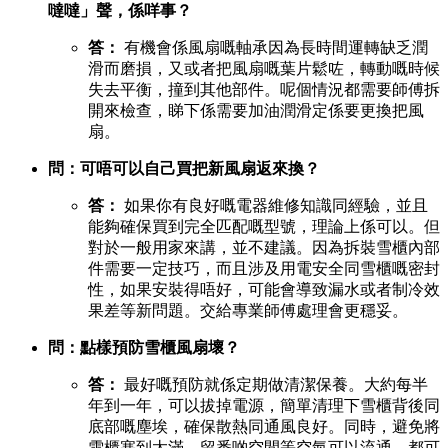
噠噠」聲，係咩事？
答：
​ 有機會係風扇嘅軸承因為長時間運轉缺乏潤
滑而磨損，又或者把風扇嘅葉片鬆咗，轉動嘅時候
失去平衡，撞到其他部件。呢個情況都需要師傅拆
開來檢查，睇下係需要加油潤滑定係要更換把風
扇。
問：可唔可以自己買把新風扇返來換？
答：
​ 如果你有良好嘅電器維修知識同經驗，並且
能夠確保買到完全匹配嘅型號，理論上係可以。但
對於一般用家來講，並不建議。因為拆裝雪櫃內部
件需要一定技巧，而且涉及用電安全同雪櫃嘅密封
性，如果安裝得唔好，可能會導致漏水或者制冷效
果差等新問題。交給專業師傅處理會更穩妥。
問：點樣預防雪櫃風扇壞？
答：
​ 最好嘅預防就係定期做清潔保養。大約每半
年到一年，可以拔掉電源，簡單清理下雪櫃背後同
底部嘅塵埃，確保散熱同通風良好。同時，避免將
雪櫃塞到太滿，留番啲空間等空氣可以流通，都可