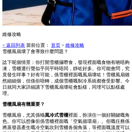
維修攻略
< 返回列表
當前位置：
首页
>
維修攻略
雪櫃風扇壞了會導致什麼問題？
諗下呢個情景：你打開雪櫃攞嘢食，發現裡面嘅食物有啲唔夠
凍，雪櫃運行聲似乎同平時唔同，靜咗好多。你可能會問，究
竟發生咩事？好有可能，係雪櫃裡面嘅風扇壞咗！雪櫃風扇雖
然細細個，但係佢唔轉，成個雪櫃嘅制冷系統都會受影響。今
日就同大家詳細講下雪櫃風扇壞咗會點樣，同埋可以點樣處
理。
雪櫃風扇有幾重要？
雪櫃風扇，尤其係喺
風冷式雪櫃
裡面，扮演住一個好關鍵嘅角
色。你可以想像佢係雪櫃裡面嘅「空氣循環扇」。佢嘅任務係
將蒸發器產生嘅冷空氣吹到雪櫃各個角落，等裡面嘅溫度可以