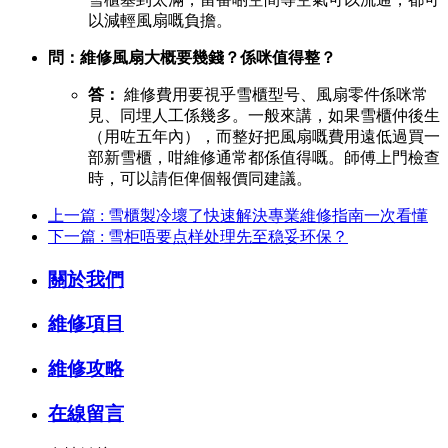
以減輕風扇嘅負擔。
問：維修風扇大概要幾錢？係咪值得整？
答：
​ 維修費用要視乎雪櫃型号、風扇零件係咪常
見、同埋人工係幾多。一般來講，如果雪櫃仲後生
（用咗五年內），而整好把風扇嘅費用遠低過買一
部新雪櫃，咁維修通常都係值得嘅。師傅上門檢查
時，可以請佢俾個報價同建議。
上一篇 : 雪櫃製冷壞了快速解決專業維修指南一次看懂
下一篇 : 雪柜唔要点样处理先至稳妥环保？
關於我們
維修項目
維修攻略
在線留言