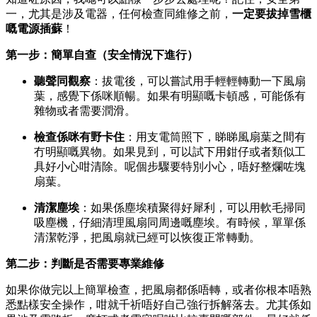
一，尤其是涉及電器，任何檢查同維修之前，
一定要拔掉雪櫃
嘅電源插蘇
！
第一步：簡單自查（安全情況下進行）
聽聲同觀察
：拔電後，可以嘗試用手輕輕轉動一下風扇
葉，感覺下係咪順暢。如果有明顯嘅卡頓感，可能係有
雜物或者需要潤滑。
檢查係咪有野卡住
：用支電筒照下，睇睇風扇葉之間有
冇明顯嘅異物。如果見到，可以試下用鉗仔或者類似工
具好小心咁清除。呢個步驟要特別小心，唔好整爛咗塊
扇葉。
清潔塵埃
：如果係塵埃積聚得好犀利，可以用軟毛掃同
吸塵機，仔細清理風扇同周邊嘅塵埃。有時候，單單係
清潔乾淨，把風扇就已經可以恢復正常轉動。
第二步：判斷是否需要專業維修
如果你做完以上簡單檢查，把風扇都係唔轉，或者你根本唔熟
悉點樣安全操作，咁就千祈唔好自己強行拆解落去。尤其係如