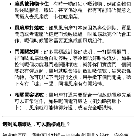
扇葉被雜物卡住
：有時一啲好細小嘅雜物，例如食物包
裝袋嘅膠邊、膠紙，甚至係冰粒，都有可能喺唔覺意之
間攝入去風扇度，卡住咗扇葉。
風扇摩打燒咗
：如果風扇摩打本身因為壽命到期、質量
問題或者電壓唔穩定而燒咗繞組，咁風扇就完全唔會工
作。呢個時候通常需要更換成個風扇組件。
門開關故障
：好多雪櫃設計都好聰明，一打開雪櫃門，
裡面嘅風扇就會自動停咗，等冷氣唔好咁快流失。如果
控制呢個功能嘅門邊開關壞咗，就算你閂實度門，個開
關都冇彈返起，風扇就唔會得到啟動嘅信號，結果都係
唔轉。你可以試下閂好門之後，用手撳下個門開關，聽
下有冇「噠」一聲，同埋風扇有冇開始轉。
相關電容壞咗
：風扇摩打通常要配合一個啟動電容先至
可以正常運作。如果呢個電容壞咗（例如睇落脹卜
卜），風扇就可能轉得好慢，或者完全唔識轉。
遇到風扇壞咗，可以點樣處理？
知道咗原因，我哋可以點樣一步步去處理呢？記住，安全第