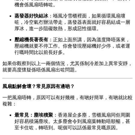
機會係風扇唔轉咗。
蒸發器好快結冰
：喺風冷雪櫃裡面，如果循環風扇壞
咗，冷空氣冇辦法帶走，蒸發器表面就好容易結成一層
厚冰，進一步阻礙散熱，形成惡性循環。
壓縮機長著長有
：正如上面所講，因為溫度降唔落來，
壓縮機就要不停工作。你會發現壓縮機好少停，或者運
行嘅時間比以前長好多。
如果你觀察到以上一兩個情況，尤其係制冷差加上異常安靜，
就要高度懷疑係唔係風扇出咗問題。
風扇點解會壞？常見原因有邊啲？
一把風扇唔轉，原因可以有好幾種，有啲好簡單，有啲就比較
複雜：
最常見：塵埃積聚
：香港屋企多塵，雪櫃風扇同佢周圍
好容易積滿塵埃。太多塵會令到風扇葉轉動唔順暢，甚
至卡住咗，轉唔到。呢個可以話係最常見嘅原因。