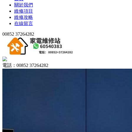
關於我們
維修項目
維修攻略
在線留言
00852 37264282
電話：00852 37264282