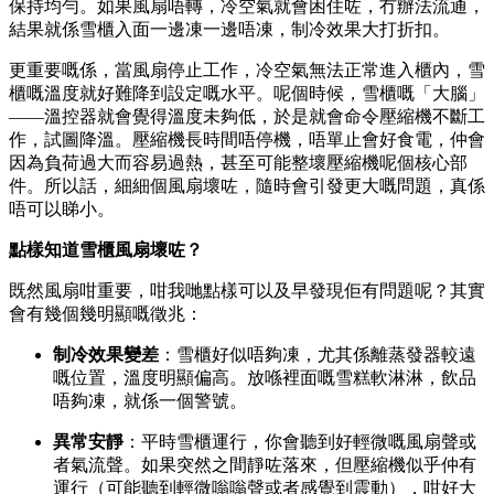
保持均勻。如果風扇唔轉，冷空氣就會困住咗，冇辦法流通，
結果就係雪櫃入面一邊凍一邊唔凍，制冷效果大打折扣。
更重要嘅係，當風扇停止工作，冷空氣無法正常進入櫃內，雪
櫃嘅溫度就好難降到設定嘅水平。呢個時候，雪櫃嘅「大腦」
——溫控器就會覺得溫度未夠低，於是就會命令壓縮機不斷工
作，試圖降溫。壓縮機長時間唔停機，唔單止會好食電，仲會
因為負荷過大而容易過熱，甚至可能整壞壓縮機呢個核心部
件。所以話，細細個風扇壞咗，隨時會引發更大嘅問題，真係
唔可以睇小。
點樣知道雪櫃風扇壞咗？
既然風扇咁重要，咁我哋點樣可以及早發現佢有問題呢？其實
會有幾個幾明顯嘅徵兆：
制冷效果變差
：雪櫃好似唔夠凍，尤其係離蒸發器較遠
嘅位置，溫度明顯偏高。放喺裡面嘅雪糕軟淋淋，飲品
唔夠凍，就係一個警號。
異常安靜
：平時雪櫃運行，你會聽到好輕微嘅風扇聲或
者氣流聲。如果突然之間靜咗落來，但壓縮機似乎仲有
運行（可能聽到輕微嗡嗡聲或者感覺到震動），咁好大