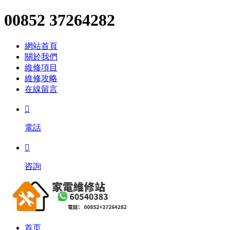
00852 37264282
網站首頁
關於我們
維修項目
維修攻略
在線留言

電話

咨詢
首页