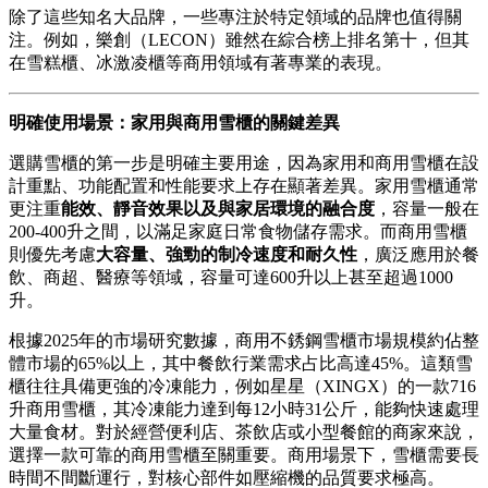
除了這些知名大品牌，一些專注於特定領域的品牌也值得關
注。例如，樂創（LECON）雖然在綜合榜上排名第十，但其
在雪糕櫃、冰激凌櫃等商用領域有著專業的表現。
明確使用場景：家用與商用雪櫃的關鍵差異
選購雪櫃的第一步是明確主要用途，因為家用和商用雪櫃在設
計重點、功能配置和性能要求上存在顯著差異。家用雪櫃通常
更注重
能效、靜音效果以及與家居環境的融合度
，容量一般在
200-400升之間，以滿足家庭日常食物儲存需求。而商用雪櫃
則優先考慮
大容量、強勁的制冷速度和耐久性
，廣泛應用於餐
飲、商超、醫療等領域，容量可達600升以上甚至超過1000
升。
根據2025年的市場研究數據，商用不銹鋼雪櫃市場規模約佔整
體市場的65%以上，其中餐飲行業需求占比高達45%。這類雪
櫃往往具備更強的冷凍能力，例如星星（XINGX）的一款716
升商用雪櫃，其冷凍能力達到每12小時31公斤，能夠快速處理
大量食材。對於經營便利店、茶飲店或小型餐館的商家來說，
選擇一款可靠的商用雪櫃至關重要。商用場景下，雪櫃需要長
時間不間斷運行，對核心部件如壓縮機的品質要求極高。