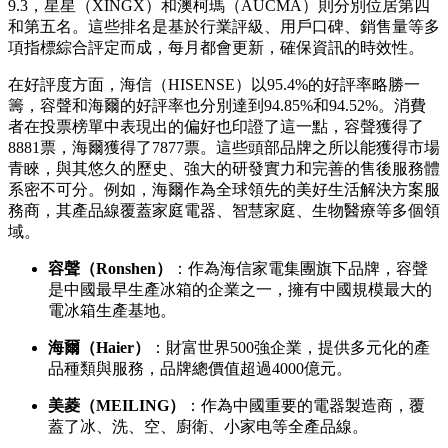
9.3，星星（XINGX）和澳柯瑪（AUCMA）則分別位居第四
和第五名。這些排名是基於行業評級、用戶口碑、銷售量等多
項指標綜合評定而成，每月都會更新，確保資訊的時效性。
在好評度方面，海信（HISENSE）以95.4%的好評率略勝一
籌，容聲和海爾的好評率也分別達到94.85%和94.52%。消費
者在投票榜單中表現出的偏好也印證了這一點，容聲獲得了
8881票，海爾獲得了7877票。這些頭部品牌之所以能獲得市場
青睞，與其悠久的歷史、強大的研發實力和完善的售後服務體
系密不可分。例如，海爾作為全球領先的美好生活解決方案服
務商，其產品線覆蓋家庭電器、智慧家庭、生物醫療等多個領
域。
容聲（Ronshen）
：作為海信家電集團旗下品牌，容聲
是中國最早生產冰箱的企業之一，擁有中國規模最大的
電冰箱生產基地。
海爾（Haier）
：財富世界500強企業，提供多元化的產
品種類與服務，品牌總價值超過4000億元。
美菱（MEILING）
：作為中國重要的電器製造商，覆
蓋了冰、洗、空、廚衛、小家电等全產品線。