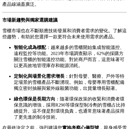
產品線涵蓋廣泛。
市場新趨勢與獨家選購建議
雪櫃市場也在不斷順應技術發展和消費者需求的變化。了解這
些趨勢，有助於您選擇一款更符合未來使用需求的產品。
智能化成為標配
：越來越多的雪櫃開始集成智能溫控、
遠程監控等功能。2023年市場調查顯示，62%的採購方
關注雪櫃的智能溫控功能。對於商戶而言，這意味著可
以更高效地管理庫存和能源消耗。
定制化與場景化需求增長
：針對母嬰、醫療、戶外等特
定場景的雪櫃產品不斷湧現。例如，母嬰專用雪櫃配備
獨立密封抽屜與紫外線殺菌功能，出貨量增長顯著。
綠色環保是長期方向
：隨著環保政策的收緊和消費者環
保意識的增強，採用R290等環保型制冷劑的雪櫃占比持
續提升。這不僅是對環境負責，也通常意味著產品採用
了更先進的制冷技術。
在最終決定之前，強烈建議您
實地考察心儀型號
，親身感受雪