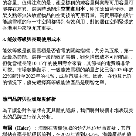
的容量。值得注意的是，產品標稱的總容量與實際可用容量可
能存在差異。選購時應關注
空間實用率
，即扣除如蒸發器、層
架支點等無法放置物品的空間後的可用容量。高實用率的設計
能讓雪櫃的每一寸空間都得到有效利用，對於居住空間緊張的
香港用戶來說尤其重要。
3. 能效等級與長期使用成本
能效等級是衡量雪櫃是否省電的關鍵指標，共分為五級，第一
級最為節能。選擇一級能效的雪櫃，雖然購機成本可能稍高，
但從雪櫃長達10-15年的使用壽命來看，其節省的電費將非常
可觀。市場數據顯示，一級能效雪櫃的銷量占比已從2020年的
22%躍升至2023年的41%，成為市場主流。因此，在預算允許
的情況下，優先選擇高等級能效產品是明智之舉。
熱門品牌與型號深度解析
為了讓您對各品牌有更具體的認識，我們將對幾個市場表現突
出的品牌進行深入分析。
海爾（Haier）
：海爾在雪櫃領域的領先地位毋庸置疑，其市
場佔有率長期穩居前列，在2023年達到28.3%。海爾產品的優