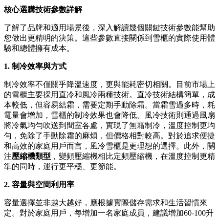
核心選購技術參數詳解
了解了品牌和適用場景後，深入解讀幾個關鍵技術參數能幫助
您做出更精明的決策。這些參數直接關係到雪櫃的實際使用體
驗和總體擁有成本。
1. 制冷效率與方式
制冷效率不僅關乎降溫速度，更與能耗密切相關。目前市場上
的雪櫃主要採用直冷和風冷兩種技術。直冷技術結構簡單，成
本較低，但容易結霜，需要定期手動除霜。當霜雪過多時，耗
電量會增加，雪櫃的制冷效果也會降低。風冷技術則通過風扇
將冷氣均勻吹送到間室各處，實現了無霜制冷，溫度控制更均
勻，免除了手動除霜的麻煩，但價格相對較高。對於追求便捷
和高效的家庭用戶而言，風冷雪櫃是更理想的選擇。此外，關
注
壓縮機類型
，變頻壓縮機相比定頻壓縮機，在溫度控制更精
準的同時，運行更平穩、更節能。
2. 容量與空間利用率
容量選擇並非越大越好，應根據實際儲存需求和生活習慣來
定。對於家庭用戶，每增加一名家庭成員，建議增加60-100升