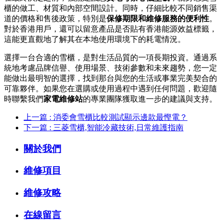
櫃的做工、材質和內部空間設計。同時，仔細比較不同銷售渠
道的價格和售後政策，特別是
保修期限和維修服務的便利性
。
對於香港用戶，還可以留意產品是否貼有香港能源效益標籤，
這能更直觀地了解其在本地使用環境下的耗電情況。
選擇一台合適的雪櫃，是對生活品質的一項長期投資。通過系
統地考慮品牌信譽、使用場景、技術參數和未來趨勢，您一定
能做出最明智的選擇，找到那台與您的生活或事業完美契合的
可靠夥伴。如果您在選購或使用過程中遇到任何問題，歡迎隨
時聯繫我們
家電維修站
的專業團隊獲取進一步的建議與支持。
上一篇 : 消委會雪櫃比較測試顯示邊款最慳電？
下一篇 : 三菱雪櫃,智能冷藏技術,日常維護指南
關於我們
維修項目
維修攻略
在線留言