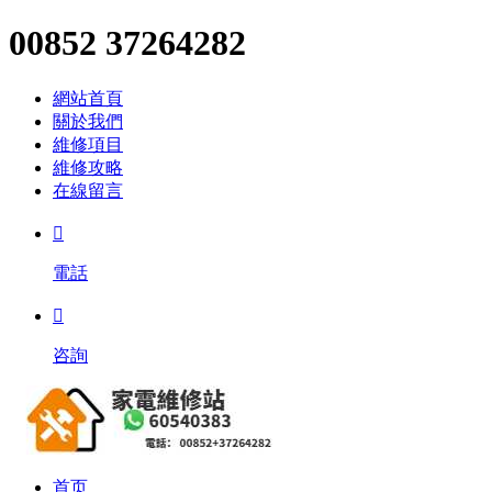
00852 37264282
網站首頁
關於我們
維修項目
維修攻略
在線留言

電話

咨詢
首页