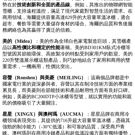
勢在於
技術創新和全面的產品線
。例如，其推出的物聯網智能
雪櫃，支持遠程溫控，滿足了現代家庭對智慧生活的需求。在
商用領域，海爾提供容量高達829升的大容量單溫冰櫃，適合
超市、餐飲等需要大量儲存食材的場合。海爾的品質和售後服
務網絡也為其贏得了廣泛的信賴。
美的（Midea）
：美的作為全球白色家電製造巨頭，其雪櫃產
品以
高性價比和穩定的性能
著稱。美的BD301KM臥式冷櫃等
型號因其節能環保、高效製冷的特點受到家用戶的歡迎。美的
220升雙溫展示櫃這類產品，則巧妙地結合了家用和商用的雙
重需求，一機兩用，性價比突出。
容聲（Ronshen）與美菱（MEILING）
：這兩個品牌都是中
國家電行業的資深參與者。容聲以其在制冷技術方面的專業積
累見長，而美菱則在節能技術和產品耐用性方面有良好口碑。
例如，美菱的BC200DTP小冰櫃等型號，就以實用的功能和親
民的價格吸引了大量關注。
星星（XINGX）與澳柯瑪（AUCMA）
：星星品牌在商用冷
櫃領域表現突出，其提供的716升超大容量單溫冰櫃，憑藉其
強勁的制冷能力（-30°C低溫）和可靠的品質，深受商戶青
睞。澳柯瑪則在商用冷鏈產品和超低溫設備方面有獨特優勢，