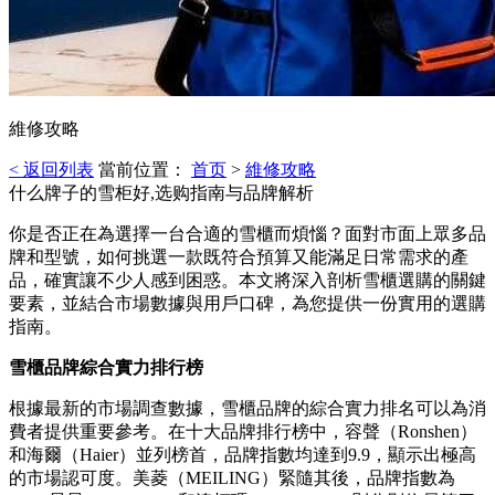
維修攻略
< 返回列表
當前位置：
首页
>
維修攻略
什么牌子的雪柜好,选购指南与品牌解析
你是否正在為選擇一台合適的雪櫃而煩惱？面對市面上眾多品
牌和型號，如何挑選一款既符合預算又能滿足日常需求的產
品，確實讓不少人感到困惑。本文將深入剖析雪櫃選購的關鍵
要素，並結合市場數據與用戶口碑，為您提供一份實用的選購
指南。
雪櫃品牌綜合實力排行榜
根據最新的市場調查數據，雪櫃品牌的綜合實力排名可以為消
費者提供重要參考。在十大品牌排行榜中，容聲（Ronshen）
和海爾（Haier）並列榜首，品牌指數均達到9.9，顯示出極高
的市場認可度。美菱（MEILING）緊隨其後，品牌指數為