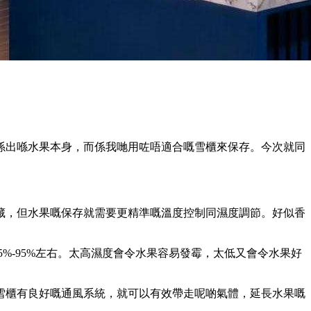
係出喺水果本身，而係我哋用咗唔適合嘅雪櫃來保存。今次就同
藏，但水果嘅保存就需要更精準嘅溫度控制同濕度調節。好似香
。
5%-95%左右。太高濕度會令水果容易發霉，太低又會令水果好
雪櫃有良好嘅通風系統，就可以有效帶走呢啲氣體，延長水果嘅