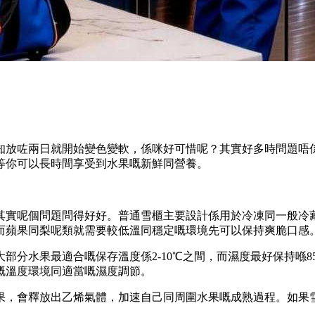
知放咗兩日就開始變色變軟，係咪好可惜呢？其實好多時問題唔
等你可以長時間享受到水果嘅新鮮同營養。
其實呢個問題問得好好。普通雪櫃主要設計係用於冷凍同一般冷
而蘋果同梨呢類就需要較低溫同穩定嘅環境先可以保持爽脆口感
部分水果最適合嘅保存溫度係2-10℃之間，而濕度最好保持喺8
嘅溫度環境同適當嘅濕度調節。
果，會釋放出乙烯氣體，加速自己同周圍水果嘅成熟過程。如果