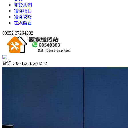
關於我們
維修項目
維修攻略
在線留言
00852 37264282
電話：00852 37264282