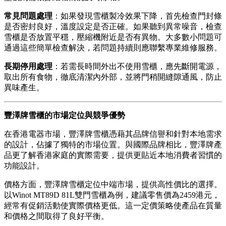
常見問題處理
：如果發現雪櫃製冷效果下降，首先檢查門封條
是否密封良好，溫度設定是否正確。如果聽到異常噪音，檢查
雪櫃是否放置平穩，壓縮機附近是否有異物。大多數小問題可
通過這些簡單檢查解決，若問題持續則應聯繫專業維修服務。
長期停用處理
：若需長時間外出不使用雪櫃，應先斷開電源，
取出所有食物，徹底清潔內外部，並將門稍開縫隙通風，防止
異味產生。
豐澤牌雪櫃的市場定位與競爭優勢
在香港電器市場，豐澤牌雪櫃憑藉其品牌信譽和針對本地需求
的設計，佔據了獨特的市場位置。與國際品牌相比，豐澤牌產
品更了解香港家庭的實際需要，提供更貼近本地消費者習慣的
功能設計。
價格方面，豐澤牌雪櫃定位中端市場，提供高性價比的選擇。
以Winot MT89D 81L雙門雪櫃為例，建議零售價為2459港元，
經常有促銷活動使實際價格更低。這一定價策略使產品在質量
和價格之間取得了良好平衡。