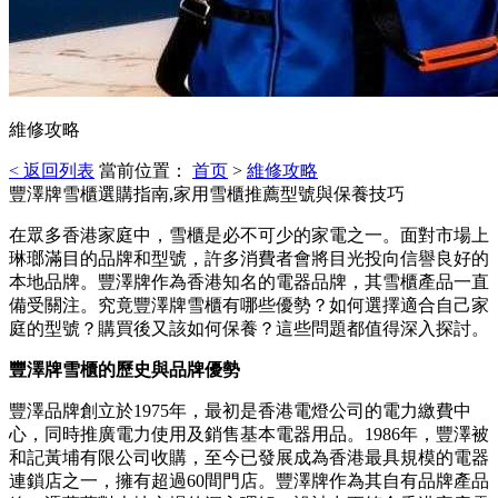
維修攻略
< 返回列表
當前位置：
首页
>
維修攻略
豐澤牌雪櫃選購指南,家用雪櫃推薦型號與保養技巧
在眾多香港家庭中，雪櫃是必不可少的家電之一。面對市場上
琳瑯滿目的品牌和型號，許多消費者會將目光投向信譽良好的
本地品牌。豐澤牌作為香港知名的電器品牌，其雪櫃產品一直
備受關注。究竟豐澤牌雪櫃有哪些優勢？如何選擇適合自己家
庭的型號？購買後又該如何保養？這些問題都值得深入探討。
豐澤牌雪櫃的歷史與品牌優勢
豐澤品牌創立於1975年，最初是香港電燈公司的電力繳費中
心，同時推廣電力使用及銷售基本電器用品。1986年，豐澤被
和記黃埔有限公司收購，至今已發展成為香港最具規模的電器
連鎖店之一，擁有超過60間門店。豐澤牌作為其自有品牌產品