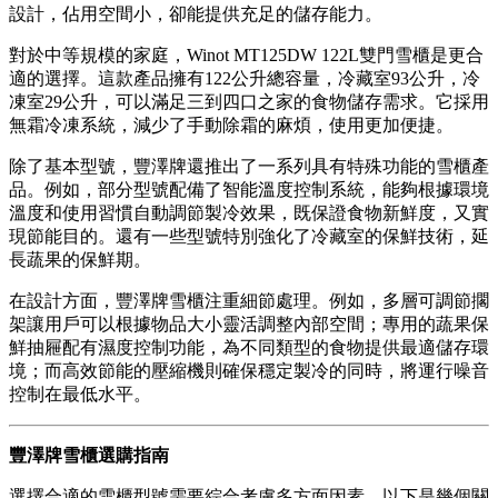
設計，佔用空間小，卻能提供充足的儲存能力。
對於中等規模的家庭，Winot MT125DW 122L雙門雪櫃是更合
適的選擇。這款產品擁有122公升總容量，冷藏室93公升，冷
凍室29公升，可以滿足三到四口之家的食物儲存需求。它採用
無霜冷凍系統，減少了手動除霜的麻煩，使用更加便捷。
除了基本型號，豐澤牌還推出了一系列具有特殊功能的雪櫃產
品。例如，部分型號配備了智能溫度控制系統，能夠根據環境
溫度和使用習慣自動調節製冷效果，既保證食物新鮮度，又實
現節能目的。還有一些型號特別強化了冷藏室的保鮮技術，延
長蔬果的保鮮期。
在設計方面，豐澤牌雪櫃注重細節處理。例如，多層可調節擱
架讓用戶可以根據物品大小靈活調整內部空間；專用的蔬果保
鮮抽屜配有濕度控制功能，為不同類型的食物提供最適儲存環
境；而高效節能的壓縮機則確保穩定製冷的同時，將運行噪音
控制在最低水平。
豐澤牌雪櫃選購指南
選擇合適的雪櫃型號需要綜合考慮多方面因素。以下是幾個關