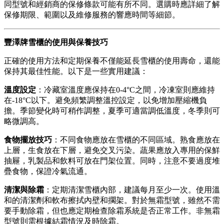
同型號和經銷商的保修條款可能有所不同。選購時應詳細了解
保修期限、範圍以及維修服務的響應時間等細節。
豐澤牌雪櫃的使用與保養技巧
正確的使用方法和定期保養不僅能延長雪櫃的使用壽命，還能
保持其最佳性能。以下是一些實用建議：
溫度設定
：冷藏室溫度應保持在0-4°C之間，冷凍室則應維持
在-18°C以下。避免頻繁調整溫控設定，以免增加壓縮機負
擔。季節變化時可稍作調整，夏季可適當調低溫度，冬季則可
略微調高。
食物擺放技巧
：不同食物應放在雪櫃的不同區域。熟食應放在
上層，生食放在下層，避免交叉污染。蔬果應放入專用的保鮮
抽屜，乳製品和飲料可放在門架位置。同時，注意不要過度堆
疊食物，保證冷氣流通。
清潔與除霜
：定期清潔雪櫃內部，建議每月至少一次。使用溫
和的清潔劑和軟布擦拭內壁和擱架。對於無霜型號，雖然不需
要手動除霜，但也應定期檢查除霜系統是否正常工作。非無霜
型號則需根據結霜情況及時除霜。