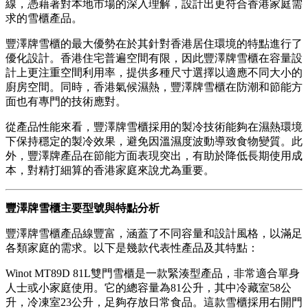
線，憑藉著對本地市場的深入理解，設計出更符合香港家庭需
求的雪櫃產品。
豐澤牌雪櫃的最大優勢在於其針對香港居住環境的特點進行了
優化設計。香港住宅普遍空間有限，因此豐澤牌雪櫃在容量設
計上更注重空間利用率，提供多種尺寸選擇以適應不同大小的
廚房空間。同時，香港氣候濕熱，豐澤牌雪櫃在防潮和節能方
面也有專門的技術應對。
從產品性能來看，豐澤牌雪櫃採用的製冷技術能夠在濕熱環境
下保持穩定的製冷效果，避免因溫濕度波動導致食物變質。此
外，豐澤牌產品在節能方面表現突出，有助於降低長期使用成
本，對精打細算的香港家庭來說尤為重要。
豐澤牌雪櫃主要型號與特點分析
豐澤牌雪櫃產品線豐富，涵蓋了不同容量和設計風格，以滿足
各類家庭的需求。以下是幾款代表性產品及其特點：
Winot MT89D 81L雙門雪櫃是一款緊湊型產品，非常適合單身
人士或小家庭使用。它的總容量為81公升，其中冷藏室58公
升，冷凍室23公升，足夠存放日常食品。這款雪櫃採用右開門