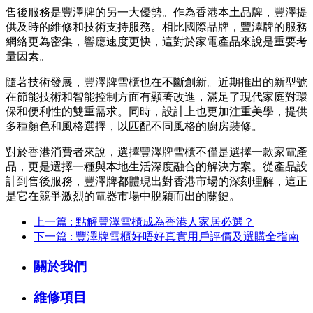
售後服務是豐澤牌的另一大優勢。作為香港本土品牌，豐澤提
供及時的維修和技術支持服務。相比國際品牌，豐澤牌的服務
網絡更為密集，響應速度更快，這對於家電產品來說是重要考
量因素。
隨著技術發展，豐澤牌雪櫃也在不斷創新。近期推出的新型號
在節能技術和智能控制方面有顯著改進，滿足了現代家庭對環
保和便利性的雙重需求。同時，設計上也更加注重美學，提供
多種顏色和風格選擇，以匹配不同風格的廚房裝修。
對於香港消費者來說，選擇豐澤牌雪櫃不僅是選擇一款家電產
品，更是選擇一種與本地生活深度融合的解決方案。從產品設
計到售後服務，豐澤牌都體現出對香港市場的深刻理解，這正
是它在競爭激烈的電器市場中脫穎而出的關鍵。
上一篇 : 點解豐澤雪櫃成為香港人家居必選？
下一篇 : 豐澤牌雪櫃好唔好真實用戶評價及選購全指南
關於我們
維修項目