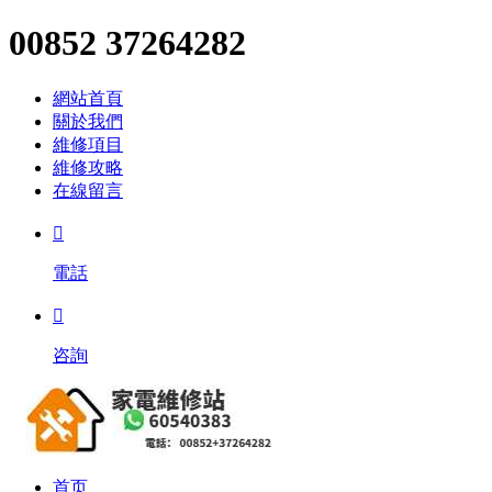
00852 37264282
網站首頁
關於我們
維修項目
維修攻略
在線留言

電話

咨詢
首页