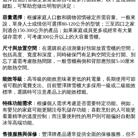
鍵點，可幫助您做出明智的決定：
容量選擇
：根據家庭人口數和購物習慣確定所需容量。一般來
說，單身人士或情侶可選擇80-120公升的型號；三至四口之家
則適合150-300公升的產品；如果家庭成員更多或經常有大量
儲存需求，可考慮300公升以上的大容量雪櫃。
尺寸與放置空間
：在選購前必須測量好預留放置雪櫃的空間，
包括高度、寬度和深度，同時確保門有足夠空間完全打開。別
忘了還需考慮散熱間隙，一般雪櫃兩側和背部應預留5-10厘米
的散熱空間。
能效等級
：高等級的能效意味著更低的耗電量，長期使用可節
省可觀的電費支出。目前豐澤牌雪櫃大多採用一級或二級能效
標準，選購時可注意產品上的能效標籤。
特殊功能需求
：根據個人需求考慮是否需要特定功能。例如，
有嬰兒的家庭可能更關注母乳儲存功能；喜歡烹飪的人可能更
看重精準的溫度控制；而注重便利性的用戶則可能偏好自動製
冰等高端功能。
售後服務與保修
：豐澤牌產品通常提供全面的保修服務，但不