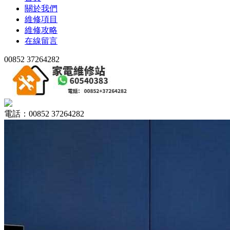
關於我們
維修項目
維修攻略
在線留言
00852 37264282
電話：00852 37264282