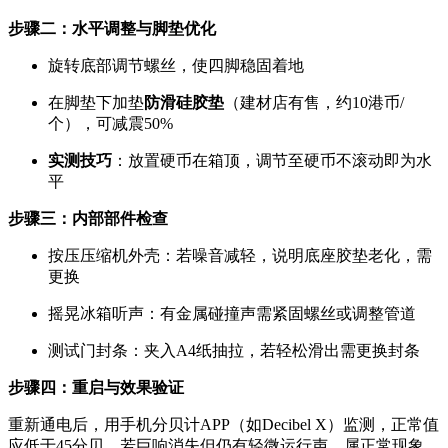
步骤二：水平调整与脚垫优化
旋转底部调节螺丝，使四脚稳固着地
在脚垫下加垫
防滑硅胶垫
（建材店有售，约10港币/
个），可减震50%
实测技巧
：放置硬币在箱顶，调节至硬币不滚动即为水
平
步骤三：内部部件检查
按压压缩机外壳：若噪音减轻，说明底座胶垫老化，需
更换
摇晃冰箱听声：有金属碰撞声需紧固螺丝或调整管道
测试门封条：夹入A4纸抽拉，若轻松滑出需更换封条
步骤四：重启与效果验证
重新通电后，用手机分贝计APP（如Decibel X）监测，正常值
应低于45分贝。若巨响消失但仍有轻微运行声，属正常现象。