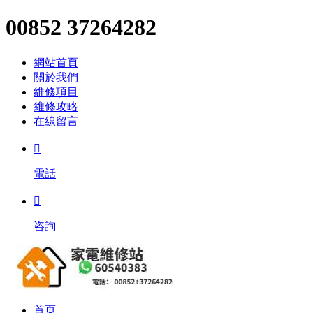
00852 37264282
網站首頁
關於我們
維修項目
維修攻略
在線留言

電話

咨詢
首页