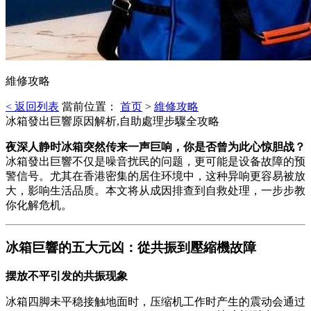
維修攻略
< 返回列表
當前位置：
首页
>
維修攻略
冰箱發出巨響原因解析,自助處理步驟全攻略
夜深人静时冰箱突然传来一声巨响，你是否曾为此心惊胆战？
冰箱發出巨響不仅是噪音扰民的问题，更可能是设备故障的预
警信号。尤其在香港密集的居住环境中，这种异响更容易被放
大，影响生活品质。本文将从成因排查到自救处理，一步步教
你化解危机。
冰箱巨響的五大元凶：從共振到壓縮機故障
摆放不平引发的共振现象
冰箱四脚未平稳接触地面时，压缩机工作时产生的震动会通过