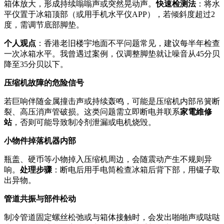
箱体放大，形成持续嗡嗡声或突然晃动声。
快速检测法
：将水
平仪置于冰箱顶部（或用手机水平仪APP），若倾斜度超过2
度，需调节底部脚垫。
个人观点
：香港老旧楼宇地面不平问题常见，建议每半年检查
一次冰箱水平。我曾遇过案例，仅调整脚垫就让噪音从45分贝
降至35分贝以下。
压缩机故障的危险信号
若巨响伴随金属撞击声或持续轰鸣，可能是压缩机内部吊簧断
裂、高压消声管破损。这类问题需立即断电并联系
家電維修
站
，否则可能导致制冷剂泄漏或电机烧毁。
小物件掉落机器内部
瓶盖、硬币等小物掉入压缩机周边，会随震动产生不规则异
响。
处理步骤
：断电后用手电筒检查冰箱后背下部，用镊子取
出异物。
管道共振与部件松动
制冷管道固定螺丝松弛或与箱体接触时，会发出啪啪声或哒哒