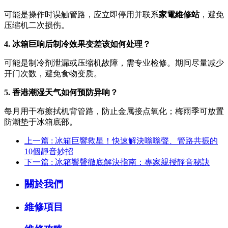
可能是操作时误触管路，应立即停用并联系
家電維修站
，避免
压缩机二次损伤。
4. 冰箱巨响后制冷效果变差该如何处理？
可能是制冷剂泄漏或压缩机故障，需专业检修。期间尽量减少
开门次数，避免食物变质。
5. 香港潮湿天气如何预防异响？
每月用干布擦拭机背管路，防止金属接点氧化；梅雨季可放置
防潮垫于冰箱底部。
上一篇 : 冰箱巨響救星！快速解決嗡嗡聲、管路共振的
10個靜音妙招
下一篇 : 冰箱響聲徹底解決指南：專家親授靜音秘訣
關於我們
維修項目