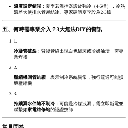
溫度設定錯誤
：夏季若溫控器設於強冷（4-5檔），冷熱
溫差大使排水管易結冰。專家建議夏季設為2-3檔
五、何時需專業介入？3大無法DIY的警訊
1.
冷凝管破裂
：背後管線出現白色鏽斑或冷媒油漬，需專
業焊接
2.
壓縮機回管結霜
：表示制冷系統異常，強行疏通可能損
壞壓縮機
3.
持續漏水伴隨不制冷
：可能是冷媒洩漏，需立即斷電並
聯繫如
家電維修站
的認證技師
常見問答