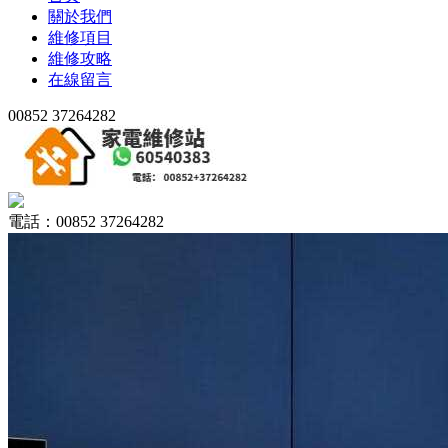
關於我們
維修項目
維修攻略
在線留言
00852 37264282
電話：00852 37264282