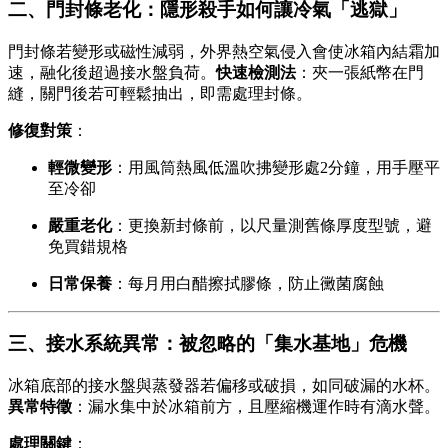
二、門封條老化：隱形殺手如何讓冷氣「逃獄」
門封條若變形或磁性減弱，外界熱空氣侵入會使冰箱內結霜加
速，融化後超過接水盤負荷。
快速檢測法
：夾一張紙幣在門
縫，關門後若可輕鬆抽出，即需處理封條。
修復對策
：
輕微變形
：用風筒熱風低溫吹拂變形處2分鐘，用手壓平
至冷卻
嚴重老化
：更換新封條前，以尺量測舊條厚度型號，避
免買錯規格
日常保養
：每月用白醋擦拭膠條，防止黴菌腐蝕
三、接水系統異常：被忽略的「集水基地」危機
冰箱底部的接水盤與蒸發器若偏移或破損，如同破漏的水杯。
異常特徵
：漏水集中於冰箱前方，且壓縮機運作時有滴水聲。
處理關鍵
：