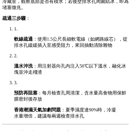
冷藏室，觀察底部是否有積水；若後壁排水孔周圍結冰，即為
堵塞徵兆。
疏通三步驟
：
1.
軟線疏通
：使用1.5公尺長細軟電線（如網路線芯），從
排水孔緩緩插入至感受阻力，來回抽動清除雜物
2.
溫水沖洗
：用注射器向孔內注入50℃以下溫水，融化冰
塊並沖走殘渣
3.
預防再阻塞
：每月檢查孔周清潔，含水量高食物用保鮮
膜密封後存放
香港潮濕天氣加劇問題
：夏季濕度達90%時，冷凝
水量增倍，建議每兩週檢查排水孔