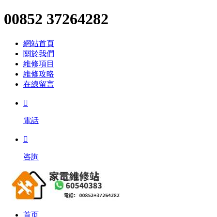
00852 37264282
網站首頁
關於我們
維修項目
維修攻略
在線留言

電話

咨詢
首页