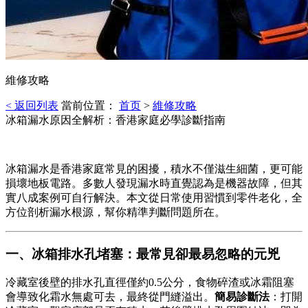
維修攻略
< 返回列表
當前位置：
首页
>
維修攻略
冰箱漏水原因全解析：香港家庭必學診斷指南
冰箱漏水是香港家庭常見的困擾，積水不僅滋生細菌，更可能
損壞地板電路。多數人發現漏水時直覺認為是機器故障，但其
實八成案例可自行解決。本文從日常使用習慣到零件老化，全
方位剖析漏水根源，幫你精準判斷問題所在。
一、冰箱排水孔堵塞：最常見卻最易忽略的元兇
冷藏室後壁的排水孔直徑僅約0.5公分，食物碎渣或冰霜阻塞
會導致化霜水無處可去，最終從門縫溢出。
簡易診斷法
：打開