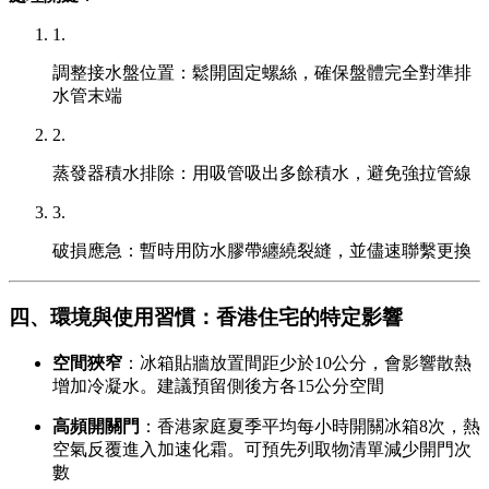
1.
調整接水盤位置：鬆開固定螺絲，確保盤體完全對準排
水管末端
2.
蒸發器積水排除：用吸管吸出多餘積水，避免強拉管線
3.
破損應急：暫時用防水膠帶纏繞裂縫，並儘速聯繫更換
四、環境與使用習慣：香港住宅的特定影響
空間狹窄
：冰箱貼牆放置間距少於10公分，會影響散熱
增加冷凝水。建議預留側後方各15公分空間
高頻開關門
：香港家庭夏季平均每小時開關冰箱8次，熱
空氣反覆進入加速化霜。可預先列取物清單減少開門次
數