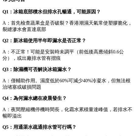
Q1：冰箱底部積水但排水孔暢通，可能原因？
A：首先檢查蔬果盒是否破裂？香港潮濕天氣常使塑膠脆化，
裂縫滲水會直達底部
Q2：新冰箱使用半年即漏水是否正常？
A：不正常！可能是安裝時未調平（前低後高應傾斜0.6公
分），或出廠排水管有摺痕
Q3：除濕機可否解決冰箱漏水？
A：僅輔助作用。濕度低於60%可減少40%冷凝水，但無法根
治堵塞或破損問題
Q4：為何漏水總在凌晨發生？
A：夜間壓縮機停機時間長，化霜水累積量達峰值，若排水不
暢即溢出
Q5：用通渠水疏通排水管可行嗎？