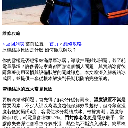
維修攻略
< 返回列表
當前位置：
首页
>
維修攻略
冰櫃結冰原因是什麼,如何徹底解決？
你的雪櫃是否經常結滿厚厚冰層，導致抽屜難以開關，甚至耗
電量暴增？許多香港家庭都面臨這個惱人問題，其實結冰背後
隱藏著使用習慣與設備狀態的關鍵訊息。本文將深入解析結冰
成因，並提供一套從根本解決到長期預防的完整策略。
雪櫃結冰的五大常見原因
要解決結冰問題，首先得了解水分從何而來。
溫度設置不當
是
首要因素，不少人誤以為溫度越低保鮮效果越好，但冷藏室溫
度若低於攝氏4度，容易使水分凝結成冰。根據實測，溫度每
降低1度，耗電量會增加5-7%。
門封條老化
更是隱形殺手，當
膠條失去彈性會導致冷氣外泄，熱空氣不斷流入結冰。簡單檢