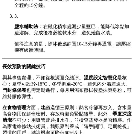
全程約15分鐘。
3.
鹽水輔助法
：在融化積水處灑少量鹽巴，能降低冰點加
速溶解。完成後務必擦乾水分，避免殘留水漬。
值得注意的是，除冰後應靜置10-15分鐘再通電，讓壓縮
機有緩衝時間。
長效預防的關鍵技巧
與其事後處理，不如從根源避免結冰。
溫度設定智慧化
是核
心：夏季可設於-18°C，冬季調至-20°C，避免內外溫差過大。
門封條保養
也需定期進行，每月用濕布擦拭後塗抹爽身粉，可
維持膠條彈性。
在
食物管理
方面，建議遵循三原則：熱食冷卻再放入、含水量
高食物用保鮮盒密封、存放時避免緊貼後壁。此外，
季度深度
清潔
不可少：用吸管疏通排水孔，並檢查蒸發器是否積塵。作
為家電維修站技術員，我觀察到養成「隨手關門、定期檢視」
習慣的用戶，結冰機率可降低60%以上。