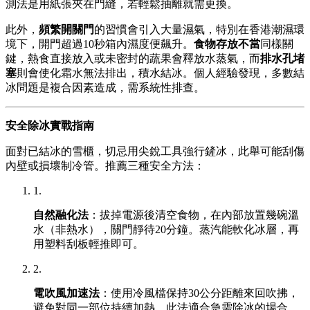
測法是用紙張夾在門縫，若輕鬆抽離就需更換。
此外，
頻繁開關門
的習慣會引入大量濕氣，特別在香港潮濕環
境下，開門超過10秒箱內濕度便飆升。
食物存放不當
同樣關
鍵，熱食直接放入或未密封的蔬果會釋放水蒸氣，而
排水孔堵
塞
則會使化霜水無法排出，積水結冰。個人經驗發現，多數結
冰問題是複合因素造成，需系統性排查。
安全除冰實戰指南
面對已結冰的雪櫃，切忌用尖銳工具強行鏟冰，此舉可能刮傷
內壁或損壞制冷管。推薦三種安全方法：
1.
自然融化法
：拔掉電源後清空食物，在內部放置幾碗溫
水（非熱水），關門靜待20分鐘。蒸汽能軟化冰層，再
用塑料刮板輕推即可。
2.
電吹風加速法
：使用冷風檔保持30公分距離來回吹拂，
避免對同一部位持續加熱。此法適合急需除冰的場合，