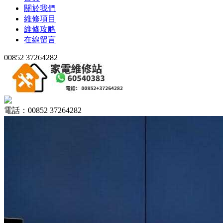
關於我們
維修項目
維修攻略
在線留言
00852 37264282
電話：00852 37264282