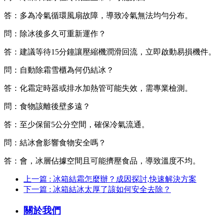
答：多為冷氣循環風扇故障，導致冷氣無法均勻分布。
問：除冰後多久可重新運作？
答：建議等待15分鐘讓壓縮機潤滑回流，立即啟動易損機件。
問：自動除霜雪櫃為何仍結冰？
答：化霜定時器或排水加熱管可能失效，需專業檢測。
問：食物該離後壁多遠？
答：至少保留5公分空間，確保冷氣流通。
問：結冰會影響食物安全嗎？
答：會，冰層佔據空間且可能擠壓食品，導致溫度不均。
上一篇 : 冰箱結霜怎麼辦？成因探討,快速解決方案
下一篇 : 冰箱結冰太厚了該如何安全去除？
關於我們