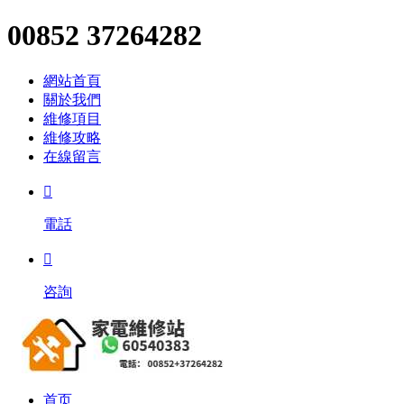
00852 37264282
網站首頁
關於我們
維修項目
維修攻略
在線留言

電話

咨詢
首页