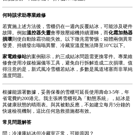
何時該求助專業維修
若實施上述方法後，雪櫃仍在一週內反覆結冰，可能涉及硬件
故障。例如
溫控器失靈
會導致壓縮機持續運轉，而
化霜加熱器
損壞
則使自動除霜功能失效。以下徵兆需警惕：箱體兩側異常
發燙、持續發出嗡嗡異響、冷藏室溫度無法降至10°C以下。
家電維修站
的案例顯示，約三成結冰問題需更換零件。專業維
修會使用冷媒檢漏儀等工具，避免自行拆解造成二次損壞。值
得注意的是，新式風冷雪櫃若結冰，多數是風道堵塞而非單純
溫度問題。
根據能源署數據，妥善保養的雪櫃可延長使用壽命3-5年，年
省電費約200港元。我主張將雪櫃視為「動態系統」，結冰是
其健康狀態的晴雨表。與其被動反應，不如建立每月5分鐘的
快速檢視機制，這比任何急救措施都有效。
常見問題解答
問：冷凍庫結冰但冷藏室正常，可能原因？