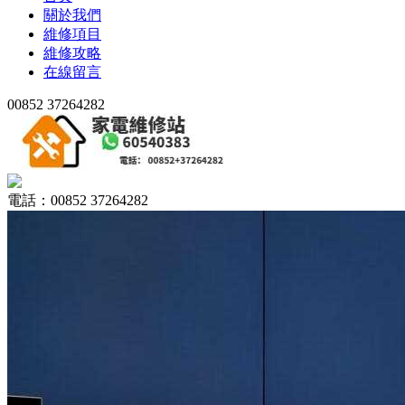
關於我們
維修項目
維修攻略
在線留言
00852 37264282
電話：00852 37264282