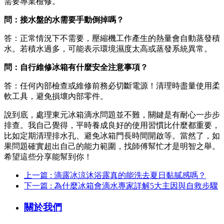
需要專業檢修。
問：接水盤的水需要手動倒掉嗎？
答：正常情況下不需要，壓縮機工作產生的熱量會自動蒸發積
水。若積水過多，可能表示環境濕度太高或蒸發系統異常。
問：自行維修冰箱有什麼安全注意事項？
答：任何內部檢查或維修前務必切斷電源！清理時盡量使用柔
軟工具，避免損壞內部零件。
說到底，處理東元冰箱滴水問題並不難，關鍵是有耐心一步步
排查。我自己覺得，平時養成良好的使用習慣比什麼都重要，
比如定期清理排水孔、避免冰箱門長時間開啟等。當然了，如
果問題確實超出自己的能力範圍，找師傅幫忙才是明智之舉。
希望這些分享能幫到你！
上一篇 : 滴露冰涼沐浴露真的能洗去夏日黏膩感嗎？
下一篇 : 為什麼冰箱會滴水專家詳解5大主因與自救步驟
關於我們