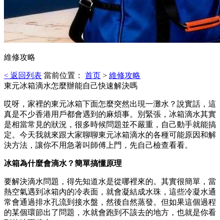
維修攻略
< 返回列表
當前位置：
首页
>
維修攻略
東元冰箱滴水怎麼辦能自己快速解決嗎
哎呀，家裡的東元冰箱下面怎麼突然出現一灘水？說實話，這
真是不少香港用戶都會遇到的麻煩事。別緊張，冰箱滴水其實
是相當常見的狀況，很多時候問題並不嚴重，自己動手就能搞
定。今天我就來跟大家聊聊東元冰箱滴水的各種可能原因和解
決方法，讓你不用急著叫師傅上門，先自己檢查看看。
冰箱為什麼會滴水？簡單搞懂原理
要解決滴水問題，得先知道水是從哪裡來的。其實很簡單，當
熱空氣遇到冰箱內的冷表面，就會凝結成水珠，這些冷凝水通
常會通過排水孔流到接水盤，然後自然蒸發。但如果這個過程
的某個環節出了問題，水就會跑到不該去的地方，也就是你看