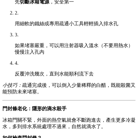
先
切斷冰箱電源
，安全第一
2.
用細軟的鐵絲或專用疏通小工具輕輕插入排水孔
3.
如果堵塞嚴重，可以用注射器吸入溫水（不要用熱水）
慢慢注入孔內
4.
反覆沖洗幾次，直到水能順利流下去
小技巧：
疏通完成後，可以倒入少量稀釋的白醋，既能殺菌又
能預防未來堵塞。
門封條老化：隱形的滴水殺手
冰箱門關不緊，外面的熱空氣就會不斷跑進去，產生更多冷凝
水，多到排水系統處理不過來，自然就滴水了。
如何檢查門封條？