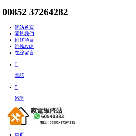
00852 37264282
網站首頁
關於我們
維修項目
維修攻略
在線留言

電話

咨詢
首页