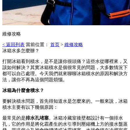
維修攻略
< 返回列表
當前位置：
首页
>
維修攻略
冰箱水多怎麼辦？
打開冰箱看到積水，是不是讓你很頭痛？這些水從哪裡來，又
該如何解決？其實冰箱積水是個很常見的問題，大多數情況下
都可以自己處理。今天我們就來聊聊冰箱積水的原因和解決方
法，讓你不再為這個問題煩惱。
冰箱為什麼會積水？
要解決積水問題，首先得知道水是怎麼來的。一般來說，冰箱
積水主要有以下幾個原因：
最常見的是
排水孔堵塞
。冰箱冷藏室後壁都設計有一個排水
孔，它的作用是將化霜產生的水引導到壓縮機上方的接水盤蒸