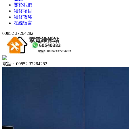
關於我們
維修項目
維修攻略
在線留言
00852 37264282
電話：00852 37264282