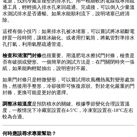
電源，找到冷藏室後壁的排水孔。用一根細軟的電線或專用疏
通工具，輕輕插入排水孔來回疏通。完成後，可以倒入少量溫
水測試排水是否通暢。如果水能順利流下，說明堵塞已經清
除。
這裡有個小技巧：如果排水孔被冰堵塞，可以嘗試將冰箱斷電
靜置一段時間，讓積冰融化。或者用打氣筒，將氣管對準排水
孔打氣，利用氣壓疏通管道。
檢查和清潔門封條
也很重要。用溫肥皂水擦拭門封條，檢查是
否有破損或變形。一個簡單的測試方法是：在門關閉時夾一張
紙，如果能夠輕鬆抽出，說明密封不嚴。
如果門封條只是輕微變形，可以嘗試用吹風機熱風對變形處加
熱，然後用手整形，冷卻後即可恢復原狀。對於老化嚴重的門
封條，更換可能是更好的選擇。
調整冰箱溫度
是預防積水的關鍵。根據季節變化合理設置溫
度，一般情況下冷藏室設置在4-5°C，冷凍室設置在-18°C左右
較為合適。
何時應該尋求專業幫助？