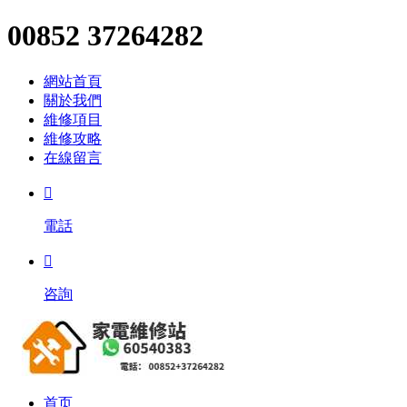
00852 37264282
網站首頁
關於我們
維修項目
維修攻略
在線留言

電話

咨詢
首页