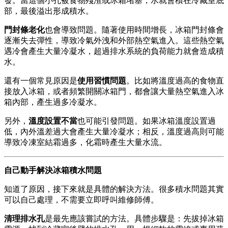
發。當這個小孔被食物殘渣或冰霜堵塞，水就會積在冷藏室底
部，最後溢出形成積水。
門封條老化
也會導致問題。隨著使用時間增長，冰箱門封條會
逐漸失去彈性，導致冷氣外洩和外部熱空氣進入。這些熱空氣
遇冷會產生大量冷凝水，超過排水系統的負荷能力就會造成積
水。
還有一個常見原因是
使用習慣問題
。比如將溫度過高的食物直
接放入冰箱，或者頻繁開關冰箱門，都會讓大量熱空氣進入冰
箱內部，產生過多冷凝水。
另外，
溫度設置不當
也可能引發問題。如果冰箱溫度設置過
低，內外溫差過大會產生大量冷凝水；相反，溫度過高則可能
導致冷凍室結霜過多，化霜時產生大量水流。
自己動手解決冰箱積水問題
知道了原因，接下來就是具體的解決方法。很多積水問題其實
可以自己處理，不需要立即呼叫維修師傅。
清理排水孔
是最先應該嘗試的方法。具體步驟是：先拔掉冰箱