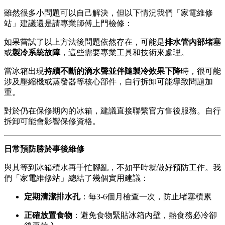
雖然很多小問題可以自己解決，但以下情況我們「家電維修
站」建議還是請專業師傅上門檢修：
如果嘗試了以上方法後問題依然存在，可能是
排水管內部堵塞
或
製冷系統故障
，這些需要專業工具和技術來處理。
當冰箱出現
持續不斷的滴水聲並伴隨製冷效果下降
時，很可能
涉及壓縮機或蒸發器等核心部件，自行拆卸可能導致問題加
重。
對於仍在保修期內的冰箱，建議直接聯繫官方售後服務。自行
拆卸可能會影響保修資格。
日常預防勝於事後維修
與其等到冰箱積水再手忙腳亂，不如平時就做好預防工作。我
們「家電維修站」總結了幾個實用建議：
定期清潔排水孔
：每3-6個月檢查一次，防止堵塞積累
正確放置食物
：避免食物緊貼冰箱內壁，熱食務必冷卻