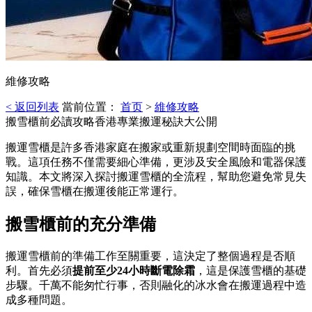
維修攻略
< 返回列表
當前位置：
首页
>
維修攻略
搬雪櫃前必讀攻略香港專業搬運秘訣大公開
搬運雪櫃是許多香港家庭在搬家或重新規劃空間時面臨的挑
戰。這項任務不僅需要細心準備，更涉及安全風險和電器保護
知識。本文將深入探討搬運雪櫃的全流程，幫助您避免常見失
誤，確保雪櫃在搬運後能正常運行。
搬雪櫃前的充分準備
搬運雪櫃前的準備工作至關重要，這決定了整個過程是否順
利。首先必須
提前至少24小時斷電除霜
，這是保護雪櫃的基礎
步驟。千萬不能匆忙行事，否則融化的冰水會在搬運過程中造
成多種問題。