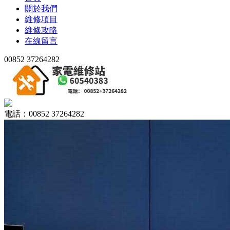
關於我們
維修項目
維修攻略
在線留言
00852 37264282
電話：00852 37264282