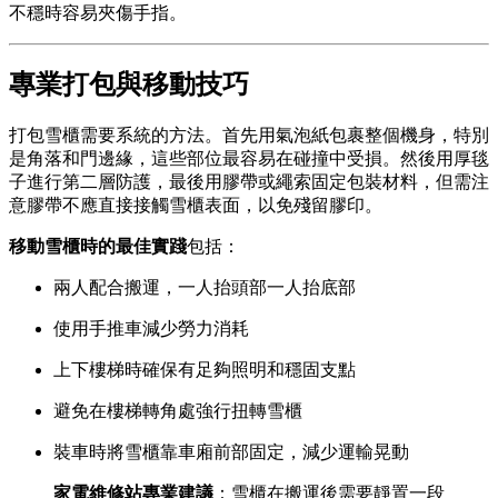
不穩時容易夾傷手指。
專業打包與移動技巧
打包雪櫃需要系統的方法。首先用氣泡紙包裹整個機身，特別
是角落和門邊緣，這些部位最容易在碰撞中受損。然後用厚毯
子進行第二層防護，最後用膠帶或繩索固定包裝材料，但需注
意膠帶不應直接接觸雪櫃表面，以免殘留膠印。
移動雪櫃時的最佳實踐
包括：
兩人配合搬運，一人抬頭部一人抬底部
使用手推車減少勞力消耗
上下樓梯時確保有足夠照明和穩固支點
避免在樓梯轉角處強行扭轉雪櫃
裝車時將雪櫃靠車廂前部固定，減少運輸晃動
家電維修站專業建議
：雪櫃在搬運後需要靜置一段