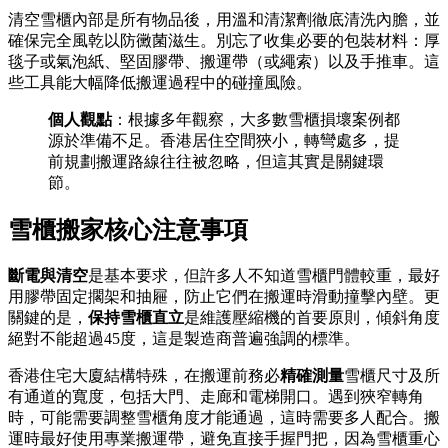
清空雪櫃內部是所有物品後，用溫和清潔劑徹底清洗內膽，並
確保完全風乾以防黴菌滋生。別忘了收集必要的包裝材料：厚
毯子或氣泡紙、堅固膠帶、搬運帶（或繩索）以及手推車。這
些工具能大幅降低搬運過程中的碰撞風險。
個人觀點
：根據多年觀察，大多數雪櫃損壞案例都
源於準備不足。香港居住空間狹小，轉彎處多，提
前規劃搬運路線往往被忽略，但這其實是關鍵環
節。
雪櫃搬家核心注意事項
斷電與清空
是基本要求，但許多人不知道雪櫃門體較重，最好
用膠帶固定擱架和抽屜，防止它們在搬運時滑動撞擊內壁。更
關鍵的是，
保持雪櫃直立
是維護壓縮機的首要原則，傾斜角度
絕對不能超過45度，這是製造商普遍強調的標準。
香港住宅大廈結構特殊，在搬運前務必
精確測量
雪櫃尺寸及所
有通道的寬度，包括大門、走廊和電梯開口。遇到狹窄轉角
時，可能需要調整雪櫃角度才能通過，這時需要多人配合。搬
運時最好使用專業搬運帶，避免直接手握門把，因為雪櫃重心