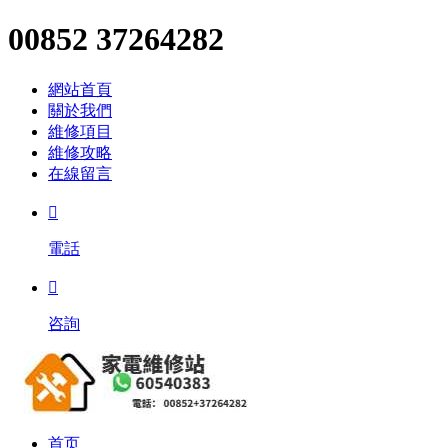
00852 37264282
網站首頁
關於我們
維修項目
維修攻略
在線留言

電話

咨詢
首页