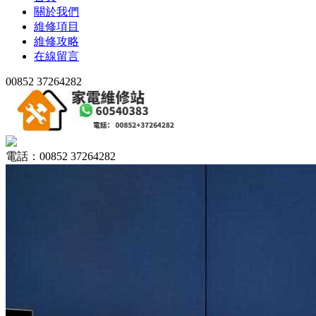
關於我們
維修項目
維修攻略
在線留言
00852 37264282
電話：00852 37264282