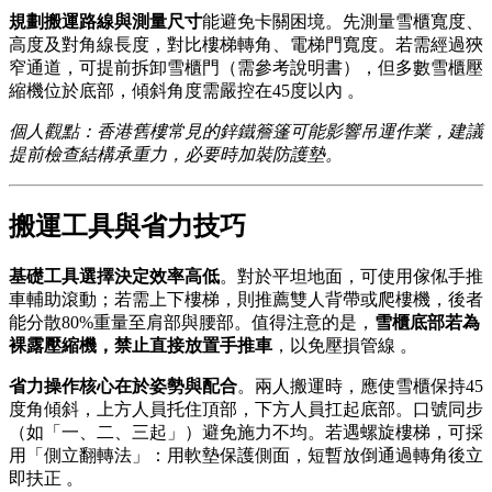
規劃搬運路線與測量尺寸
能避免卡關困境。先測量雪櫃寬度、
高度及對角線長度，對比樓梯轉角、電梯門寬度。若需經過狹
窄通道，可提前拆卸雪櫃門（需參考說明書），但多數雪櫃壓
縮機位於底部，傾斜角度需嚴控在45度以內 。
個人觀點：香港舊樓常見的鋅鐵簷篷可能影響吊運作業，建議
提前檢查結構承重力，必要時加裝防護墊。
搬運工具與省力技巧
基礎工具選擇決定效率高低
。對於平坦地面，可使用傢俬手推
車輔助滾動；若需上下樓梯，則推薦雙人背帶或爬樓機，後者
能分散80%重量至肩部與腰部。值得注意的是，
雪櫃底部若為
裸露壓縮機，禁止直接放置手推車
，以免壓損管線 。
省力操作核心在於姿勢與配合
。兩人搬運時，應使雪櫃保持45
度角傾斜，上方人員托住頂部，下方人員扛起底部。口號同步
（如「一、二、三起」）避免施力不均。若遇螺旋樓梯，可採
用「側立翻轉法」：用軟墊保護側面，短暫放倒通過轉角後立
即扶正 。