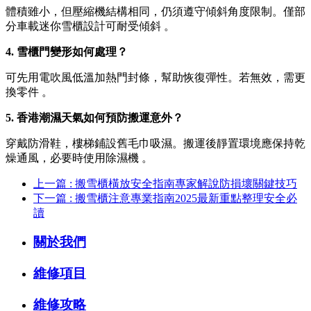
體積雖小，但壓縮機結構相同，仍須遵守傾斜角度限制。僅部
分車載迷你雪櫃設計可耐受傾斜 。
4. 雪櫃門變形如何處理？
可先用電吹風低溫加熱門封條，幫助恢復彈性。若無效，需更
換零件 。
5. 香港潮濕天氣如何預防搬運意外？
穿戴防滑鞋，樓梯鋪設舊毛巾吸濕。搬運後靜置環境應保持乾
燥通風，必要時使用除濕機 。
上一篇 : 搬雪櫃橫放安全指南專家解說防損壞關鍵技巧
下一篇 : 搬雪櫃注意專業指南2025最新重點整理安全必
讀
關於我們
維修項目
維修攻略