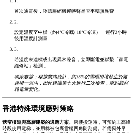
1.
首次通電後，聆聽壓縮機運轉聲是否平穩無異響
2.
設定溫度至中檔（約4°C冷藏/-18°C冷凍），運行2小時
後用溫度計測量
3.
若溫度未達標或出現異常噪音，立即斷電並聯繫「家電
維修站」檢測 。
獨家數據：根據業內統計，約35%的雪櫃損壞發生於搬
運後一週內，因此建議第七天進行二次檢查，重點觀察
耗電量變化。
香港特殊環境應對策略
狹窄樓道與高層建築的適應方案
。唐樓搬運時，可預約非高峰
時段使用電梯，並用棉被包裹雪櫃四角防刮傷。若需窗外吊