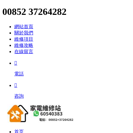
00852 37264282
網站首頁
關於我們
維修項目
維修攻略
在線留言

電話

咨詢
首页