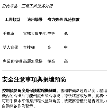
對比表格：三種工具優劣分析
工具類型
適用場景
省力效果
風險指數
手推車
電梯大廈平地
中等
低
雙人背帶
窄樓梯
高
中
專業爬樓機
高層無電梯
極高
高
安全注意事項與損壞預防
控制傾斜角度是保護壓縮機關鍵
。雪櫃若傾斜超過45度，壓縮
機內的冷凍油可能倒流至製冷系統，導致堵塞或故障。實務中
可用手機水平儀應用程式監測角度，或觀察雪櫃門是否因重力
自動開啟作為警示 。