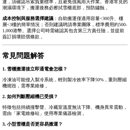
運，須確認吊索負重標準，且避免強風雨天作業。香港常見的
潮濕環境下，搬運後務必擦拭雪櫃底部，預防鏽蝕 。
成本控制與服務選擇建議
：自助搬運僅適用容量<300升、樓
層<3樓的簡單情況；否則建議聘請專業團隊，標準費用約500-
1,000港幣。選擇公司時需確認其包含第三方責任險，並提前
簽訂損壞賠償條款 。
常見問題解答
1. 雪櫃搬運後立即通電會怎樣？
冷凍油可能侵入製冷系統，輕則製冷效率下降50%，重則壓縮
機燒毀，需專業維修 。
2. 如何判斷壓縮機已受損？
特徵包括持續撞擊聲、冷藏室溫度無法下降、機身異常震動，
需由「家電維修站」使用專業儀器檢測 。
3. 小型雪櫃是否更容易搬運？