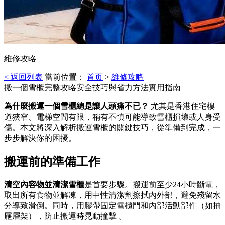
維修攻略
< 返回列表
當前位置：
首页
>
維修攻略
搬一個雪櫃完整攻略安全技巧與省力方法實用指南
為什麼搬運一個雪櫃總是讓人頭痛不已？
​ 尤其是香港住宅樓
道狹窄、電梯空間有限，稍有不慎可能導致雪櫃損壞或人身受
傷。本文將深入解析搬運雪櫃的關鍵技巧，從準備到完成，一
步步解決你的困擾。
搬運前的準備工作
清空內容物並清潔雪櫃
是首要步驟。搬運前至少24小時斷電，
取出所有食物並解凍，用中性清潔劑擦拭內外部，避免殘留水
分導致滑倒。同時，用膠帶固定雪櫃門和內部活動部件（如抽
屜層架），防止搬運時晃動撞擊 。