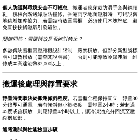
個人防護與環境安全不可輕忽
。搬運者應穿戴防滑手套與鋼頭
鞋，樓梯台階邊緣貼防撞條。香港雨季地面濕滑時，可鋪設舊
地毯增加摩擦力。若需臨時放置雪櫃，必須使用木塊墊底，避
免直接接觸濕氣引發鏽蝕 。
關鍵問答：雪櫃橫放是否絕對禁止？
多數傳統雪櫃因壓縮機設計限制，嚴禁橫放。但部分新型號標
明可短暫橫放（需查閱說明書），否則可能導致冷媒洩漏，維
修成本高達港幣$2,000以上 。
搬運後處理與靜置要求
靜置時間取決於搬運傾斜程度
。若雪櫃全程保持直立，靜置30
分鐘即可通電；若有傾斜但小於45度，需靜置2小時；若超過
45度或曾橫放，則應靜置4小時以上，讓冷凍油充分回流至壓
縮機底部 。
通電測試與性能檢查步驟
：