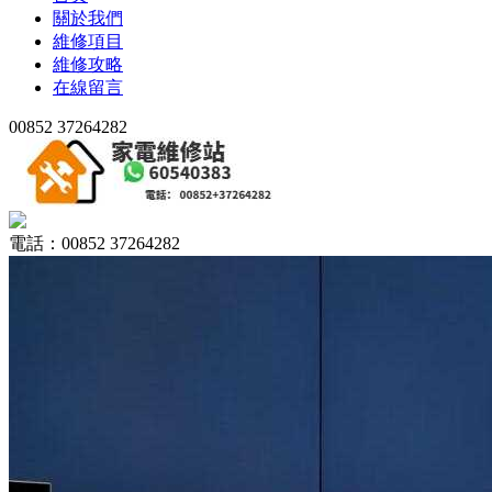
關於我們
維修項目
維修攻略
在線留言
00852 37264282
電話：00852 37264282