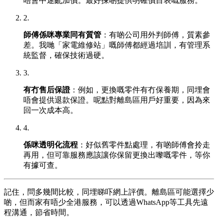
唔會中途亂加價。最好揀啲提供明確價目表嘅服務。
2.
師傅係咪專業同有質管
：有啲公司用外判師傅，質素參
差。我哋「家電維修站」嘅師傅都經過培訓，有管理系
統監督，確保技術過硬。
3.
有冇售后保證
：例如，更換嘅零件有冇保養期，同埋會
唔會提供退款保證。呢點對離島區用戶好重要，因為來
回一次成本高。
4.
係咪透明化流程
：好似舊零件點處理，有啲師傅會拎走
再用，但可靠服務應該讓你保留更換出嚟嘅零件，等你
有據可查。
記住，問多幾間比較，同埋睇吓網上評價。離島區可能選擇少
啲，但而家有唔少全港服務，可以透過WhatsApp等工具先遠
程溝通，節省時間。