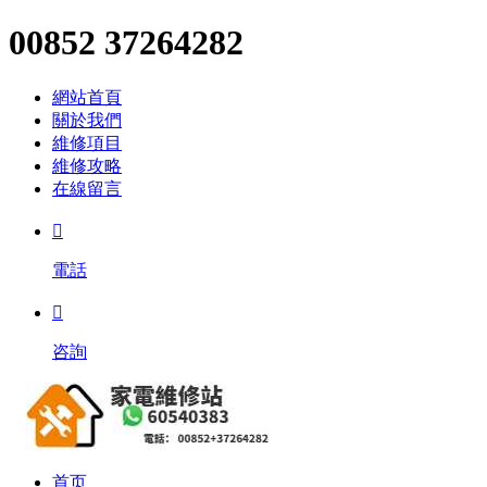
00852 37264282
網站首頁
關於我們
維修項目
維修攻略
在線留言

電話

咨詢
首页