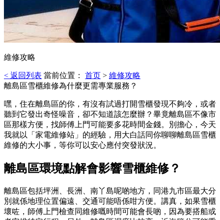
維修攻略
< 返回列表
當前位置：
首页
>
維修攻略
離島區雪櫃維修為什麼更需專業服務？
嘿，住在離島區的你，有沒有試過打開雪櫃發現不夠冷，或者
聽到它發出奇怪噪音，卻不知道該怎麼辦？畢竟離島區不像市
區那樣方便，找師傅上門可能要多花時間金錢。別擔心，今天
我就以「家電維修站」的經驗，用大白話同你聊聊離島區雪櫃
維修的大小事，等你可以安心應付突發狀況。
離島區環境點解會影響雪櫃維修？
離島區包括坪洲、長洲、南丫島呢啲地方，同港九市區最大分
別就係地理位置偏遠、交通可能唔係咁方便。講真，如果雪櫃
壞咗，師傅上門檢查同維修嘅時間可能會長啲，因為要搭船或