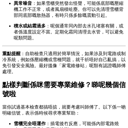
異常噪音
：如果雪櫃突然發出怪聲，可能係底部嘅壓縮
機工作不正常，或者風扇積咗塵。你可以先清理雪櫃背
部同底部嘅散熱器，有時只係多餘嘅震動引起。
積水或結霜過多
：呢個通常同內部去水孔堵塞有關，或
者係溫度設定不當。定期化霜同清理去水管，可以避免
呢類問題。
重點提醒
：自助檢查只適用於簡單情況，如果涉及到電路或制
冷系統，例如係壓縮機或雪種問題，就千祈唔好自己亂搞，以
免引發安全風險。最好搵像「家電維修站」呢類有認證嘅師傅
處理。
點樣判斷係咪需要專業維修？睇呢幾個信
號啦
當你試過基本檢查都搞唔掂，就要考慮叫師傅了。以下係一啲
明確信號，表示係時候尋求專業幫助：
雪櫃完全唔運作
：插電後冇反應，可能係內部電路燒