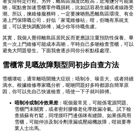
者安排特定行程。另外，離島區濕度比較高，近海鹽分可能重
啲，呢點會加速雪櫃零件嘅損耗，比如話容易生鏽或者線路受
潮。所以，揀維修服務時，一定要揀啲熟悉離島區環境、有全
港上門保障嘅公司，好似「家電維修站」咁，佢哋有系統支
援，可以更快調配師傅，減少你等待嘅焦慮。
其實，我個人覺得離島區居民反而更應該注重預防性保養。畢
竟一次上門維修可能成本高啲，平時自己多啲檢查雪櫃，可以
避免大問題發生。下面我會逐步同你分析點樣處理。
雪櫃常見嘅故障類型同初步自查方法
雪櫃壞咗，通常離唔開幾大症狀：唔制冷、噪音大、或者持續
滴水。根據維修專家嘅分析，呢啲問題好多時都源自簡單原
因，你可以先自己快速檢查，唔使一下子就叫師傅。
唔制冷或制冷效果差
：呢個最常見，可能係電源問題、
雪櫃門未關實，或者密封膠條老化導致漏冷氣。試下檢
查插蘇有冇鬆，同埋摸吓門邊係咪有縫隙。如果係商用
雪櫃，可能仲涉及制冷劑泄漏或壓縮機故障，咁就要專
業人士出馬。