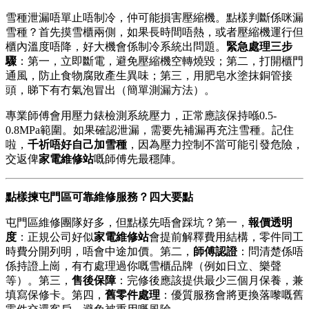
雪種泄漏唔單止唔制冷，仲可能損害壓縮機。點樣判斷係咪漏
雪種？首先摸雪櫃兩側，如果長時間唔熱，或者壓縮機運行但
櫃內溫度唔降，好大機會係制冷系統出問題。
緊急處理三步
驟
：第一，立即斷電，避免壓縮機空轉燒毀；第二，打開櫃門
通風，防止食物腐敗產生異味；第三，用肥皂水塗抹銅管接
頭，睇下有冇氣泡冒出（簡單測漏方法）。
專業師傅會用壓力錶檢測系統壓力，正常應該保持喺0.5-
0.8MPa範圍。如果確認泄漏，需要先補漏再充注雪種。記住
啦，
千祈唔好自己加雪種
，因為壓力控制不當可能引發危險，
交返俾
家電維修站
嘅師傅先最穩陣。
點樣揀屯門區可靠維修服務？四大要點
屯門區維修團隊好多，但點樣先唔會踩坑？第一，
報價透明
度
：正規公司好似
家電維修站
會提前解釋費用結構，零件同工
時費分開列明，唔會中途加價。第二，
師傅認證
：問清楚係唔
係持證上崗，有冇處理過你嘅雪櫃品牌（例如日立、樂聲
等）。第三，
售後保障
：完修後應該提供最少三個月保養，兼
填寫保修卡。第四，
舊零件處理
：優質服務會將更換落嚟嘅舊