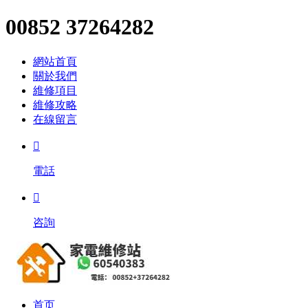
00852 37264282
網站首頁
關於我們
維修項目
維修攻略
在線留言

電話

咨詢
首页