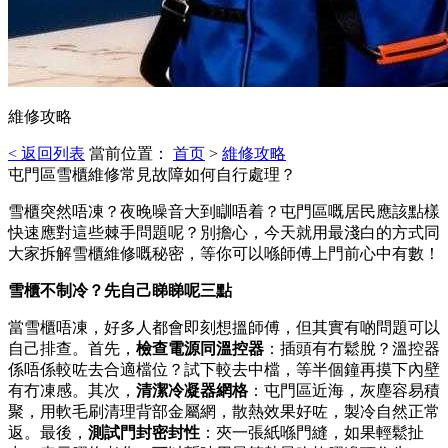
維修攻略
< 返回列表
當前位置：
首页
>
維修攻略
屯門區雪櫃維修常見故障如何自行處理？
雪櫃突然唔凍？夜晚噪音大到瞓唔着？屯門區嘅居民應該點樣
快速應對這些棘手問題呢？別擔心，今天就用最淺白的方式同
大家拆解雪櫃維修嘅秘密，等你可以喺師傅上門前心中有數！
雪櫃不制冷？先自己睇睇呢三點
當雪櫃唔凍，好多人都會即刻想搵師傅，但其實有啲問題可以
自己排查。首先，
檢查電源同溫控器
：插頭有冇鬆脫？溫控器
係唔係較咗去合適檔位？試下較去中檔，等半個鐘再摸下內壁
有冇凍感。其次，
清潔冷凝器網格
：屯門區近海，灰塵容易積
聚，用軟毛刷清理背部金屬網，散熱效果好咗，製冷自然正常
返。最後，
測試門封密封性
：夾一張紙喺門縫，如果輕鬆扯