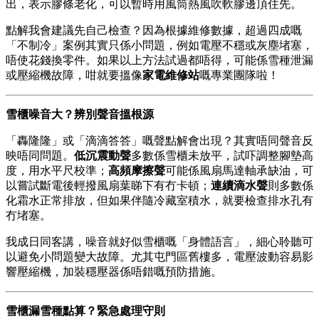
出，表示膠條老化，可以暫時用風筒熱風吹軟膠邊頂住先。
點解我會建議先自己檢查？因為根據維修數據，超過四成嘅
「不制冷」案例其實只係小問題，例如電壓不穩或灰塵堵塞，
唔使花錢換零件。如果以上方法試過都唔得，可能係雪種泄漏
或壓縮機故障，咁就要搵像
家電維修站
嘅專業團隊啦！
雪櫃噪音大？辨別聲音搵根源
「轟隆隆」或「滴滴答答」嘅聲點解會出現？其實唔同聲音反
映唔同問題。
低沉震動聲
多數係雪櫃未放平，試吓調整腳墊高
度，用水平尺校準；
高頻摩擦聲
可能係風扇馬達軸承缺油，可
以嘗試斷電後輕撥風扇葉睇下有冇卡頓；
連續滴水聲
則多數係
化霜水正常排放，但如果伴隨冷藏室積水，就要檢查排水孔有
冇堵塞。
我成日同客講，噪音就好似雪櫃嘅「身體語言」，細心聆聽可
以避免小問題變大故障。尤其屯門區舊樓多，電壓波動容易影
響壓縮機，加裝穩壓器係唔錯嘅預防措施。
雪櫃漏雪種點算？緊急處理守則