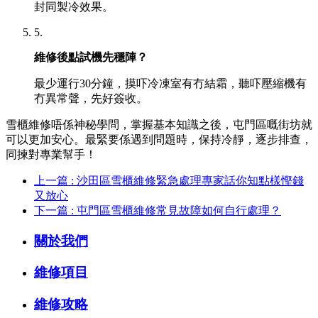
封同製冷效果。
5.
維修後點試機先穩陣？
最少運行30分鐘，摸吓冷凍室有冇結霜，聽吓壓縮機有
冇異常聲，先好簽收。
雪櫃維修唔係神秘學問，掌握基本知識之後，屯門區嘅街坊就
可以更加安心。最緊要係遇到問題時，保持冷靜，逐步排查，
同揀對專業幫手！
上一篇 : 沙田區雪櫃維修緊急處理專家話你知點樣慳錢
又放心
下一篇 : 屯門區雪櫃維修常見故障如何自行處理？
關於我們
維修項目
維修攻略