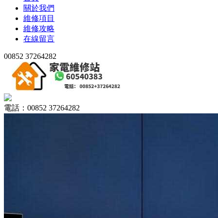
關於我們
維修項目
維修攻略
在線留言
00852 37264282
電話：00852 37264282