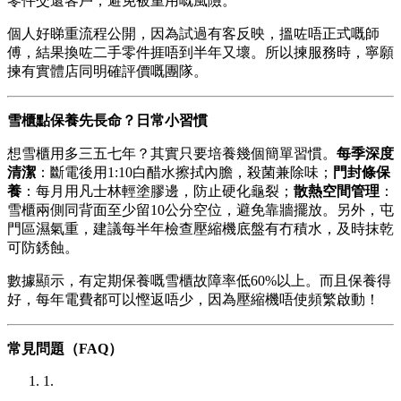
零件交還客戶，避免被重用嘅風險。
個人好睇重流程公開，因為試過有客反映，搵咗唔正式嘅師
傅，結果換咗二手零件捱唔到半年又壞。所以揀服務時，寧願
揀有實體店同明確評價嘅團隊。
雪櫃點保養先長命？日常小習慣
想雪櫃用多三五七年？其實只要培養幾個簡單習慣。
每季深度
清潔
：斷電後用1:10白醋水擦拭內膽，殺菌兼除味；
門封條保
養
：每月用凡士林輕塗膠邊，防止硬化龜裂；
散熱空間管理
：
雪櫃兩側同背面至少留10公分空位，避免靠牆擺放。另外，屯
門區濕氣重，建議每半年檢查壓縮機底盤有冇積水，及時抹乾
可防銹蝕。
數據顯示，有定期保養嘅雪櫃故障率低60%以上。而且保養得
好，每年電費都可以慳返唔少，因為壓縮機唔使頻繁啟動！
常見問題（FAQ）
1.