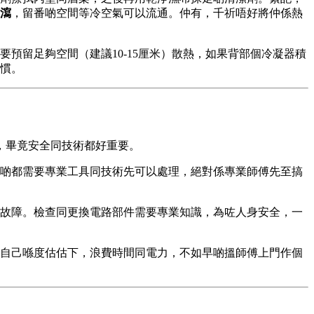
瀉
，留番啲空間等冷空氣可以流通。仲有，千祈唔好將仲係熱
預留足夠空間（建議10-15厘米）散熱，如果背部個冷凝器積
慣。
，畢竟安全同技術都好重要。
啲都需要專業工具同技術先可以處理，絕對係專業師傅先至搞
故障。檢查同更換電路部件需要專業知識，為咗人身安全，一
自己喺度估估下，浪費時間同電力，不如早啲搵師傅上門作個