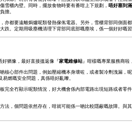
傷雪櫃內壁。同時，擺放食物時要有番咁上下規劃，
唔好塞到滿
負擔。
，亦都要遠離焗爐呢類發熱傢俬電器。另外，雪櫃背部同側面都要
大跌。定期用吸塵機清理下背部同底部嘅塵埃，係一個好好嘅習
唔好猶豫，最好直接搵返像『
家電維修站
』咁樣嘅專業服務商啦
啲核心部件出問題，例如壓縮機本身壞咗，或者製冷劑洩漏，呢
涉及易燃嘅安全問題，真係唔好亂嚟。
板完全冇顯示呢類情況，好大機會係內部電路出現短路或者零件
方法，個問題依然存在，咁就可能係一啲比較隱蔽嘅故障。與其