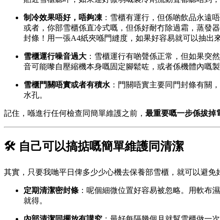
制冷效果唔好，唔夠凍
：雪櫃有運行，但係啲飲品永遠唔
或者，你部雪櫃係直冷式嘅，但係好耐冇除過霜，蒸發器
封條！用一張A4紙夾喺門縫度，如果好容易就可以抽出
雪櫃運行噪音過大
：雪櫃運行有啲聲係正常，但如果突然
音可能嚟自壓縮機本身嘅固定腳鬆咗，或者係機體內嘅製
雪櫃門關唔實或者有積水
：門關唔實主要同門封條有關，
水孔。
記住，喺進行任何檢查同簡單維護之前，
最重要嘅一步係拔掉
🛠️ 自己可以搞掂嘅簡單維護同清潔
其實，只要我哋平日俾多少少心機去保養部雪櫃，就可以避免
定期清潔密封條
：呢個細微位置好容易被忽略。用軟布濕
就得。
內部清潔同擺放有講究
：最好每隔幾個月就幫雪櫃做一次