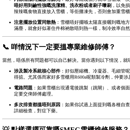
唔好用到鹼性強嘅洗潔精、洗衣粉或者刷子嚟刷
，以免損
辣辣嘅食物直接放入雪櫃，等佢攤凍先，否則會加重雪櫃
注意擺放位置同散熱
：雪櫃唔好擺喺太陽直接曬到嘅地方
滿塵，就會好似著住件棉衲散唔到熱一樣，制冷效率自然
📞 咩情況下一定要搵專業維修師傅？
當然，唔係所有問題都可以自己解決。當你遇到以下情況，就
涉及製冷系統核心部件
：好似壓縮機、冷凝器、毛細管呢
得掂。尤其係而家好多雪櫃用R600a呢類製冷劑，仲要
電路問題
：如果雪櫃出現通電後跳製（跳閘）、或者個面
定要交俾師傅處理。
多次排查都搵唔到原因
：如果你試過上面提到嘅各種自查
詳細檢查，對症下藥。
💡 點樣選擇可靠嘅SMEG雪櫃維修服務？