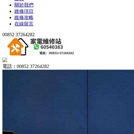
關於我們
維修項目
維修攻略
在線留言
00852 37264282
電話：00852 37264282