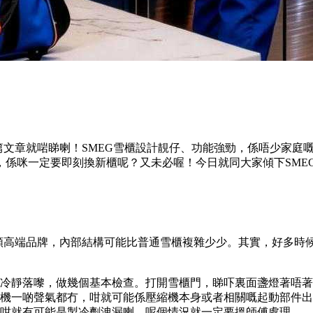
篇文章就啱睇喇！SMEG雪櫃設計靚仔、功能強勁，係唔少家庭
，係咪一定要即刻換新櫃呢？又未必喔！今日就同大家傾下SME
呢類高端品牌，內部結構可能比普通雪櫃複雜少少。其實，好多時
冷靜落嚟，做幾個基本檢查。打開雪櫃門，睇吓裏面盞燈著唔著
機一啲聲氣都冇，咁就可能係壓縮機本身或者相關嘅起動部件出
咁就有可能是製冷劑洩漏喇，呢個情況就一定要搵師傅處理。