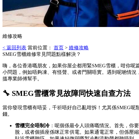
維修攻略
< 返回列表
當前位置：
首页
>
維修攻略
SMEG雪櫃維修常見問題點樣解決？
嗨，各位香港嘅朋友，如果你屋企都用緊SMEG雪櫃，咁你呢
小問題，例如唔夠凍、有怪聲、或者門關唔實。遇到呢啲情況
搵專業師傅幫手。
🔧 SMEG雪櫃常見故障同快速自查方法
當你發現雪櫃有唔妥，千祈唔好自己亂咁拆！尤其係SMEG
錢。
雪櫃完全唔制冷
：呢個係最令人頭痛嘅情況。首先，你要
脫，或者個插座係咪正常供電。如果通電正常，但係壓縮
貼近雪櫃聽吓，如果連好微弱嘅製冷劑流動聲都聽唔到，