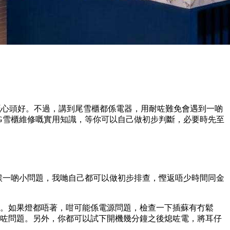
嘅心頭好。不過，講到尾雪櫃都係電器，用耐咗難免會遇到一啲
G雪櫃維修嘅實用知識，等你可以自己做初步判斷，必要時先至
候一啲小問題，我哋自己都可以做初步排查，慳返唔少時間同金
。如果燈都唔著，咁可能係電源問題，檢查一下插蘇有冇鬆
咗問題。另外，你都可以試下開機幾分鐘之後熄咗電，將耳仔