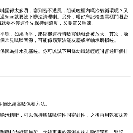
哋擺得太多嘢，塞到密不透風，阻礙咗櫃內嘅冷氣循環呢？又
過5mm就要諗下辦法清理喇。另外，唔好忘記檢查雪櫃門嘅密
櫃就要不停運作先保持到溫度，又嘥電又唔凍。
平穩，如果唔平，壓縮機運行時嘅震動就會被放大。其次，噪
個常見嘅噪音源，可能係扇葉沾滿灰塵或者軸承磨損咗。
係因為排水孔塞咗。你可以試下用條幼鐵絲輕輕咁督通吓個排
性價比超高嘅保養方法。
啲污糟嘢，可以保持膠條嘅彈性同密封性，之後再用乾布抹乾
劑擦拭內壁同層架，之後再用乾淨濕布抹走啲清潔劑。緊記，