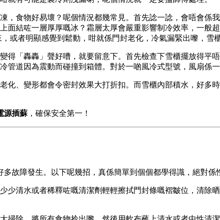
凍，食物好易壞？呢個情況都幾常見。首先諗一諗，會唔會係我
上面結咗一層厚厚嘅冰？霜層太厚會嚴重影響制冷效率，一般超
來，或者明顯感覺到鬆動，咁就係門封老化，冷氣漏緊出嚟，雪
變得「轟轟」聲好嘈，就要留意下。首先檢查下雪櫃擺放得平唔
冷管道因為震動而碰撞到箱體。對於一啲風冷式型號，風扇係一
老化、變形都會令密封效果大打折扣。而雪櫃內部積水，好多時
電源插蘇
，確保安全第一！
好多故障發生。以下呢幾招，真係簡單到個個都學得識，絕對係
少少清水或者稀釋咗嘅清潔劑輕輕擦拭門封條嘅褶皺位，清除晒
大掃除。將所有食物拎出嚟，然後用軟布蘸上清水或者中性清潔