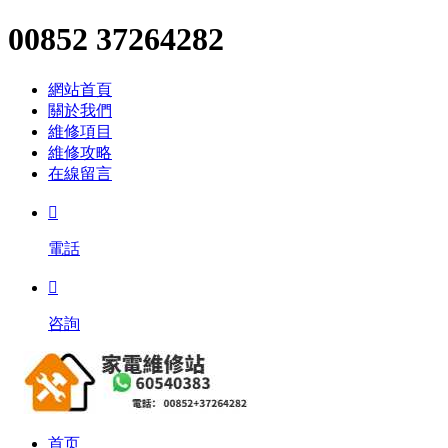
00852 37264282
網站首頁
關於我們
維修項目
維修攻略
在線留言

電話

咨詢
首页