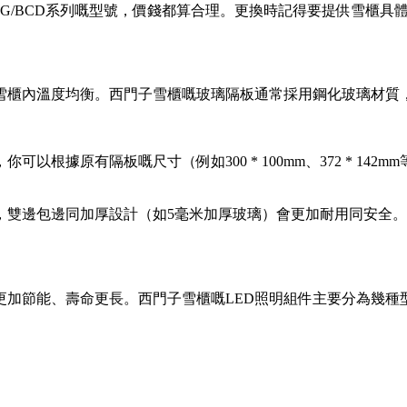
KG/BCD系列嘅型號，價錢都算合理。更換時記得要提供雪櫃
雪櫃內溫度均衡。西門子雪櫃嘅玻璃隔板通常採用鋼化玻璃材質
根據原有隔板嘅尺寸（例如300 * 100mm、372 * 1
，雙邊包邊同加厚設計（如5毫米加厚玻璃）會更加耐用同安全。
燈更加節能、壽命更長。西門子雪櫃嘅LED照明組件主要分為幾種