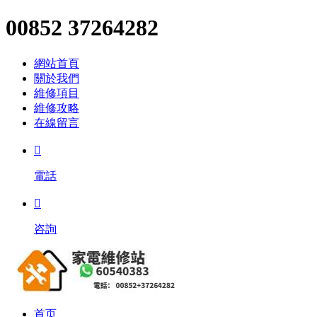
00852 37264282
網站首頁
關於我們
維修項目
維修攻略
在線留言

電話

咨詢
首页