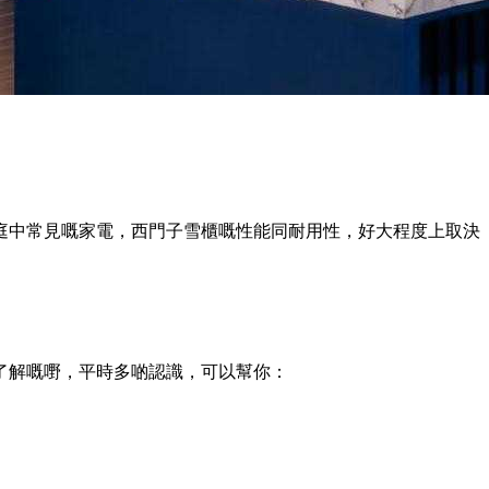
庭中常見嘅家電，西門子雪櫃嘅性能同耐用性，好大程度上取決
了解嘅嘢，平時多啲認識，可以幫你：