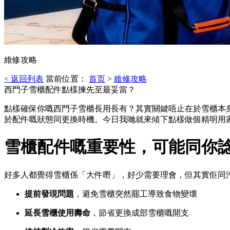
維修攻略
< 返回列表
當前位置：
首页
>
維修攻略
西門子雪櫃配件點樣揀先至最妥當？
點樣確保你嘅西門子雪櫃長用長有？其實關鍵唔止在於雪櫃本
於配件嘅狀態同更換時機。今日我哋就來傾下點樣做個精明用
雪櫃配件嘅重要性，可能同你
好多人都覺得雪櫃係「大件嘢」，好少需要理會，但其實佢同
提前發現問題
，避免雪櫃突然罷工導致食物變壞
延長雪櫃使用壽命
，節省更換成部雪櫃嘅開支