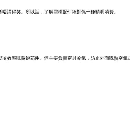
係唔講得笑。所以話，了解雪櫃配件絕對係一種精明消費。
製冷效率嘅關鍵部件。佢主要負責密封冷氣，防止外面嘅熱空氣