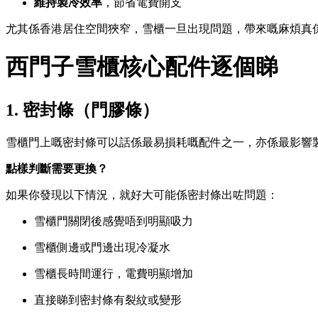
維持製冷效率
，節省電費開支
尤其係香港居住空間狹窄，雪櫃一旦出現問題，帶來嘅麻煩真
西門子雪櫃核心配件逐個睇
1. 密封條（門膠條）
雪櫃門上嘅密封條可以話係最易損耗嘅配件之一，亦係最影響
點樣判斷需要更換？
如果你發現以下情況，就好大可能係密封條出咗問題：
雪櫃門關閉後感覺唔到明顯吸力
雪櫃側邊或門邊出現冷凝水
雪櫃長時間運行，電費明顯增加
直接睇到密封條有裂紋或變形