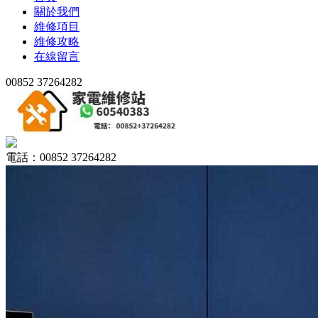
關於我們
維修項目
維修攻略
在線留言
00852 37264282
電話：00852 37264282