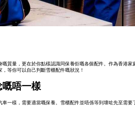
身嘅質量，更在於你點樣認識同保養佢嘅各個配件。作為香港家
家，等你可以自己判斷雪櫃配件嘅狀況！
諗嘅唔一樣
汽車一樣，需要適當嘅保養。雪櫃配件並唔係等到壞咗先至需要