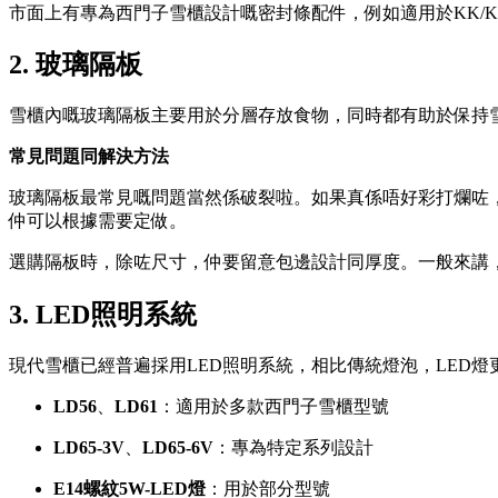
市面上有專為西門子雪櫃設計嘅密封條配件，例如適用於KK/
2. 玻璃隔板
雪櫃內嘅玻璃隔板主要用於分層存放食物，同時都有助於保持
常見問題同解決方法
玻璃隔板最常見嘅問題當然係破裂啦。如果真係唔好彩打爛咗，你可以
仲可以根據需要定做。
選購隔板時，除咗尺寸，仲要留意包邊設計同厚度。一般來講
3. LED照明系統
現代雪櫃已經普遍採用LED照明系統，相比傳統燈泡，LED
LD56
、
LD61
：適用於多款西門子雪櫃型號
LD65-3V
、
LD65-6V
：專為特定系列設計
E14螺紋5W-LED燈
：用於部分型號