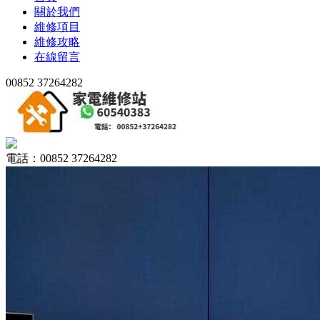
關於我們
維修項目
維修攻略
在線留言
00852 37264282
電話：00852 37264282