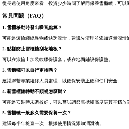
從長遠使用角度來看，投資少少時間了解同保養雪櫃轆，可以
常見問題（FAQ）
1. 雪櫃移動時發出噪音點算？
可能是滾輪纏繞異物或缺乏潤滑，建議先清理並添加適量潤滑
2. 點樣防止雪櫃轆刮花地板？
可以在滾輪上加裝軟膠保護套，或在地面鋪設保護墊。
3. 雪櫃轆可以自行更換嗎？
建議聯繫專業維修人員處理，以確保安裝正確和使用安全。
4. 新雪櫃轆轉動不順暢怎麼辦？
可能是安裝時未調校好，可以嘗試調節雪櫃腳高度讓其平穩放
5. 雪櫃轆一般多久需要保養一次？
建議每半年檢查一次，根據使用情況添加潤滑油。