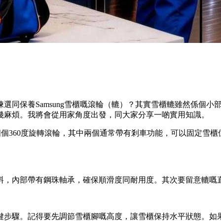
選同保養Samsung雪櫃嘅滾輪（轆）？其實雪櫃轆雖然係個
幾麻煩。我將會從用家角度出發，同大家分享一啲實用知識。
備四個360度旋轉滾輪，其中兩個通常帶有剎車功能，可以固定
料，內部帶有鋼珠軸承，確保順滑度同耐用度。其次要留意轆嘅直
鍵步驟。記得要先調節雪櫃腳嘅高度，讓雪櫃保持水平狀態。如