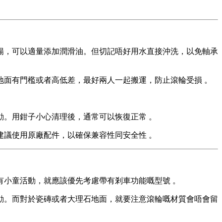
暢，可以適量添加潤滑油。但切記唔好用水直接沖洗，以免軸承
面有門檻或者高低差，最好兩人一起搬運，防止滾輪受損 。
。用鉗子小心清理後，通常可以恢復正常 。
議使用原廠配件，以確保兼容性同安全性 。
小童活動，就應該優先考慮帶有剎車功能嘅型號 。
動。而對於瓷磚或者大理石地面，就要注意滾輪嘅材質會唔會留