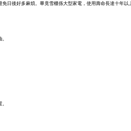
避免日後好多麻煩。畢竟雪櫃係大型家電，使用壽命長達十年以
油。
置。