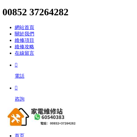
00852 37264282
網站首頁
關於我們
維修項目
維修攻略
在線留言

電話

咨詢
首页