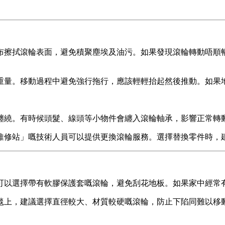
布擦拭滾輪表面，避免積聚塵埃及油污。如果發現滾輪轉動唔順
重量。移動過程中避免強行拖行，應該輕輕抬起然後推動。如果地
纏繞。有時候頭髮、線頭等小物件會纏入滾輪軸承，影響正常轉動
維修站」嘅技術人員可以提供更換滾輪服務。選擇替換零件時，建
可以選擇帶有軟膠保護套嘅滾輪，避免刮花地板。如果家中經常有
毯上，建議選擇直徑較大、材質較硬嘅滾輪，防止下陷同難以移