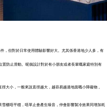
小部件，但對於日常使用體驗影響好大。尤其係香港地少人多，有
雪櫃位置防止滑動。呢個設計對於有小朋友或者長輩嘅家庭特別有
徑大小，一般來說直徑越大，越容易越過地面嘅小障礙物 。
果雪櫃唔平穩，唔單止會產生噪音，仲會影響製冷效果同增加耗