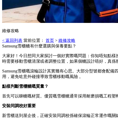
維修攻略
< 返回列表
當前位置：
首页
>
維修攻略
Samsung雪櫃轆有什麼選購與保養要點？
大家好！今日想同大家探討一個好實際嘅問題：你知唔知點樣揀
時需要移動雪櫃清潔或者調整位置，如果個轆設計唔好，真係
Samsung雪櫃嘅滾輪設計其實幾有心思。大部分型號都會配
用，避免咗意外碰撞導致雪櫃移動嘅風險 。
點樣判斷雪櫃轆嘅質量？
首先可以睇轆嘅材質。優質嘅雪櫃轆通常採用耐磨損嘅工程塑
安裝同調校好重要
新雪櫃送到屋企後，正確安裝同調校係確保滾輪正常運作嘅關