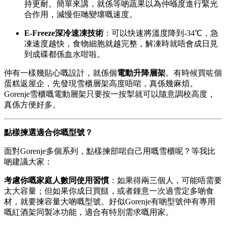
持更耐。簡單來講，就係等啲蔬果以為仲喺度進行緊光
合作用，減慢佢哋變壞嘅速度。
E-Freeze深冷速凍技術
：可以快速將溫度降到-34℃，急
凍速度越快，食物細胞就越完整，解凍時就唔會成日見
到成碟都係血水咁啦。
仲有一樣幾貼心嘅設計，就係個
電動升降層架
。有時候買咗個
蛋糕返屋企，先發現雪櫃層架高度唔啱，真係幾麻煩。
Gorenje雪櫃嘅電動層架只要按一按掣就可以隨意調校高度，
真係方便好多。
點樣揀選適合你嘅型號？
面對Gorenje多個系列，點樣揀部啱自己用嘅雪櫃呢？等我比
啲建議大家：
考慮你嘅家庭人數同使用習慣
：如果得兩三個人，可能唔需要
太大容量；但如果你成日買餸，或者鍾意一次過雪定多啲食
材，就要揀容量大啲嘅型號。好似Gorenje有啲型號仲有專用
嘅紅酒架同製冰功能，適合有特別需求嘅用家。