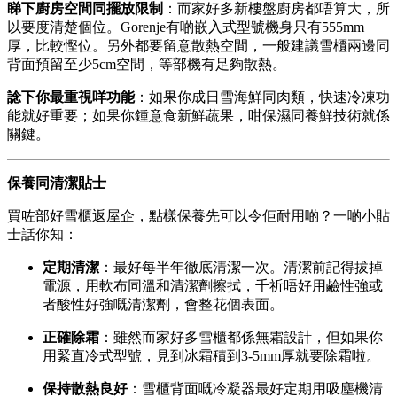
睇下廚房空間同擺放限制
：而家好多新樓盤廚房都唔算大，所
以要度清楚個位。Gorenje有啲嵌入式型號機身只有555mm
厚，比較慳位。另外都要留意散熱空間，一般建議雪櫃兩邊同
背面預留至少5cm空間，等部機有足夠散熱。
諗下你最重視咩功能
：如果你成日雪海鮮同肉類，快速冷凍功
能就好重要；如果你鍾意食新鮮蔬果，咁保濕同養鮮技術就係
關鍵。
保養同清潔貼士
買咗部好雪櫃返屋企，點樣保養先可以令佢耐用啲？一啲小貼
士話你知：
定期清潔
：最好每半年徹底清潔一次。清潔前記得拔掉
電源，用軟布同溫和清潔劑擦拭，千祈唔好用鹼性強或
者酸性好強嘅清潔劑，會整花個表面。
正確除霜
：雖然而家好多雪櫃都係無霜設計，但如果你
用緊直冷式型號，見到冰霜積到3-5mm厚就要除霜啦。
保持散熱良好
：雪櫃背面嘅冷凝器最好定期用吸塵機清