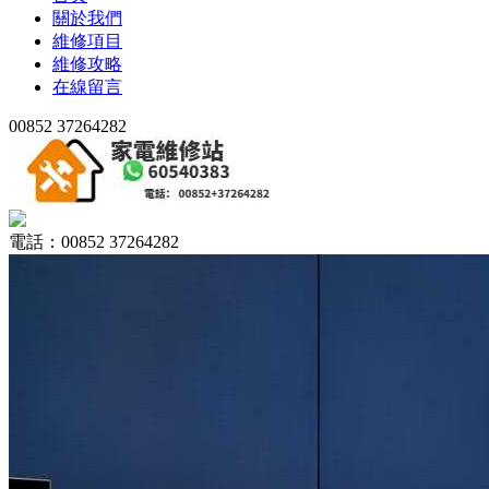
關於我們
維修項目
維修攻略
在線留言
00852 37264282
電話：00852 37264282