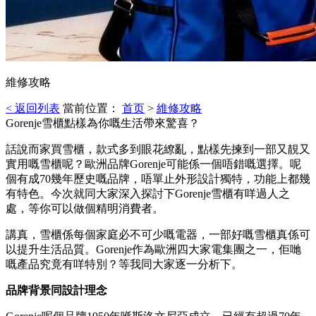
維修攻略
< 返回列表
當前位置：
首页
>
維修攻略
Gorenje雪櫃點樣為你嘅生活帶來驚喜？
話說而家買雪櫃，款式多到眼花繚亂，點樣先揀到一部又靚又
實用嘅雪櫃呢？歐洲品牌Gorenje可能係一個唔錯嘅選擇。呢
個有成70幾年歷史嘅品牌，唔單止外形設計獨特，功能上都幾
有特色。今次就同大家深入探討下Gorenje雪櫃有咩過人之
處，等你可以做個精明消費者。
講真，雪櫃係每個家庭必不可少嘅電器，一部好嘅雪櫃真係可
以提升生活品質。Gorenje作為歐洲四大家電集團之一，佢哋
嘅產品究竟有咩特別？等我同大家逐一分析下。
品牌背景同設計理念