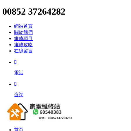
00852 37264282
網站首頁
關於我們
維修項目
維修攻略
在線留言

電話

咨詢
首页