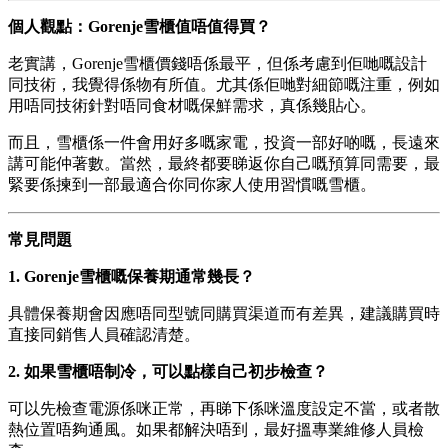
個人觀點：Gorenje雪櫃值唔值得買？
老實講，Gorenje雪櫃價錢唔係最平，但係考慮到佢哋嘅設計
同技術，我覺得係物有所值。尤其係佢哋對細節嘅注重，例如
用唔同技術針對唔同食材嘅保鮮需求，真係幾貼心。
而且，雪櫃係一件會用好多嘅家電，投資一部好啲嘅，長遠來
講可能仲著數。當然，最終都要睇返你自己嘅預算同需要，最
緊要係揀到一部最適合你同你家人使用習慣嘅雪櫃。
常見問題
1. Gorenje雪櫃嘅保養期通常幾長？
具體保養期會因應唔同型號同購買渠道而有差異，建議購買時
直接同銷售人員確認清楚。
2. 如果雪櫃唔制冷，可以點樣自己初步檢查？
可以先檢查電源係咪正常，再睇下係咪溫度設定不當，或者散
熱位置唔夠通風。如果都解決唔到，最好搵專業維修人員檢