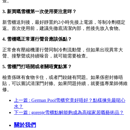
查。
3. 新買嘅雪櫃第一次使用要注意咩？
新雪櫃送到後，最好靜置約2小時先接上電源，等制冷劑穩定
返。首次使用前，建議先徹底清潔內部，然後先放入食物。
4. 雪櫃嘅正常運行聲音應該係點？
正常會有壓縮機運行聲同制冷劑流動聲，但如果出現異常大
聲、撞擊聲或持續噪音，就可能需要檢查。
5. 雪櫃門打唔開或者關唔實點算？
檢查係咪有食物卡住，或者門鉸鏈有問題。如果係密封條唔
貼，可以嘗試清潔門封條。如果問題持續，就要搵專業師傅維
修。
上一篇 : German Pool雪櫃究竟好唔好？點樣揀先最啱心
水？
下一篇 : gorenje雪櫃點解能夠成為高端家居嘅藝術品？
關於我們