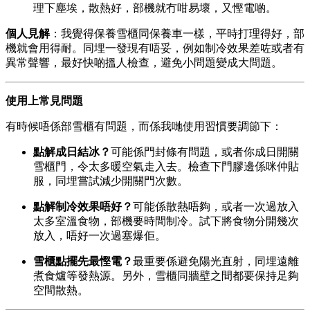
理下塵埃，散熱好，部機就冇咁易壞，又慳電啲。
個人見解
：我覺得保養雪櫃同保養車一樣，平時打理得好，部
機就會用得耐。同埋一發現有唔妥，例如制冷效果差咗或者有
異常聲響，最好快啲搵人檢查，避免小問題變成大問題。
使用上常見問題
有時候唔係部雪櫃有問題，而係我哋使用習慣要調節下：
點解成日結冰？
可能係門封條有問題，或者你成日開關
雪櫃門，令太多暖空氣走入去。檢查下門膠邊係咪仲貼
服，同埋嘗試減少開關門次數。
點解制冷效果唔好？
可能係散熱唔夠，或者一次過放入
太多室溫食物，部機要時間制冷。試下將食物分開幾次
放入，唔好一次過塞爆佢。
雪櫃點擺先最慳電？
最重要係避免陽光直射，同埋遠離
煮食爐等發熱源。另外，雪櫃同牆壁之間都要保持足夠
空間散熱。