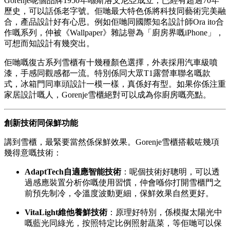
Gorenje呢個品牌1950年喺斯洛文尼亞成立，已經有超過70年
歷史，可以話係老字號。佢哋最大特色係將科技同藝術完美融
合，產品設計好有心思。例如佢哋同國際知名設計師Ora ito合
作嘅系列，仲被《Wallpaper》雜誌譽為「廚房界嘅iPhone」，
可想而知設計有幾突出。
佢哋嘅復古系列雪櫃有十幾種顏色選擇，外表採用汽車級噴
漆，手感同觀感都一流。特別係同大眾T1露營車聯名嘅款
式，冰箱門同車頭設計一模一樣，真係好有型。如果你係注重
家居設計嘅人，Gorenje雪櫃絕對可以成為你廚房嘅亮點。
創新技術同保鮮功能
講到雪櫃，最緊要當然係保鮮效果。Gorenje雪櫃搭載咗幾項
幾得意嘅技術：
AdaptTech自適應智能技術
：呢個技術好聰明，可以透
過感應裝置分析你嘅使用習慣，仲會喺你打開雪櫃門之
前預先制冷，令溫度波動更細，保鮮效果自然更好。
VitaLight維他養鮮技術
：原理好特別，係模擬太陽光中
嘅藍光同綠光，按照特定比例照射蔬菜，等佢哋可以保