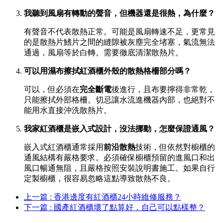
我聽到風扇有轉動的聲音，但機器還是很熱，為什麼？
有聲音不代表散熱正常。可能是風扇轉速不足，更常見
的是散熱片鰭片之間的縫隙被灰塵完全堵塞，氣流無法
通過，風扇等於白轉。需要徹底清潔散熱片。
可以用濕布擦拭紅酒櫃外殼的散熱格柵部分嗎？
可以，但必須在
完全斷電
後進行，且布要擰得非常乾，
只能擦拭外部格柵。切忌讓水流進機器內部，也絕對不
能用水直接沖洗散熱片。
我家紅酒櫃是嵌入式設計，沒法挪動，怎麼保證通風？
嵌入式紅酒櫃通常採用
前沿散熱
技術，但依然對櫥櫃的
通風結構有嚴格要求。必須確保櫥櫃預留的進風口和出
風口暢通無阻，且嚴格按照安裝說明書施工。如果自行
定製櫥櫃，很容易忽略這點導致散熱不良。
上一篇 : 香港邊度有紅酒櫃24小時維修服務？
下一篇 : 國產紅酒櫃壞了點算好，自己可以點樣整？