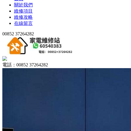
關於我們
維修項目
維修攻略
在線留言
00852 37264282
電話：00852 37264282