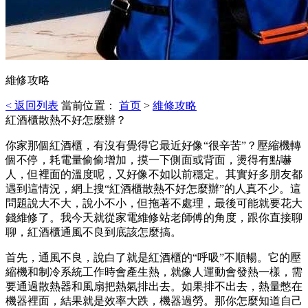
維修攻略
< 返回列表
當前位置：
首页
>
維修攻略
紅酒櫃散熱不好怎麼辦？
你家那個紅酒櫃，有沒有覺得它最近好像“很辛苦”？壓縮機轉
個不停，耗電量偷偷增加，摸一下側面或背面，燙得有點嚇
人，但裡面的溫度呢，又好像不如以前穩定。其實好多朋友都
遇到這情況，網上搜“紅酒櫃散熱不好怎麼辦”的人真不少。這
問題說大不大，說小不小，但拖著不處理，最後可能就要花大
錢維修了。我今天就從家電維修站老師傅的角度，跟你直接聊
聊，紅酒櫃通風不良到底該怎麼搞。
首先，通風不良，說白了就是紅酒櫃的“呼吸”不順暢。它的壓
縮機和制冷系統工作時會產生熱，就像人運動會發熱一樣，需
要通過散熱器和風扇把熱氣排出去。如果排不出去，熱量憋在
機器裡面，結果就是效率大跌，機器過勞。那你怎麼知道自己