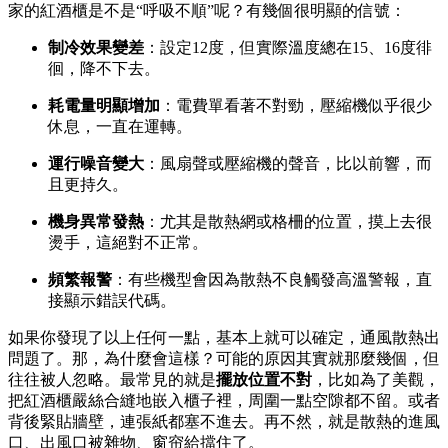
家的紅酒櫃是不是“呼吸不順”呢？有幾個很明顯的信號：
制冷效果變差
：設定12度，但實際溫度總在15、16度徘
徊，降不下去。
耗電量明顯增加
：電費單看著不對勁，壓縮機似乎很少
休息，一直在運轉。
運行噪音變大
：風扇聲或壓縮機的聲音，比以前響，而
且更持久。
機身異常發熱
：尤其是散熱網或格柵的位置，摸上去很
燙手，這絕對不正常。
頻繁報警
：有些機型會因為散熱不良觸發高溫警報，直
接顯示錯誤代碼。
如果你發現了以上任何一點，基本上就可以確定，通風散熱出
問題了。那，為什麼會這樣？可能的原因其實就那麼幾個，但
往往被人忽略。最常見的就是
擺放位置不對
，比如為了美觀，
把紅酒櫃嚴絲合縫地嵌入櫃子裡，周圍一點空隙都不留。或者
背後緊貼牆壁，連張紙都塞不進去。再不然，就是散熱的進風
口、出風口被雜物、窗帘給擋住了。