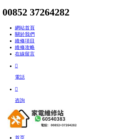
00852 37264282
網站首頁
關於我們
維修項目
維修攻略
在線留言

電話

咨詢
首页