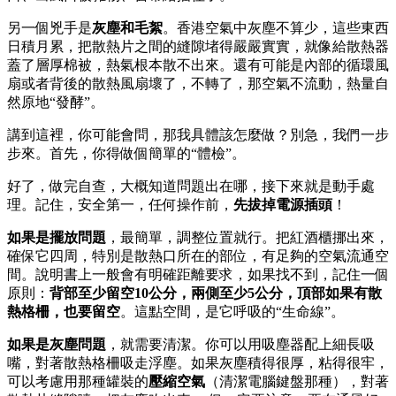
另一個兇手是
灰塵和毛絮
。香港空氣中灰塵不算少，這些東西
日積月累，把散熱片之間的縫隙堵得嚴嚴實實，就像給散熱器
蓋了層厚棉被，熱氣根本散不出來。還有可能是內部的循環風
扇或者背後的散熱風扇壞了，不轉了，那空氣不流動，熱量自
然原地“發酵”。
講到這裡，你可能會問，那我具體該怎麼做？別急，我們一步
步來。首先，你得做個簡單的“體檢”。
好了，做完自查，大概知道問題出在哪，接下來就是動手處
理。記住，安全第一，任何操作前，
先拔掉電源插頭
！
如果是擺放問題
，最簡單，調整位置就行。把紅酒櫃挪出來，
確保它四周，特別是散熱口所在的部位，有足夠的空氣流通空
間。說明書上一般會有明確距離要求，如果找不到，記住一個
原則：
背部至少留空10公分，兩側至少5公分，頂部如果有散
熱格柵，也要留空
。這點空間，是它呼吸的“生命線”。
如果是灰塵問題
，就需要清潔。你可以用吸塵器配上細長吸
嘴，對著散熱格柵吸走浮塵。如果灰塵積得很厚，粘得很牢，
可以考慮用那種罐裝的
壓縮空氣
（清潔電腦鍵盤那種），對著