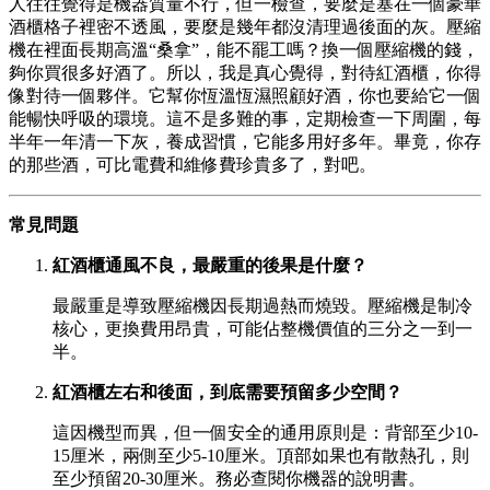
人往往覺得是機器質量不行，但一檢查，要麼是塞在一個豪華
酒櫃格子裡密不透風，要麼是幾年都沒清理過後面的灰。壓縮
機在裡面長期高溫“桑拿”，能不罷工嗎？換一個壓縮機的錢，
夠你買很多好酒了。所以，我是真心覺得，對待紅酒櫃，你得
像對待一個夥伴。它幫你恆溫恆濕照顧好酒，你也要給它一個
能暢快呼吸的環境。這不是多難的事，定期檢查一下周圍，每
半年一年清一下灰，養成習慣，它能多用好多年。畢竟，你存
的那些酒，可比電費和維修費珍貴多了，對吧。
常見問題
紅酒櫃通風不良，最嚴重的後果是什麼？
最嚴重是導致壓縮機因長期過熱而燒毀。壓縮機是制冷
核心，更換費用昂貴，可能佔整機價值的三分之一到一
半。
紅酒櫃左右和後面，到底需要預留多少空間？
這因機型而異，但一個安全的通用原則是：背部至少10-
15厘米，兩側至少5-10厘米。頂部如果也有散熱孔，則
至少預留20-30厘米。務必查閱你機器的說明書。