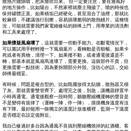
散熱片縫隙噴，把灰塵吹出來。️ 但一定要注意，要在通風好
的地方操作，比如陽台，不然家裡就塵土飛揚了。噴的時候也
保持罐體正直。如果積垢已經硬化，甚至混合了油煙，那就比
較麻煩，不建議強行刮擦，容易損壞脆弱的散熱鰭片。這種情
況，可能就需要我們家電維修站的師傅上門，用專業的清洗劑
和工具來處理了。
如果懷疑風扇壞了
，這就需要一些動手能力。在斷電情況下，
可以嘗試用手輕輕撥一下風扇葉片，看轉動是否順暢。如果卡
死或者有異物，清理一下。如果撥不動，或者通電後還是不
轉，那基本就是風扇馬達壞了，需要更換。這個部件不貴，但
更換需要一點技術，因為要拆開部分外殼。沒信心的話，交給
師傅最穩妥。
有時候，問題是複合型的。比如既擺放得太貼牆，散熱器又積
了灰。那就需要雙管齊下。處理完之後，別急，讓機器靜置半
小時再通電。通電後觀察一段時間，聽聽壓縮機運轉的聲音是
不是變得有規律了（運轉一陣，停一陣），摸摸機身溫度有沒
有下降。最好能用一個獨立的溫度計放進櫃裡，監測一下溫度
是否穩定在設定值附近。
我自己修過好多台因為通風不良搞到壓縮機燒掉的紅酒櫃。客