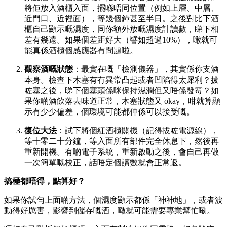
將佢放入酒櫃入面，擺喺唔同位置（例如上層、中層、
近門口、近裡面），等幾個鐘甚至半日。之後對比下酒
櫃自己顯示嘅濕度，同你額外放嘅濕度計讀數，睇下相
差有幾遠。如果個差距好大（譬如超過10%），噉就可
能真係酒櫃個感應器有問題啦。
觀察酒嘅狀態
：最實在嘅「檢測儀器」，其實係你支酒
本身。檢查下木塞有冇異常凸起或者凹陷得太犀利？拔
咗塞之後，睇下個塞頭係咪保持濕潤但又唔係發霉？如
果你啲酒飲落去味道正常，木塞狀態又 okay，咁就算顯
示有少少偏差，個環境可能都仲係可以接受嘅。
復位大法
：試下將個紅酒櫃關機（記得拔咗電源線），
等十零二十分鐘，等入面所有部件完全休息下，然後再
重新開機。有啲電子系統，重新啟動之後，會自己再做
一次簡單嘅校正，話唔定個讀數就會正常返。
搞極都唔得，點算好？
如果你試勻上面啲方法，個濕度顯示都係「神神地」，或者波
動得好厲害，影響到儲存嘅酒，噉就可能需要專業幫忙嘞。