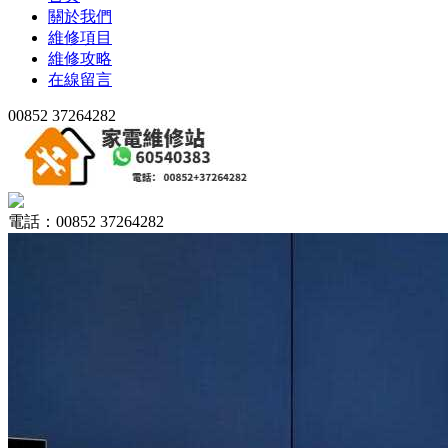
關於我們
維修項目
維修攻略
在線留言
00852 37264282
電話：00852 37264282