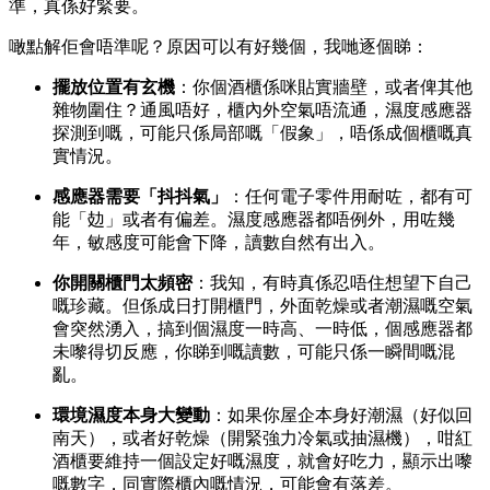
準，真係好緊要。
噉點解佢會唔準呢？原因可以有好幾個，我哋逐個睇：
擺放位置有玄機
：你個酒櫃係咪貼實牆壁，或者俾其他
雜物圍住？通風唔好，櫃內外空氣唔流通，濕度感應器
探測到嘅，可能只係局部嘅「假象」，唔係成個櫃嘅真
實情況。
感應器需要「抖抖氣」
：任何電子零件用耐咗，都有可
能「攰」或者有偏差。濕度感應器都唔例外，用咗幾
年，敏感度可能會下降，讀數自然有出入。
你開關櫃門太頻密
：我知，有時真係忍唔住想望下自己
嘅珍藏。但係成日打開櫃門，外面乾燥或者潮濕嘅空氣
會突然湧入，搞到個濕度一時高、一時低，個感應器都
未嚟得切反應，你睇到嘅讀數，可能只係一瞬間嘅混
亂。
環境濕度本身大變動
：如果你屋企本身好潮濕（好似回
南天），或者好乾燥（開緊強力冷氣或抽濕機），咁紅
酒櫃要維持一個設定好嘅濕度，就會好吃力，顯示出嚟
嘅數字，同實際櫃內嘅情況，可能會有落差。