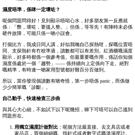
濕度唔準，係咪一定壞咗？
呢個問題問得好！見到顯示唔啱心水，好多朋友第一反應就
係：「弊，壞咗，要搵人整。」但係，等等先！有陣時未必係
硬件故障，可能只係一啲小誤會。
打個比方，我成日同人講，好似我哋自己探熱咁，探嘅位置唔
同、支探熱針有冇校準過，讀數都可以有差別。紅酒櫃嘅濕度
顯示，好多時都係一個參考值。佢最重要嘅作用，係話你知個
濕度係處於一個「趨勢」—— 係持續向上定係向下走。絕對
嘅精準，有時連一啲家用型號都好難百分百做到。
所以，當你發現個讀數有啲奇怪，第一步唔係 panic，而係做
少少簡單嘅「診斷」。
自己動手，快速檢查三步曲
與其心大心細，不如試下以下呢幾招，睇下可唔可以自己搵到
問題所在。
用獨立濕度計做對比
：呢個方法最直接。去文具店或者
家品店，買個細細嘅、指針式或者數字式嘅溫濕度計。