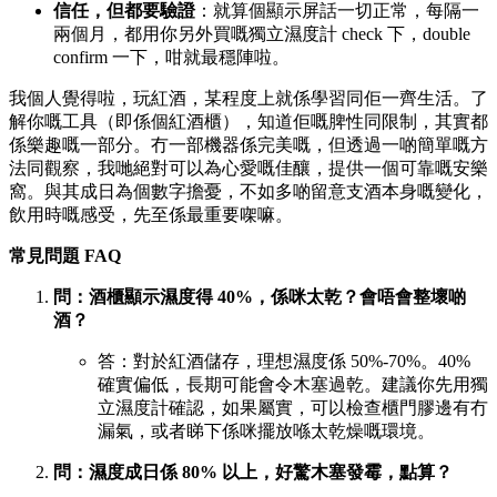
信任，但都要驗證
：就算個顯示屏話一切正常，每隔一
兩個月，都用你另外買嘅獨立濕度計 check 下，double
confirm 一下，咁就最穩陣啦。
我個人覺得啦，玩紅酒，某程度上就係學習同佢一齊生活。了
解你嘅工具（即係個紅酒櫃），知道佢嘅脾性同限制，其實都
係樂趣嘅一部分。冇一部機器係完美嘅，但透過一啲簡單嘅方
法同觀察，我哋絕對可以為心愛嘅佳釀，提供一個可靠嘅安樂
窩。與其成日為個數字擔憂，不如多啲留意支酒本身嘅變化，
飲用時嘅感受，先至係最重要㗎嘛。
常見問題 FAQ
問：酒櫃顯示濕度得 40%，係咪太乾？會唔會整壞啲
酒？
答：對於紅酒儲存，理想濕度係 50%-70%。40%
確實偏低，長期可能會令木塞過乾。建議你先用獨
立濕度計確認，如果屬實，可以檢查櫃門膠邊有冇
漏氣，或者睇下係咪擺放喺太乾燥嘅環境。
問：濕度成日係 80% 以上，好驚木塞發霉，點算？