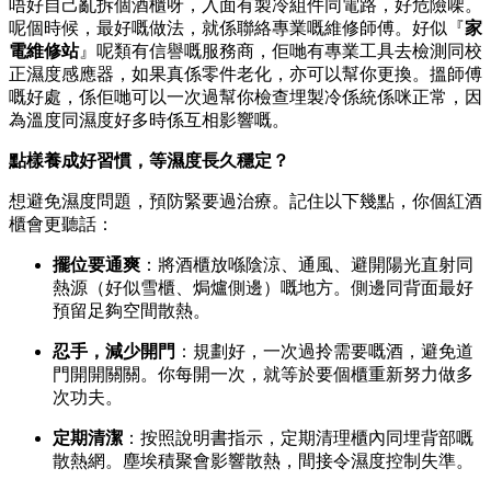
唔好自己亂拆個酒櫃呀，入面有製冷組件同電路，好危險㗎。
呢個時候，最好嘅做法，就係聯絡專業嘅維修師傅。好似『
家
電維修站
』呢類有信譽嘅服務商，佢哋有專業工具去檢測同校
正濕度感應器，如果真係零件老化，亦可以幫你更換。搵師傅
嘅好處，係佢哋可以一次過幫你檢查埋製冷係統係咪正常，因
為溫度同濕度好多時係互相影響嘅。
點樣養成好習慣，等濕度長久穩定？
想避免濕度問題，預防緊要過治療。記住以下幾點，你個紅酒
櫃會更聽話：
擺位要通爽
：將酒櫃放喺陰涼、通風、避開陽光直射同
熱源（好似雪櫃、焗爐側邊）嘅地方。側邊同背面最好
預留足夠空間散熱。
忍手，減少開門
：規劃好，一次過拎需要嘅酒，避免道
門開開關關。你每開一次，就等於要個櫃重新努力做多
次功夫。
定期清潔
：按照說明書指示，定期清理櫃內同埋背部嘅
散熱網。塵埃積聚會影響散熱，間接令濕度控制失準。