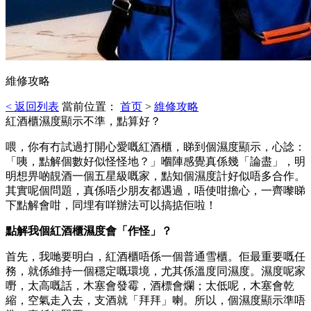
維修攻略
< 返回列表
當前位置：
首页
>
維修攻略
紅酒櫃濕度顯示不準，點算好？
喂，你有冇試過打開心愛嘅紅酒櫃，睇到個濕度顯示，心諗：
「咦，點解個數好似怪怪地？」嗰陣感覺真係幾「論盡」，明
明想畀啲靚酒一個五星級嘅家，點知個濕度計好似唔多合作。
其實呢個問題，真係唔少朋友都遇過，唔使咁擔心，一齊嚟睇
下點解會咁，同埋有咩辦法可以搞掂佢啦！
點解我個紅酒櫃濕度會「作怪」？
首先，我哋要明白，紅酒櫃唔係一個普通雪櫃。佢最重要嘅任
務，就係維持一個穩定嘅環境，尤其係溫度同濕度。濕度呢家
嘢，太高嘅話，木塞會發霉，酒標會爛；太低呢，木塞會乾
縮，空氣走入去，支酒就「拜拜」喇。所以，個濕度顯示準唔