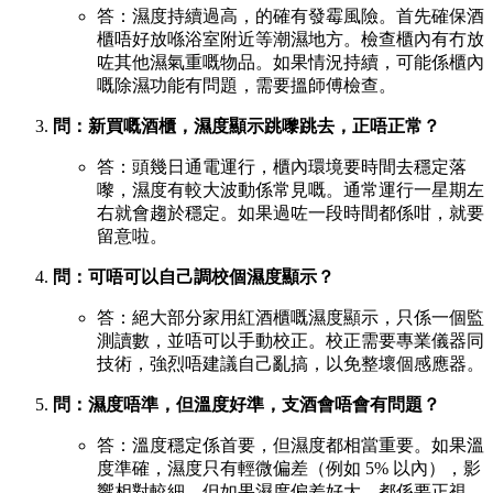
答：濕度持續過高，的確有發霉風險。首先確保酒
櫃唔好放喺浴室附近等潮濕地方。檢查櫃內有冇放
咗其他濕氣重嘅物品。如果情況持續，可能係櫃內
嘅除濕功能有問題，需要搵師傅檢查。
問：新買嘅酒櫃，濕度顯示跳嚟跳去，正唔正常？
答：頭幾日通電運行，櫃內環境要時間去穩定落
嚟，濕度有較大波動係常見嘅。通常運行一星期左
右就會趨於穩定。如果過咗一段時間都係咁，就要
留意啦。
問：可唔可以自己調校個濕度顯示？
答：絕大部分家用紅酒櫃嘅濕度顯示，只係一個監
測讀數，並唔可以手動校正。校正需要專業儀器同
技術，強烈唔建議自己亂搞，以免整壞個感應器。
問：濕度唔準，但溫度好準，支酒會唔會有問題？
答：溫度穩定係首要，但濕度都相當重要。如果溫
度準確，濕度只有輕微偏差（例如 5% 以內），影
響相對較細。但如果濕度偏差好大，都係要正視，