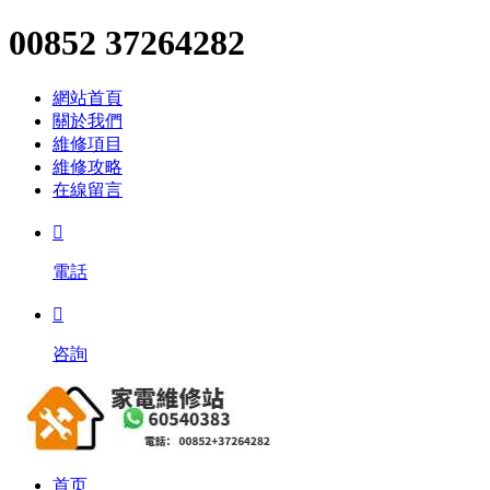
00852 37264282
網站首頁
關於我們
維修項目
維修攻略
在線留言

電話

咨詢
首页