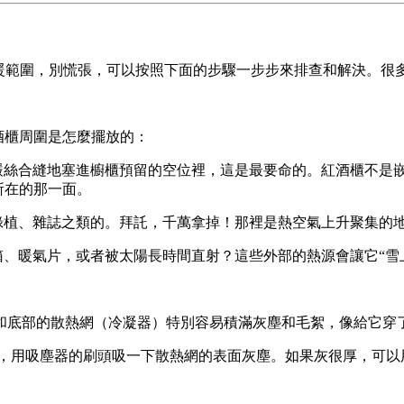
溫暖範圍，別慌張，可以按照下面的步驟一步步來排查和解決。很
酒櫃周圍是怎麼擺放的：
絲合縫地塞進櫥櫃預留的空位裡，這是最要命的。紅酒櫃不是嵌
所在的那一面。
植、雜誌之類的。拜託，千萬拿掉！那裡是熱空氣上升聚集的地
、暖氣片，或者被太陽長時間直射？這些外部的熱源會讓它“雪
和底部的散熱網（冷凝器）特別容易積滿灰塵和毛絮，像給它穿
，用吸塵器的刷頭吸一下散熱網的表面灰塵。如果灰很厚，可以