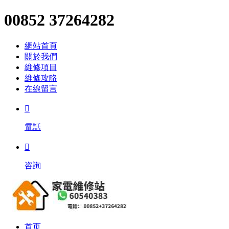
00852 37264282
網站首頁
關於我們
維修項目
維修攻略
在線留言

電話

咨詢
首页