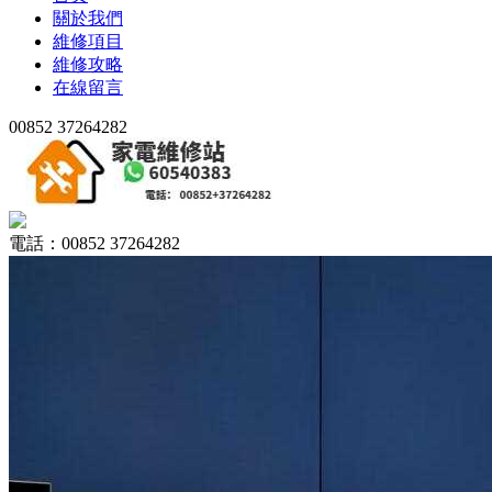
關於我們
維修項目
維修攻略
在線留言
00852 37264282
電話：00852 37264282