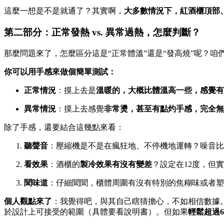
這麼一想是不是就通了？其實啊，
大多數情況下，紅酒櫃頂部
第二部分：正常發熱 vs. 異常過熱，怎麼判斷？
那麼問題來了，怎麼區分這是“正常體溫”還是“發高燒”呢？
你可以用手感來做個簡單測試：
正常情況
：摸上去是
溫暖的，大概比體溫高一些，感覺有
異常情況
：摸上去感覺
非常燙，甚至有點灼手感，完全無
除了手感，還要結合這幾點來看：
聽聲音
：壓縮機是不是在瘋狂地、不停機地運轉？噪音比
看效果
：酒櫃的
製冷效果有沒有變差
？設定在12度，但
聞味道
：仔細聞聞，櫃體周圍有沒有特別的焦糊味或者塑
個人觀點來了
：我覺得吧，與其自己瞎猜擔心，不如相信數據
於設計上可接受的範圍（具體要看說明書）。但如果
輕鬆超過6