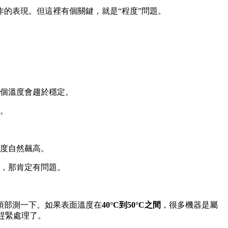
作的表現。但這裡有個關鍵，就是“程度”問題。
個溫度會趨於穩定。
。
度自然飆高。
燙，那肯定有問題。
頂部測一下。如果表面溫度在
40°C到50°C之間
，很多機器是屬
趕緊處理了。