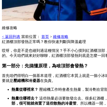
維修攻略
< 返回列表
當前位置：
首页
>
維修攻略
紅酒櫃頂部發熱正常嗎？教你快速判斷與降溫處理
哎呀，你是不是也碰到過這種情況？手不小心摸到紅酒櫃頂部
的。今天咱們就來好好聊聊，紅酒櫃頂部發熱到底是怎麼一回
第一部分：先搞懂原理，為啥頂部會發熱？
首先咱們得明白一個基本道理，紅酒櫃它本質上就是一個小冰箱
要就是
壓縮機和冷凝器
在負責。
熱量從哪裡來？
壓縮機工作時會產生熱量，製冷劑在背
熱量往哪裡去？
這些熱量必須要散發出去。很多紅酒櫃，
部，很可能就佈置了這些散熱的冷凝管
。所以機器一開，