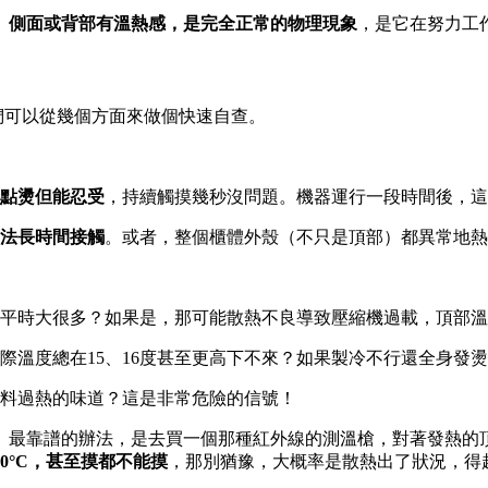
、側面或背部有溫熱感，是完全正常的物理現象
，是它在努力工
咱們可以從幾個方面來做個快速自查。
點燙但能忍受
，持續觸摸幾秒沒問題。機器運行一段時間後，這
法長時間接觸
。或者，整個櫃體外殼（不只是頂部）都異常地熱
平時大很多？如果是，那可能散熱不良導致壓縮機過載，頂部溫
實際溫度總在15、16度甚至更高下不來？如果製冷不行還全身發
料過熱的味道？這是非常危險的信號！
。最靠譜的辦法，是去買一個那種紅外線的測溫槍，對著發熱的
0°C，甚至摸都不能摸
，那別猶豫，大概率是散熱出了狀況，得