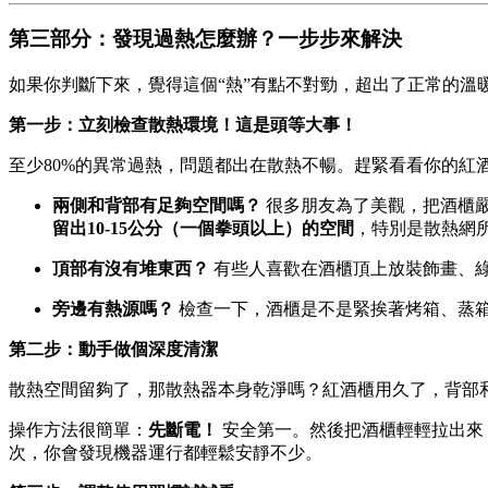
第三部分：發現過熱怎麼辦？一步步來解決
如果你判斷下來，覺得這個“熱”有點不對勁，超出了正常的
第一步：立刻檢查散熱環境！這是頭等大事！
至少80%的異常過熱，問題都出在散熱不暢。趕緊看看你的紅
兩側和背部有足夠空間嗎？
很多朋友為了美觀，把酒櫃嚴
留出10-15公分（一個拳頭以上）的空間
，特別是散熱網
頂部有沒有堆東西？
有些人喜歡在酒櫃頂上放裝飾畫、綠
旁邊有熱源嗎？
檢查一下，酒櫃是不是緊挨著烤箱、蒸箱
第二步：動手做個深度清潔
散熱空間留夠了，那散熱器本身乾淨嗎？紅酒櫃用久了，背部
操作方法很簡單：
先斷電！
安全第一。然後把酒櫃輕輕拉出來
次，你會發現機器運行都輕鬆安靜不少。