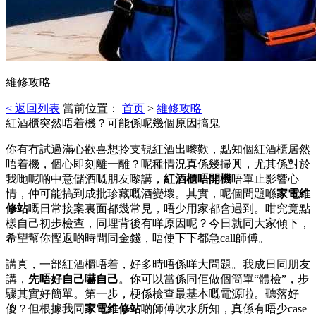
維修攻略
< 返回列表
當前位置：
首页
>
維修攻略
紅酒櫃突然唔着機？可能係呢幾個原因搞鬼
你有冇試過滿心歡喜想拎支靚紅酒出嚟歎，點知個紅酒櫃居然
唔着機，個心即刻離一離？呢種情況真係幾掃興，尤其係對於
我哋呢啲中意儲酒嘅朋友嚟講，
紅酒櫃唔開機
唔單止影響心
情，仲可能搞到成批珍藏嘅酒變壞。其實，呢個問題喺
家電維
修站
嘅日常接案裏面都幾常見，唔少用家都會遇到。咁究竟點
樣自己初步檢查，同埋背後有咩原因呢？今日就同大家傾下，
希望幫你慳返啲時間同金錢，唔使下下都急call師傅。
講真，一部紅酒櫃唔着，好多時唔係咩大問題。我成日同朋友
講，
先唔好自己嚇自己
。你可以當係同佢做個簡單“體檢”，步
驟其實好簡單。第一步，梗係檢查最基本嘅電源啦。聽落好
傻？但根據我同
家電維修站
啲師傅吹水所知，真係有唔少case