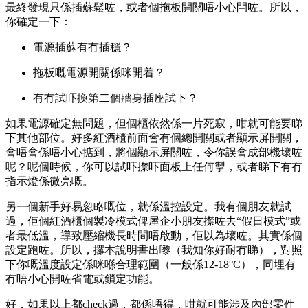
最終發現只係插蘇鬆咗，或者個拖板開關唔小心閂咗。所以，
你確定一下：
電源插蘇有冇插穩？
拖板嘅電源開關係咪開着？
有冇試吓換第二個牆身插座試下？
如果電源確定無問題，但個櫃依然係一片死寂，咁就可能要睇
下其他部位。好多紅酒櫃前面會有個總開關或者顯示屏開關，
會唔會係唔小心掂到，將個顯示屏關咗，令你誤會成部機壞咗
呢？呢個時候，你可以試吓㩒吓面板上任何掣，或者睇下有冇
指示燈係微亮嘅。
另一個新手好易忽略嘅位，就係溫控設定。我有個朋友就試
過，佢個紅酒櫃個製冷模式俾屋企小朋友㩒咗去“假日模式”或
者最低溫，導致壓縮機長時間唔啟動，佢以為壞咗。其實係個
設定跑咗。所以，攞本說明書出嚟（我知你好耐冇睇），對照
下你嘅溫度設定係咪喺合理範圍（一般係12-18°C），同埋有
冇唔小心開咗省電或鎖定功能。
好，如果以上都check過，都係唔得，咁就可能涉及內部零件