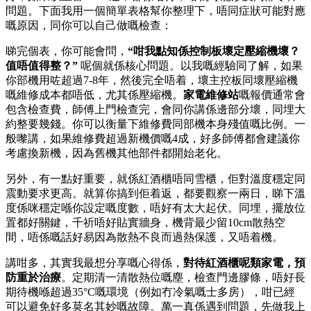
問題。下面我用一個簡單表格幫你整理下，唔同症狀可能對應
嘅原因，同你可以自己做嘅檢查：
睇完個表，你可能會問，
“咁我點知係控制板壞定壓縮機壞？
值唔值得整？”
呢個就係核心問題。以我嘅經驗同了解，如果
你部機用咗超過7-8年，然後完全唔着，壞主控板同壞壓縮機
嘅維修成本都唔低，尤其係壓縮機。
家電維修站
嘅報價通常會
包含檢查費，師傅上門檢查完，會同你講係邊部分壞，同埋大
約整要幾錢。你可以衡量下維修費同部機本身殘值嘅比例。一
般嚟講，如果維修費超過新機價嘅4成，好多師傅都會建議你
考慮換新機，因為舊機其他部件都開始老化。
另外，有一點好重要，就係紅酒櫃唔同雪櫃，佢對溫度穩定同
震動要求更高。就算你搞到佢着返，都要觀察一兩日，睇下溫
度係咪穩定喺你設定嘅度數，唔好有太大起伏。同埋，擺放位
置都好關鍵，千祈唔好貼實牆身，機背最少留10cm散熱空
間，唔係嘅話好易因為散熱不良而過熱保護，又唔着機。
講咁多，其實我最想分享嘅心得係，
對待紅酒櫃呢類家電，預
防重於治療
。定期清一清散熱位嘅塵，檢查門邊膠條，唔好長
期待機喺超過35°C嘅環境（例如冇冷氣嘅士多房），咁已經
可以避免好多莫名其妙嘅故障。萬一真係遇到問題，先做我上