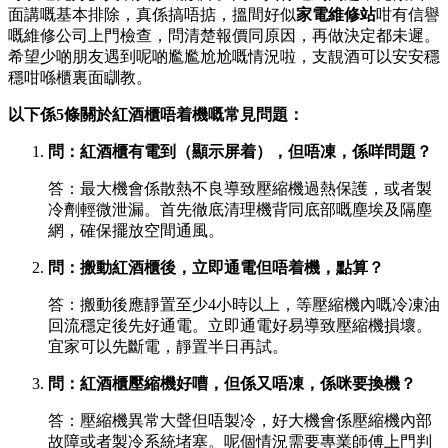
面講嘅基本排除，真係搞唔掂，搵間好似
家電維修站
咁有信譽
嘅維修公司上門檢查，問清楚報價同原因，再做決定都未遲。
希望少啲朋友遇到呢啲尷尷尬尬嘅情況啦，支靚酒可以安安穩
穩咁喺櫃裏面瞓教。
以下係5條關於紅酒櫃唔着機嘅常見問題：
問：紅酒櫃有電到（顯示屏着），但唔凍，係咩問題？
答：最大機會係散熱不良導致壓縮機過熱保護，或者製
冷劑輕微泄漏。首先徹底清理機背同底部嘅塵埃及隔塵
網，確保擺放空間通風。
問：搬動紅酒櫃後，立即通電但唔着機，點算？
答：搬動後應靜置至少4小時以上，等壓縮機內嘅冷凍油
回流穩定後先好通電。立即通電好易導致壓縮機損壞。
宜家可以先斷電，靜置半日再試。
問：紅酒櫃壓縮機好嘈，但係又唔凍，係咪要換機？
答：壓縮機異常大聲但唔製冷，好大機會係壓縮機內部
故障或者製冷系統堵塞。呢個情況需要專業師傅上門判