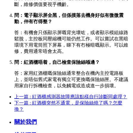
斷，維修價值要視乎機齡。
問：電子顯示屏全黑，但係摸落去機身好似有微微震
動，仲有冇得整？
答：有機會只係顯示屏嘅背光壞咗，或者顯示模組線路
鬆脫，主控板同壓縮機可能仍然工作。可以嘗試在黑暗
環境下用電筒照下屏幕，睇下有冇極暗嘅顯示。可以維
修，費用通常唔會太高。
問：紅酒櫃唔着，自己檢查保險絲喺邊？
答：家用紅酒櫃嘅保險絲通常整合在機內主控電路板
上，並唔似舊式家電有獨立可更換嘅保險絲匣。不建議
用家自行拆機檢查，以免觸電或造成進一步損壞。
上一篇 : 紅酒櫃感測器故障應該點樣自行診斷同處理？
下一篇 : 紅酒櫃突然不通電，是保險絲燒了嗎？怎麼
換？
關於我們