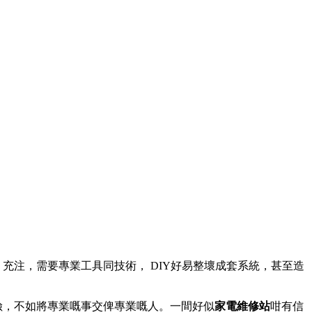
。
充注，需要專業工具同技術， DIY好易整壞成套系統，甚至造
險，不如將專業嘅事交俾專業嘅人。一間好似
家電維修站
咁有信