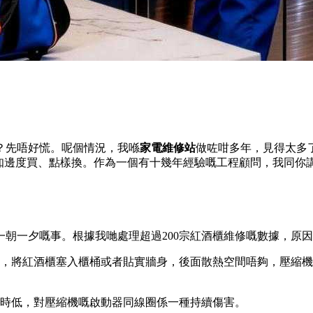
？先唔好慌。呢個情況，我喺
家電維修站
做咗咁多年，見得太多
想知邊度買、點樣換。作為一個有十幾年經驗嘅工程顧問，我同你
朝一夕嘅事。根據我哋處理超過200宗紅酒櫃維修嘅數據，原
，將紅酒櫃塞入櫃桶或者貼實牆身，後面散熱空間唔夠，壓縮機
時低，對壓縮機嘅啟動器同線圈係一種持續傷害。