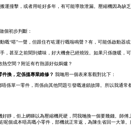
搬運撞擊，或者用咗好多年，有可能導致泄漏。壓縮機因為缺乏
驟做個初步判斷：
動嘅“嗒”一聲，但跟住冇咗運行嘅嗡鳴聲？有，可能係啟動器
手，甚至之前聞到燶味，好大機會已經燒毀。如果只係微暖，可
m散熱空間？附近有冇熱源好似焗爐？
零件換，定係搵專業維修？
我哋用一個表來客觀對比下：
題都唔係單一零件，而係由其他問題引發嘅連鎖故障。所以我通常
機好靜，佢上網睇以為壓縮機死硬，問我哋換一個要幾錢。師傅
咗呢個成本唔高嘅小零件，部機就正常返，為陳生省回一大筆。