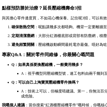
點樣預防勝於治療？延長壓縮機壽命3招
與其擔心零件邊度買，不如花心機保養。記住呢3招，可以有
確保散熱空間
：呢點講幾多次都唔夠。機背一定要離牆至少
定期清潔塵網
：大部分紅酒櫃底部或背部有防塵網，積塵
避免頻繁開關
：壓縮機啟動瞬間最耗電亦最傷。唔好為咗
專家Q&A：關於零件同維修，你最關心嘅問題
Q：如果真係要換壓縮機，一般費用幾多？
A：視乎機型同壓縮機型號，連工包料由兩千幾到
Q：可以自己上淘寶買壓縮機零件換嗎？
A：技術上可以，但極度唔建議。第一，你無法百分
成危險。
我嘅個人建議
：當你搜索“紅酒櫃壓縮機零件”嘅時候，你嘅核