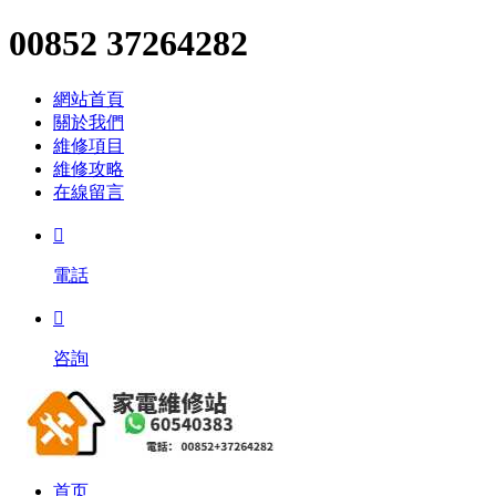
00852 37264282
網站首頁
關於我們
維修項目
維修攻略
在線留言

電話

咨詢
首页