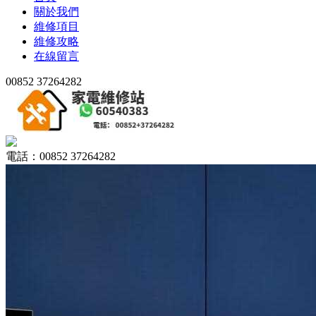
關於我們
維修項目
維修攻略
在線留言
00852 37264282
電話：00852 37264282