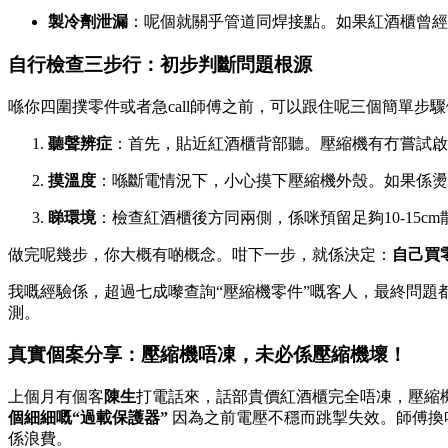
製冷劑泄漏
：呢個就關乎管道同焊接點。如果紅酒櫃曾經
自行檢查三步行：初步判斷問題根源
喺你四圍撲零件或者急call師傅之前，可以跟住呢三個簡單步
聽聲辨症
：首先，貼近紅酒櫃背部聽。壓縮機有冇嘗試啟
摸溫度
：喺斷電情況下，小心摸下壓縮機外殼。如果係燙
睇環境
：檢查紅酒櫃後方同兩側，係咪預留足夠10-15c
做完呢幾步，你大概有啲概念。咁下一步，就係決定：
自己買
我嘅經驗係，超過七成嚟查詢“壓縮機零件”嘅客人，最終問
測。
真實個案分享：壓縮機唔凍，未必係壓縮機壞！
上個月有個客
陳生
打電話來，話部貴價紅酒櫃完全唔凍，壓縮
個細細嘅“過載保護器”
因為之前電壓不穩而跳掣失效。師傅換
係浪費。