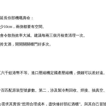
效延長你部機嘅壽命：
10cm，兩側都要有空間。
會令散熱效率大減。建議每兩三個月檢查清理一次。
拎支酒，開開關關櫃門好多次。
五六千蚊港幣不等。進口壓縮機定國產壓縮機，價錢可以差好遠
百匹配原裝型號參數。第二，涉及製冷劑回收、焊接、抽真空、
心需求其實係“想用合理成本，盡快修好部紅酒櫃”。與其自己冒