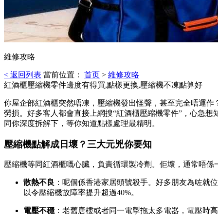
維修攻略
< 返回列表
當前位置：
首页
>
維修攻略
紅酒櫃壓縮機零件邊度有得買,點樣更換,壓縮機不凍點算好
你屋企部紅酒櫃突然唔凍，壓縮機發出怪聲，甚至完全唔運作
勞損。好多客人都會直接上網搜“紅酒櫃壓縮機零件”，心急
同你深度拆解下，等你知道點樣處理最精明。
壓縮機點解成日壞？三大元兇你要知
壓縮機等同紅酒櫃嘅心臟，負責循環製冷劑。佢壞，通常唔係一
散熱不良
：呢個係香港家居頭號殺手。好多朋友為咗就位
以令壓縮機故障率提升超過40%。
電壓不穩
：老舊唐樓或者同一電掣拖太多電器，電壓時高