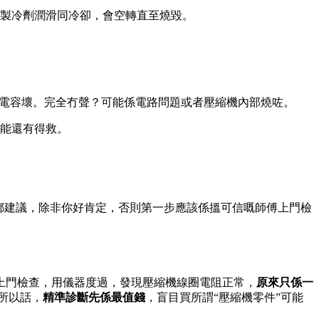
製冷劑潤滑同冷卻，會空轉直至燒毀。
或電容壞。完全冇聲？可能係電路問題或者壓縮機內部燒咗。
能還有得救。
都建議，除非你好肯定，否則第一步應該係搵可信嘅師傅上門檢
上門檢查，用儀器度過，發現壓縮機線圈電阻正常，
原來只係一
所以話，
精準診斷先係最值錢
，盲目買所謂“壓縮機零件”可能