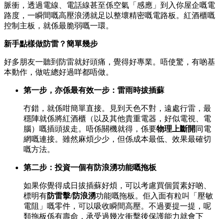
脈衝，透過電線、電話線甚至係空氣「感應」到入你屋企嘅電
路度，一瞬間嘅高壓浪湧就足以整壞精密嘅電路板。紅酒櫃嘅
控制主板，就係最脆弱嘅一環。
新手點樣做防雷？簡單幾步
好多朋友一聽到防雷就好頭痛，覺得好專業。唔使驚，有啲基
本動作，做咗總好過咩都唔做。
第一步，亦係最有效一步：雷雨時拔插蘇
冇錯，就係咁簡單直接。見到天色不對，遠處行雷，最
穩陣就係將紅酒櫃（以及其他貴重電器，好似電視、電
腦）嘅插頭拔走。唔係關機就得，係要
物理上斷開
同電
網嘅連接。雖然麻煩少少，但係成本最低、效果最確切
嘅方法。
第二步：投資一個有防浪湧功能嘅拖板
如果你覺得成日拔插蘇好煩，可以考慮買個質素好啲、
標明有
防雷擊/防浪湧
功能嘅拖板。佢入面有粒叫「壓敏
電阻」嘅零件，可以吸收瞬間高壓。不過要提一提，呢
類拖板係有壽命，承受過幾次衝擊後保護能力就會下