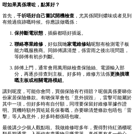
咁如果真係壞咗，點算好？
首先，
千祈唔好自己嘗試開機檢查
，尤其係聞到燶味或者見到
有燒過痕跡嘅時候。你應該做嘅係：
保持斷電狀態
，插蘇都唔好插返。
聯絡專業維修
，好似我哋
家電維修站
呢類有檢測電子板
能力嘅服務商。同師傅講清楚，係雷雨之後出現問題，
等師傅有初步判斷。
師傅上門，通常會用萬用錶檢查保險絲、電源輸入部
分，再逐步排查到主板。好多時，維修方法係
更換損壞
嘅主板或相關電路模組
。
講到呢度，可能你會問，買個保險有冇得賠？呢個真係要睇你
份家居保險條款。有啲保單會包「意外損毀」，雷擊可能屬於
其中一項，但好多時有自付額，同埋要保留好維修單據作證
明。買機時額外買咗延長保養嘅，亦要睇清楚條款包唔包「雷
擊」等人為意外，好多時都係唔包㗎。
最後講少少個人觀點啦。我做維修咁多年，覺得對待紅酒櫃呢
類長期通電、入面仲有貴重物品嘅電器，真係要有多一份心。