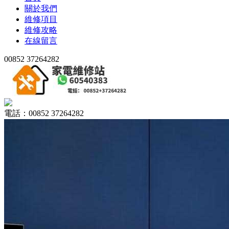
關於我們
維修項目
維修攻略
在線留言
00852 37264282
電話：00852 37264282