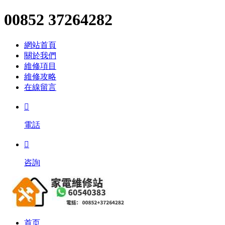
00852 37264282
網站首頁
關於我們
維修項目
維修攻略
在線留言

電話

咨詢
首页