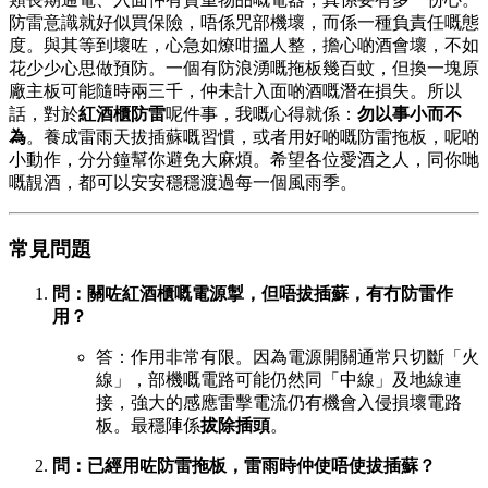
防雷意識就好似買保險，唔係咒部機壞，而係一種負責任嘅態
度。與其等到壞咗，心急如燎咁搵人整，擔心啲酒會壞，不如
花少少心思做預防。一個有防浪湧嘅拖板幾百蚊，但換一塊原
廠主板可能隨時兩三千，仲未計入面啲酒嘅潛在損失。所以
話，對於
紅酒櫃防雷
呢件事，我嘅心得就係：
勿以事小而不
為
。養成雷雨天拔插蘇嘅習慣，或者用好啲嘅防雷拖板，呢啲
小動作，分分鐘幫你避免大麻煩。希望各位愛酒之人，同你哋
嘅靚酒，都可以安安穩穩渡過每一個風雨季。
常見問題
問：關咗紅酒櫃嘅電源掣，但唔拔插蘇，有冇防雷作
用？
答：作用非常有限。因為電源開關通常只切斷「火
線」，部機嘅電路可能仍然同「中線」及地線連
接，強大的感應雷擊電流仍有機會入侵損壞電路
板。最穩陣係
拔除插頭
。
問：已經用咗防雷拖板，雷雨時仲使唔使拔插蘇？