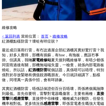
維修攻略
< 返回列表
當前位置：
首页
>
維修攻略
紅酒櫃點樣防雷？壞咗有咩症狀？
最近成日落雨行雷，有冇諗過屋企部紅酒櫃其實好驚打雷？我
知，好多人覺得，部機有插蘇，有fuse，有拖板，應該冇事
掛。但講真，我哋
家電維修站
夏天接到嘅維修單，有唔少都係
同雷雨過後有關，部機無端端失靈，一檢查，就係內部電路板
燒咗。所以話，
紅酒櫃防雷
呢個話題，真係唔可以唔理，特別
係對於存放緊啲有價值靚酒嘅朋友。今日就詳細講下，點樣
做，同埋萬一真係中招，會有咩跡象。
其實紅酒櫃防雷，唔係話保證佢百分百唔壞，而係將個風險降
到最低。首先你要明，雷擊對電器嘅傷害，主要有兩種：
直接
雷擊
同
感應雷擊
。直接劈中你棟樓，嗰種威力好難防，但發生
機率相對低。更多情況係
感應雷擊
，即係雷電產生嘅強大電磁