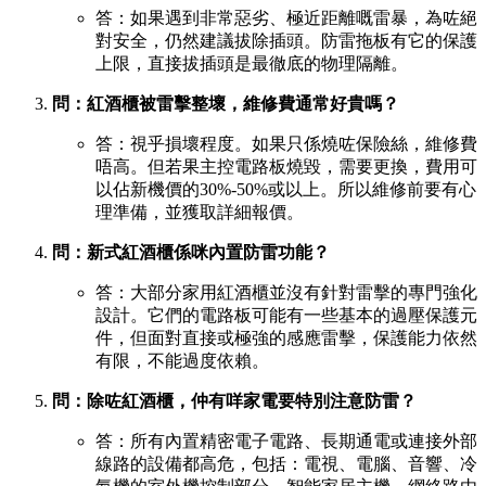
答：如果遇到非常惡劣、極近距離嘅雷暴，為咗絕
對安全，仍然建議拔除插頭。防雷拖板有它的保護
上限，直接拔插頭是最徹底的物理隔離。
問：紅酒櫃被雷擊整壞，維修費通常好貴嗎？
答：視乎損壞程度。如果只係燒咗保險絲，維修費
唔高。但若果主控電路板燒毀，需要更換，費用可
以佔新機價的30%-50%或以上。所以維修前要有心
理準備，並獲取詳細報價。
問：新式紅酒櫃係咪內置防雷功能？
答：大部分家用紅酒櫃並沒有針對雷擊的專門強化
設計。它們的電路板可能有一些基本的過壓保護元
件，但面對直接或極強的感應雷擊，保護能力依然
有限，不能過度依賴。
問：除咗紅酒櫃，仲有咩家電要特別注意防雷？
答：所有內置精密電子電路、長期通電或連接外部
線路的設備都高危，包括：電視、電腦、音響、冷