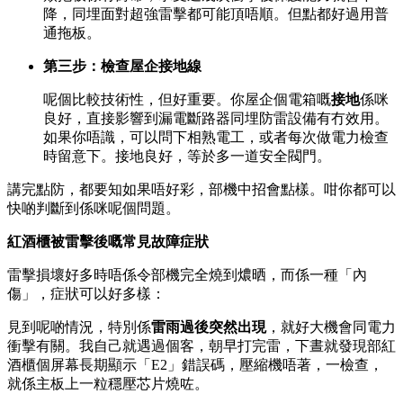
降，同埋面對超強雷擊都可能頂唔順。但點都好過用普
通拖板。
第三步：檢查屋企接地線
呢個比較技術性，但好重要。你屋企個電箱嘅
接地
係咪
良好，直接影響到漏電斷路器同埋防雷設備有冇效用。
如果你唔識，可以問下相熟電工，或者每次做電力檢查
時留意下。接地良好，等於多一道安全閥門。
講完點防，都要知如果唔好彩，部機中招會點樣。咁你都可以
快啲判斷到係咪呢個問題。
紅酒櫃被雷擊後嘅常見故障症狀
雷擊損壞好多時唔係令部機完全燒到燶晒，而係一種「內
傷」，症狀可以好多樣：
見到呢啲情況，特別係
雷雨過後突然出現
，就好大機會同電力
衝擊有關。我自己就遇過個客，朝早打完雷，下晝就發現部紅
酒櫃個屏幕長期顯示「E2」錯誤碼，壓縮機唔著，一檢查，
就係主板上一粒穩壓芯片燒咗。