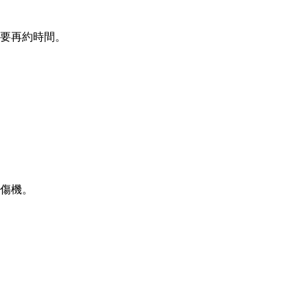
要再約時間。
傷機。