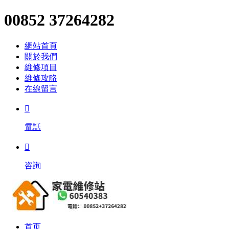
00852 37264282
網站首頁
關於我們
維修項目
維修攻略
在線留言

電話

咨詢
首页