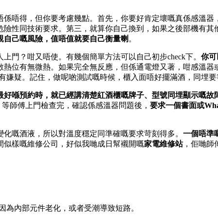
唔係唔得，但你要考慮幾點。首先，你要好肯定壞嘅真係感溫器
危險性同技術要求。第三，就算你自己換到，如果之後部機有其
親自己嘅風險，值唔值就要自己衡量喇
。
上門？咁又唔使。有幾個簡單方法可以自己初步check下。
你可
背散熱位有無微熱。如果完全無反應，但係通電燈又著，咁感溫
好有嫌疑。記住，做呢啲測試嘅時候，櫃入面唔好擺滿酒，同埋
最好喺預約時，就已經講清楚紅酒櫃嘅牌子、型號同埋顯示嘅故
係，等師傅上門檢查完，確認係感溫器問題後，
要求一個書面或Wh
變化嘅酒液，所以對溫度穩定同準確嘅要求苛刻得多。
一個唔準
間似樣嘅維修公司，好似我哋成日幫襯開嘅
家電維修站
，佢哋師
係因為內部元件老化，或者受潮導致短路。