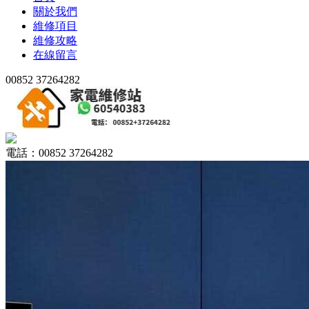
關於我們
維修項目
維修攻略
在線留言
00852 37264282
電話：00852 37264282