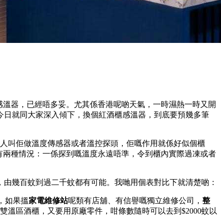
感溫器，已經唔多妥。尤其係香港呢啲天氣，一時濕熱一時又開
今日就同大家深入傾下，換個紅酒櫃感溫器，到底要預幾多筆
有人叫佢做溫度傳感器或者溫控探頭，佢嘅作用就係好似個櫃
會有兩種情況：一係探到嘅溫度永遠唔準，令到櫃內實際過凍或者
，由幾百蚊到過二千蚊都有可能。我哋用個表對比下就清楚啲：
，如果搵
家電維修站
呢類有店舖、有信譽嘅獨立維修公司，
整
雙溫區酒櫃，又要用原廠零件，咁條數隨時可以去到$2000蚊以