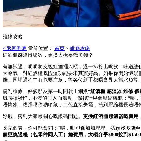
維修攻略
< 返回列表
當前位置：
首页
>
維修攻略
紅酒櫃感溫器壞咗，更換大概要幾多錢？
有無試過，明明將支靚紅酒擺入櫃，過一排拎出嚟飲，味道總
大冷氣，對紅酒櫃嘅恆溫功能要求其實好高。如果你開始懷疑
錢，同埋過程中有乜要注意，等各位新手都唔會畀人當水魚劏
講到維修，好多朋友第一時間就上網搜“
紅酒櫃 感溫器 維修 價
嘅“探熱針”，不停偵測入面溫度，然後話畀個壓縮機聽：“喂
唔夠凍，糟蹋晒你啲珍藏；二係直接失靈，搞到壓縮機長著唔
好啦，落到大家最關心嘅銀碼問題。
更換紅酒櫃感溫器嘅費用
睇完個表，你可能會問：“喂，咁即係加加埋埋，我預幾多錢至
個更換過程（包零件同人工）總費用，大概介乎$800蚊到$15