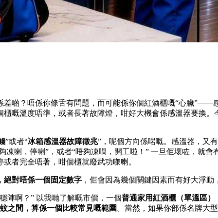
係差啲？唔係你條舌有問題，而可能係你個紅酒櫃嘅“心臟”——
個櫃嘅溫度唔準，或者長著故障燈，咁好大機會係感溫器要換。
。
錢
”或者“
冰箱感溫器故障徵兆
”，呢個方向係啱嘅。感溫器，又
，夠凍喇，停喇”，或者“唔夠凍喎，開工啦！” 一旦佢壞咗，就
停或者完全唔著，咁個櫃就廢武功㗎喇。
，絕對唔係一個固定數字
，佢會因為幾個關鍵因素而有好大浮動
穩陣啊？” 以我哋了解嘅市價，一個
普通家用紅酒櫃（單溫區）
00蚊之間，算係一個比較常見嘅範圍
。當然，如果你部係名牌大型