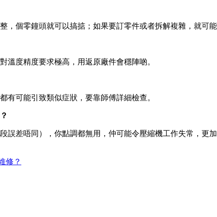
整，個零鐘頭就可以搞掂；如果要訂零件或者拆解複雜，就可能
對溫度精度要求極高，用返原廠件會穩陣啲。
都有可能引致類似症狀，要靠師傅詳細檢查。
？
段誤差唔同），你點調都無用，仲可能令壓縮機工作失常，更加
維修？