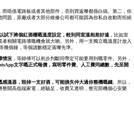
，而唔係電路板或者其他部件，否則買返嚟都係白搞。第二，你
他問題，原廠或者大部分維修公司都可能因為你私自改動而拒絕
以試下將個紅酒櫃嘅溫度設定，較到同室溫相差好遠
，比如室
器或者相關電路壞嘅機會就大啲。另外，用一支獨立嘅溫度計放入
要等幾個鐘，等個讀數穩定落嚟先準。
障情況
，等師傅可以初步判斷同帶定可能要用到嘅零件。另外，
atsApp文字嘅正式報價，寫明零件費、人工費同總數，先至開
嘅感溫器，毀掉一支好酒，可能損失仲大過你整機嘅錢
。所以，
傅整開高低端家電，經驗足，收費又透明，整完部機個心安樂