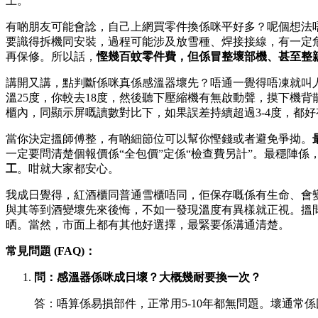
上。
有啲朋友可能會諗，自己上網買零件換係咪平好多？呢個想法
要識得拆機同安裝，過程可能涉及放雪種、焊接接線，有一定
再保修。所以話，
慳幾百蚊零件費，但係冒整壞部機、甚至整
講開又講，點判斷係咪真係感溫器壞先？唔通一覺得唔凍就叫人
溫25度，你較去18度，然後聽下壓縮機有無啟動聲，摸下機
櫃內，同顯示屏嘅讀數對比下，如果誤差持續超過3-4度，都
當你決定搵師傅整，有啲細節位可以幫你慳錢或者避免爭拗。
一定要問清楚個報價係“全包價”定係“檢查費另計”。最穩陣
工
。咁就大家都安心。
我成日覺得，紅酒櫃同普通雪櫃唔同，佢保存嘅係有生命、會
與其等到酒變壞先來後悔，不如一發現溫度有異樣就正視。搵
晒。當然，市面上都有其他好選擇，最緊要係溝通清楚。
常見問題 (FAQ)：
問：感溫器係咪成日壞？大概幾耐要換一次？
答：唔算係易損部件，正常用5-10年都無問題。壞通常