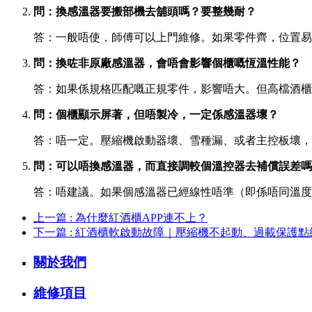
問：換感溫器要搬部機去舖頭嗎？要整幾耐？
答：一般唔使，師傅可以上門維修。如果零件齊，位置易
問：換咗非原廠感溫器，會唔會影響個櫃嘅恆溫性能？
答：如果係規格匹配嘅正規零件，影響唔大。但高檔酒櫃
問：個櫃顯示屏著，但唔製冷，一定係感溫器壞？
答：唔一定。壓縮機啟動器壞、雪種漏、或者主控板壞，
問：可以唔換感溫器，而直接調較個溫控器去補償誤差嗎
答：唔建議。如果個感溫器已經線性唔準（即係唔同溫度
上一篇 : 為什麼紅酒櫃APP連不上？
下一篇 : 紅酒櫃軟啟動故障｜壓縮機不起動、過載保護點
關於我們
維修項目