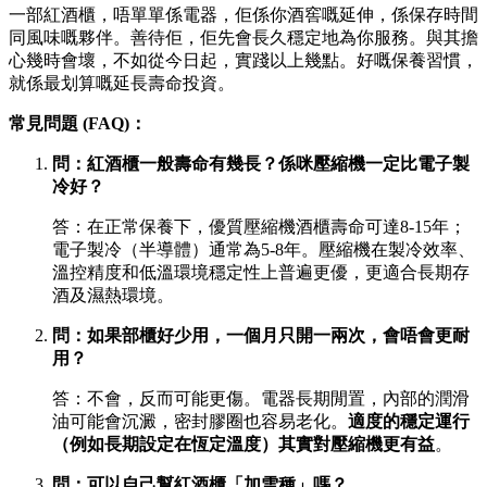
一部紅酒櫃，唔單單係電器，佢係你酒窖嘅延伸，係保存時間
同風味嘅夥伴。善待佢，佢先會長久穩定地為你服務。與其擔
心幾時會壞，不如從今日起，實踐以上幾點。好嘅保養習慣，
就係最划算嘅延長壽命投資。
常見問題 (FAQ)：
問：紅酒櫃一般壽命有幾長？係咪壓縮機一定比電子製
冷好？
答：在正常保養下，優質壓縮機酒櫃壽命可達8-15年；
電子製冷（半導體）通常為5-8年。壓縮機在製冷效率、
溫控精度和低溫環境穩定性上普遍更優，更適合長期存
酒及濕熱環境。
問：如果部櫃好少用，一個月只開一兩次，會唔會更耐
用？
答：不會，反而可能更傷。電器長期閒置，內部的潤滑
油可能會沉澱，密封膠圈也容易老化。
適度的穩定運行
（例如長期設定在恆定溫度）其實對壓縮機更有益
。
問：可以自己幫紅酒櫃「加雪種」嗎？