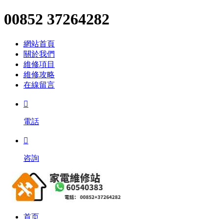
00852 37264282
網站首頁
關於我們
維修項目
維修攻略
在線留言

電話

咨詢
首页