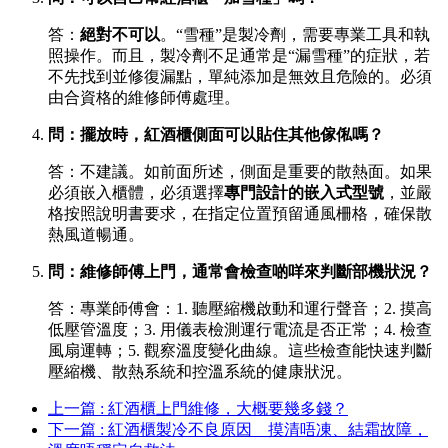
答：
絕對不可以
。“雪種”是製冷劑，需要專業工具和執
照操作。而且，製冷劑不足通常是“漏雪種”的症狀，若
不先找到並修復漏點，單純添加是無效且危險的。必須
由合資格的維修師傅處理。
問：擺放時，紅酒櫃側面可以貼住其他傢俬嗎？
答：不建議。如前面所述，側面是重要的散熱面。如果
必須嵌入櫃體，必須選擇
專門設計的嵌入式型號
，並嚴
格按照說明書要求，在指定位置預留通風柵格，確保散
熱風道暢通。
問：維修師傅上門，通常會檢查啲咩來判斷部機狀況？
答：專業師傅會：1. 聽壓縮機啟動和運行聲音；2. 摸高
低壓管溫度；3. 用儀表檢測運行電流是否正常；4. 檢查
風扇運轉；5. 觀察溫度變化曲線。這些檢查能快速判斷
壓縮機、散熱系統和控溫系統的健康狀況。
上一篇 : 紅酒櫃上門維修，大概要幾多錢？
下一篇 : 紅酒櫃製冷不良原因 _ 摸清唔凍、結霜故障，