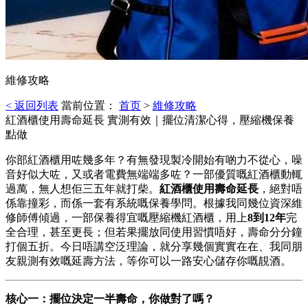
維修攻略
< 返回列表
當前位置：
首页
>
維修攻略
紅酒櫃使用壽命延長 實測有效｜擺位清潔心得，壓縮機保養
點做
你部紅酒櫃用咗幾多年？有無發現製冷開始有啲力不從心，噪
音好似大咗，又或者電費無端端多咗？一部優質嘅紅酒櫃動輒
過萬，無人想佢三五年就打柴。
紅酒櫃使用壽命延長
，絕對唔
係靠撞彩，而係一套有系統嘅保養學問。根據我同幾位資深維
修師傅傾過，一部保養得宜嘅壓縮機紅酒櫃，用上
8到12年
完
全合理，甚至更長；但若果擺放同使用習慣唔好，壽命分分鐘
打個五折。今日唔講空泛理論，就分享幾個實實在在、我同朋
友親測有效嘅延壽方法，等你可以一路安心儲存你嘅靚酒。
核心一：擺位決定一半壽命，你做對了嗎？