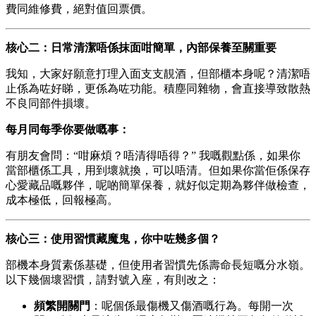
費同維修費，絕對值回票價。
核心二：日常清潔唔係抹面咁簡單，內部保養至關重要
我知，大家好願意打理入面支支靚酒，但部櫃本身呢？清潔唔
止係為咗好睇，更係為咗功能。積塵同雜物，會直接導致散熱
不良同部件損壞。
每月同每季你要做嘅事：
有朋友會問：“咁麻煩？唔清得唔得？” 我嘅觀點係，如果你
當部櫃係工具，用到壞就換，可以唔清。但如果你當佢係保存
心愛藏品嘅夥伴，呢啲簡單保養，就好似定期為夥伴做檢查，
成本極低，回報極高。
核心三：使用習慣藏魔鬼，你中咗幾多個？
部機本身質素係基礎，但使用者習慣先係壽命長短嘅分水嶺。
以下幾個壞習慣，請對號入座，有則改之：
頻繁開關門
：呢個係最傷機又傷酒嘅行為。每開一次