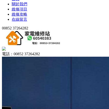
關於我們
維修項目
維修攻略
在線留言
00852 37264282
電話：00852 37264282