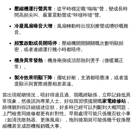
壓縮機運行聲異常
：從平時穩定嘅“嗡嗡”聲，變成長時
間高頻尖叫、嚴重震動聲或“咔噠咔噠”聲。
冷凝風扇噪音大增
：風扇轉動時出現刮擦聲或嘈吵嘅雜
音。
頻繁啟動或長開唔停
：壓縮機開開關關嘅次數明顯頻
密，或者連續運行幾小時都唔停。
櫃身異常發熱
：機身兩側或頂部熱到燙手（微暖屬正
常）。
製冷效果明顯下降
：擺咗好耐，支酒都唔覺凍，或者溫
度顯示與實際感覺相差甚遠。
當出現呢啲情況，唔好得過且過。我嘅經驗係，立即記錄低異
常現象，然後諮詢專業人士。好似我習慣搵開嘅
家電維修站
，
師傅聽到你詳細描述症狀，好多時已經可以判斷到大概問題，
上門檢查同維修都更有針對性。早期處理可能只係幾百蚊小事
（如清洗散熱器、更換風扇），拖到後期就可能係幾千蚊換壓
縮機甚至成部機報銷嘅大事。