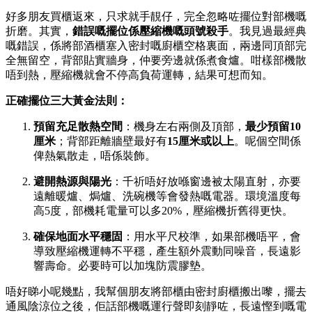
好多朋友買櫃返來，只求就手靚仔，完全忽略咗擺位對部機嘅
折磨。其實，
錯誤嘅擺位係壓縮機嘅頭號殺手
。我見過最經典
嘅錯誤，係將部酒櫃塞入密封嘅廚櫃空格裏面，兩邊同頂部完
全無留空，背部貼實牆身，仲要旁邊就係煮食爐。咁樣部機散
唔到熱，壓縮機就會不停高負荷運轉，結果可想而知。
正確擺位三大黃金法則：
預留充足散熱空間
：機身左右兩側及頂部，
最少預留10
厘米
；背部距離牆壁最好有
15厘米或以上
。呢個空間係
俾熱氣散走，唔係裝飾。
避開熱源與陽光
：千祈唔好放喺窗邊被太陽直射，亦要
遠離暖爐、焗爐、洗碗機等會發熱嘅電器。環境溫度每
高5度，部機耗電量可以多20%，壓縮機折舊得更快。
確保地面水平穩固
：用水平尺校準，如果部機唔平，會
導致壓縮機運轉不平穩，產生額外震動同噪音，長遠影
響壽命。必要時可以加塊防震膠墊。
唔好睇小呢幾點，我幫個朋友將部櫃由密封廚櫃搬出嚟，擺去
通風陰涼位之後，佢話部機嘅運行聲即刻靜咗，長遠慳到嘅電