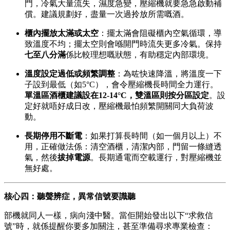
門，冷氣大量流失，濕度急變，壓縮機就要急急啟動補
償。建議規劃好，盡量一次過拎放所需嘅酒。
櫃內擺放太滿或太空
：擺太滿會阻礙櫃內空氣循環，導
致溫度不均；擺太空則會喺開門時流失更多冷氣。保持
七至八分滿
係比較理想嘅狀態，有助穩定內部環境。
溫度設定過低或頻繁調整
：為咗快速降溫，將溫度一下
子設到最低（如5°C），會令壓縮機長時間全力運行。
單溫區酒櫃建議設在12-14°C，雙溫區則按分區設定
。設
定好就唔好成日改，壓縮機最怕頻繁開關同大負荷波
動。
長期停用不斷電
：如果打算長時間（如一個月以上）不
用，正確做法係：清空酒櫃，清潔內部，門留一條縫透
氣，然後
拔掉電源
。長期通電而空載運行，對壓縮機並
無好處。
核心四：聽聲辨症，異常信號要識聽
部機就同人一樣，病向淺中醫。當佢開始發出以下“求救信
號”時，就係提醒你要多加關注，甚至準備尋求專業檢查：