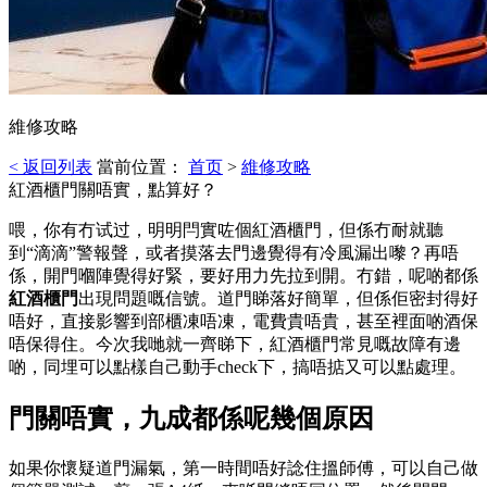
維修攻略
< 返回列表
當前位置：
首页
>
維修攻略
紅酒櫃門關唔實，點算好？
喂，你有冇试过，明明閂實咗個紅酒櫃門，但係冇耐就聽
到“滴滴”警報聲，或者摸落去門邊覺得有冷風漏出嚟？再唔
係，開門嗰陣覺得好緊，要好用力先拉到開。冇錯，呢啲都係
紅酒櫃門
出現問題嘅信號。道門睇落好簡單，但係佢密封得好
唔好，直接影響到部櫃凍唔凍，電費貴唔貴，甚至裡面啲酒保
唔保得住。今次我哋就一齊睇下，紅酒櫃門常見嘅故障有邊
啲，同埋可以點樣自己動手check下，搞唔掂又可以點處理。
門關唔實，九成都係呢幾個原因
如果你懷疑道門漏氣，第一時間唔好諗住搵師傅，可以自己做