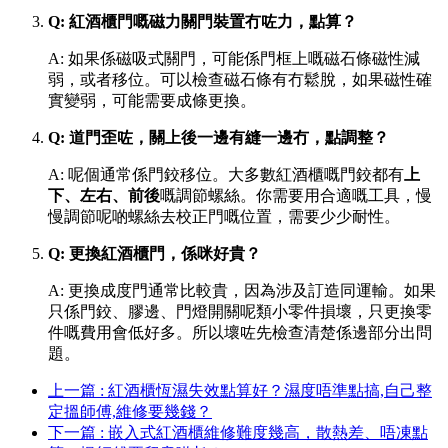
Q: 紅酒櫃門嘅磁力關門裝置冇咗力，點算？
A: 如果係磁吸式關門，可能係門框上嘅磁石條磁性減
弱，或者移位。可以檢查磁石條有冇鬆脫，如果磁性確
實變弱，可能需要成條更換。
Q: 道門歪咗，關上後一邊有縫一邊冇，點調整？
A: 呢個通常係門鉸移位。大多數紅酒櫃嘅門鉸都有
上
下、左右、前後
嘅調節螺絲。你需要用合適嘅工具，慢
慢調節呢啲螺絲去校正門嘅位置，需要少少耐性。
Q: 更換紅酒櫃門，係咪好貴？
A: 更換成度門通常比較貴，因為涉及訂造同運輸。如果
只係門鉸、膠邊、門燈開關呢類小零件損壞，只更換零
件嘅費用會低好多。所以壞咗先檢查清楚係邊部分出問
題。
上一篇 : 紅酒櫃恆濕失效點算好？濕度唔準點搞,自己整
定搵師傅,維修要幾錢？
下一篇 : 嵌入式紅酒櫃維修難度幾高，散熱差、唔凍點