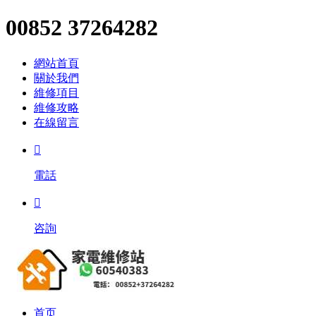
00852 37264282
網站首頁
關於我們
維修項目
維修攻略
在線留言

電話

咨詢
首页