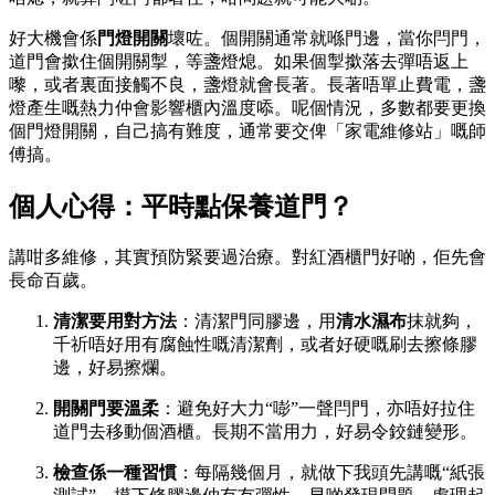
好大機會係
門燈開關
壞咗。個開關通常就喺門邊，當你閂門，
道門會撳住個開關掣，等盞燈熄。如果個掣撳落去彈唔返上
嚟，或者裏面接觸不良，盞燈就會長著。長著唔單止費電，盞
燈產生嘅熱力仲會影響櫃內溫度㖭。呢個情況，多數都要更換
個門燈開關，自己搞有難度，通常要交俾「家電維修站」嘅師
傅搞。
個人心得：平時點保養道門？
講咁多維修，其實預防緊要過治療。對紅酒櫃門好啲，佢先會
長命百歲。
清潔要用對方法
：清潔門同膠邊，用
清水濕布
抹就夠，
千祈唔好用有腐蝕性嘅清潔劑，或者好硬嘅刷去擦條膠
邊，好易擦爛。
開關門要溫柔
：避免好大力“嘭”一聲閂門，亦唔好拉住
道門去移動個酒櫃。長期不當用力，好易令鉸鏈變形。
檢查係一種習慣
：每隔幾個月，就做下我頭先講嘅“紙張