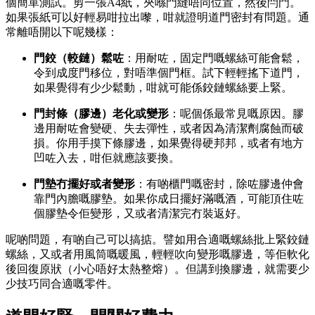
個簡單測試。剪一張A4紙，夾喺門縫唔同位置，然後閂門。
如果張紙可以好輕易咁拉出嚟，咁就證明道門密封有問題。通
常離唔開以下呢幾樣：
門鉸（較鏈）鬆咗
：用耐咗，固定門嘅螺絲可能會鬆，
令到成度門移位，對唔準個門框。試下輕輕搖下道門，
如果覺得有少少鬆動，咁就可能係鉸鏈螺絲要上緊。
門封條（膠邊）老化或變形
：呢個係最常見嘅原因。膠
邊用耐咗會變硬、失去彈性，或者因為清潔劑腐蝕而破
損。你用手摸下條膠邊，如果覺得硬邦邦，或者有地方
凹咗入去，咁佢就應該要換。
門墊冇擺好或者變形
：有啲櫃門嘅密封，除咗膠邊仲會
靠門內膽嘅膠墊。如果你成日擺好滿嘅酒，可能頂住咗
個膠墊令佢變形，又或者清潔完冇裝返好。
呢啲問題，有啲自己可以搞掂。譬如用合適嘅螺絲批上緊鉸鏈
螺絲，又或者用風筒嘅暖風，輕輕吹向變形嘅膠邊，等佢軟化
後回復原狀（小心唔好太熱整熔）。但講到換膠邊，就需要少
少技巧同合適嘅零件。