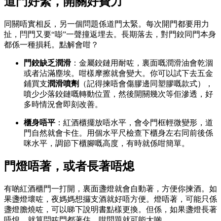
道門好緊，開關好費力
同關唔實相反，另一個問題係道門太緊。每次開門都要用力
扯，閂門又要“嘭”一聲撞返埋去。長期落去，對門鉸同門本身
都係一種損耗。點解會咁？
門鉸缺乏潤滑
：金屬鉸鏈用耐咗，裏面嘅潤滑油會乾涸
或者沾滿塵埃。咁樣摩擦就會變大。你可以試下去五金
鋪買支
潤滑噴劑
（記得揀唔會傷膠邊同塑膠嘅款式），
噴少少落鉸鏈嘅轉動位置，然後開關幾次等佢滲透，好
多時情況會即刻改善。
櫃身唔平
：紅酒櫃擺放唔水平，會令門框輕微變形，道
門自然就會卡住。用個水平尺檢查下櫃身左右同前後係
咪水平，調節下櫃腳嘅高度，有時就係咁簡單。
門燈唔著，或者長著唔熄
有啲紅酒櫃門一打開，裏面盞燈就會自動著，方便你揀酒。如
果盞燈壞咗，夜媽媽想攞支酒就好唔方便。燈唔著，可能只係
盞燈膽燒咗，可以睇下說明書點樣更換。但係，如果盞燈長著
唔熄，就算閂咗門都著住，咁問題就可能大啲。