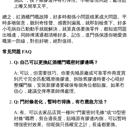
測試”，摸下條膠邊仲有冇彈性。早啲發現問題，處理起
上嚟又簡單又平。
總之，紅酒櫃門嘅故障，好多時都係小問題積累成大問題。平
時多啲留意，聽到奇怪聲、感覺到漏風，就即刻檢查下。好多
小毛病自己動動手就能解決，就算真係要換零件，都知道問題
出喺邊，同師傅溝通都清晰好多。記住，道門係保護你啲愛酒
嘅第一防線，對佢好啲，絕對值得。
常見問題 FAQ
Q: 自己可以更換紅酒櫃門嘅密封膠邊嗎？
A: 可以，但需要技巧。你要先喺原廠或可靠零件商度買
到尺寸完全匹配嘅替換膠邊。拆除舊膠邊時要小心唔好
整爛門板，安裝新膠邊要確保每個角位都貼服。如果冇
信心，建議交俾專業師傅處理。
Q: 門封條老化，暫時冇得換，有冇應急方法？
A: 有。可以去家品店買一種叫“門窗密封毛條”或“D型密
封條”嘅嘢，剪合適長度，貼喺原有膠邊內側，可以暫時
增強密封效果。但呢個只係權宜之計，長遠都要換。